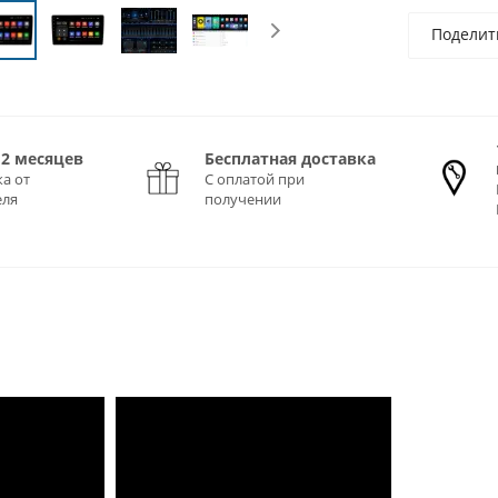
Поделит
12 месяцев
Бесплатная доставка
а от
С оплатой при
еля
получении