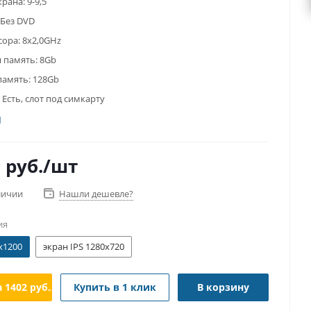
крана:
9-9,5
Без DVD
сора:
8x2,0GHz
 память:
8Gb
память:
128Gb
Есть, слот под симкарту
0
руб.
/шт
личии
Нашли дешевле?
ия
x1200
экран IPS 1280x720
а
1402
руб./мес.
Купить в 1 клик
В корзину