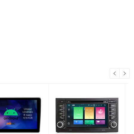
с учетом пробок, дорожную информацию,
оводки, потому подключение не составляет проблем
, который не искажает цвета под любыми углами
и используя несколько пальцев. К тому же дисплеи на
ских морозов.
tex A75 + 6 ядер ARM cortex A55) и 8Гб оперативной
тавки, настройка рабочих столов и виджетов,
аботу магнитолы на базе Android 13 под собственные
новлений, актуальной дорожной информации,