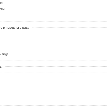
e)
ели
о и переднего вида
о вида
ры