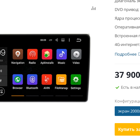
Диагональ э
DVD привод:
Ядра процес
Оперативная
Встроенная 
4G-интернет:
Подробнее
37 90
Есть в на
Конфигурац
экран 2000
Купить з