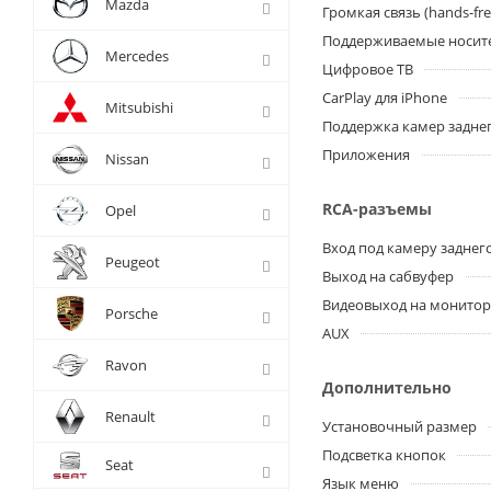
Mazda
Громкая связь (hands-fre
Поддерживаемые носит
Mercedes
Цифровое ТВ
CarPlay для iPhone
Mitsubishi
Поддержка камер заднег
Приложения
Nissan
RCA-разъемы
Opel
Вход под камеру заднег
Peugeot
Выход на сабвуфер
Видеовыход на монито
Porsche
AUX
Ravon
Дополнительно
Renault
Установочный размер
Подсветка кнопок
Seat
Язык меню