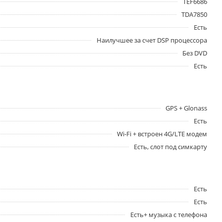
TEF6686
TDA7850
Есть
Наилучшее за счет DSP процессора
Без DVD
Есть
GPS + Glonass
Есть
Wi-Fi + встроен 4G/LTE модем
Есть, слот под симкарту
Есть
Есть
Есть+ музыка с телефона