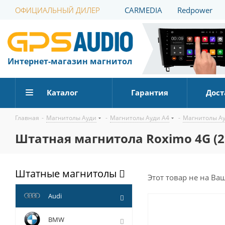
ОФИЦИАЛЬНЫЙ ДИЛЕР
CARMEDIA
Redpower
Интернет-магазин магнитол
Каталог
Гарантия
Дост
Главная
-
Магнитолы Ауди
-
Магнитолы Ауди А4
-
Магнитолы Ау
Штатная магнитола Roximo 4G (2K)
Штатные магнитолы
Этот товар не на Ва
Audi
BMW