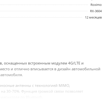
Roximo
RX-3604
12 месяцев
тв, оснащенных встроенным модулем 4G/LTE и
 место и отлично вписывается в дизайн автомобильной
 автомобиля.
выносные антенны с технологией MIMO,
на 30-70%. Функция громкой связи позволяет
магнитоле по Bluetooth.
ое множество приложений Play Market, разработанных