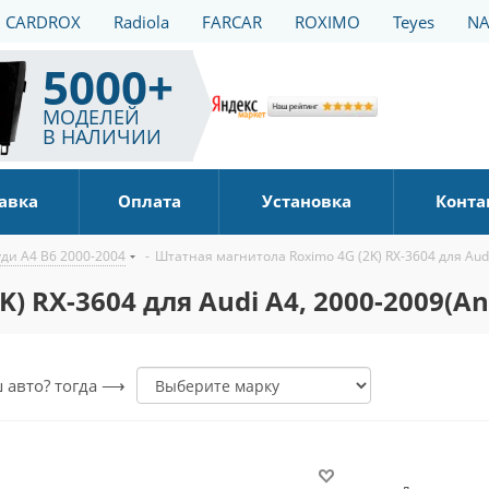
CARDROX
Radiola
FARCAR
ROXIMO
Teyes
NA
5000+
МОДЕЛЕЙ
В НАЛИЧИИ
авка
Оплата
Установка
Конта
ди A4 B6 2000-2004
-
Штатная магнитола Roximo 4G (2K) RX-3604 для Audi
 RX-3604 для Audi A4, 2000-2009(An
ш авто? тогда ⟶