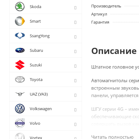
Производитель
Skoda
Артикул
Smart
Гарантия
SsangYong
Описание 
Subaru
Suzuki
Штатное головное ус
Toyota
Автомагнитолы сери
встроенным звуковы
UAZ (УАЗ)
панели, управляется
Volkswagen
ШГУ серии 4G – име
обеспечивающие ско
Volvo
совершать вызов как
Читать полностью
Система работает на
Vortex