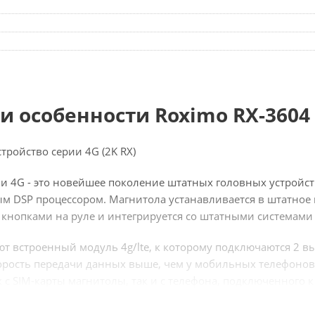
и особенности Roximo RX-3604
тройство серии 4G (2K RX)
и 4G - это новейшее поколение штатных головных устройс
м DSP процессором. Магнитола устанавливается в штатное
 кнопками на руле и интегрируется со штатными системами
ют встроенный модуль 4g/lte, к которому подключаются 2 
рость передачи данных выше, чем у мобильных телефонов 
 с SIM-карты магнитолы, так и с телефона, подключенного к 
 ОС Android 13, что дает возможность использовать огромн