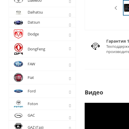
Daewoo
Daihatsu
Datsun
Dodge
Гарантия 
Техподдержк
DongFeng
производит
FAW
Fiat
Ford
Видео
Foton
GAC
GAZ (Газ)