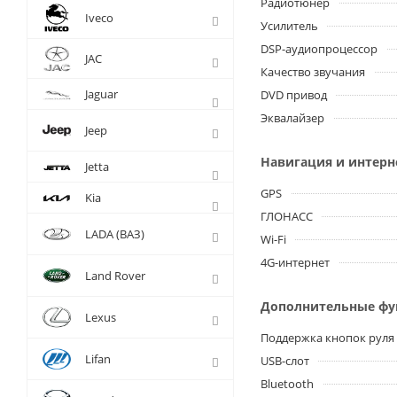
Радиотюнер
Iveco
Усилитель
DSP-аудиопроцессор
JAC
Качество звучания
Jaguar
DVD привод
Эквалайзер
Jeep
Навигация и интерн
Jetta
GPS
Kia
ГЛОНАСС
LADA (ВАЗ)
Wi-Fi
4G-интернет
Land Rover
Дополнительные ф
Lexus
Поддержка кнопок руля
Lifan
USB-слот
Bluetooth