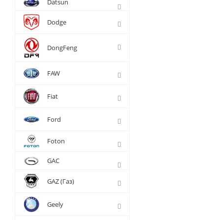
Datsun
Dodge
DongFeng
FAW
Fiat
Ford
Foton
GAC
GAZ (Газ)
Geely