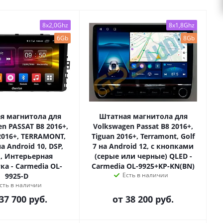
8x2,0Ghz
8x1,8Ghz
6Gb
8Gb
я магнитола для
Штатная магнитола для
n PASSAT B8 2016+,
Volkswagen Passat B8 2016+,
2016+, TERRAMONT,
Tiguan 2016+, Terramont, Golf
а Android 10, DSP,
7 на Android 12, с кнопками
, Интерьерная
(серые или черные) QLED -
ка - Carmedia OL-
Carmedia OL-9925+KP-KN(BN)
Есть в наличии
9925-D
сть в наличии
37 700 руб.
от
38 200 руб.