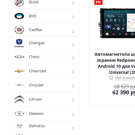
Buick
BYD
Cadillac
Changan
Автомагнитола шт
Chery
экраном Redpowe
Android 10 для 
Chevrolet
Universal (2
Нет в нал
Chrysler
68 629 р
62 390
р
Citroen
Daewoo
Daihatsu