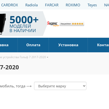
CARDROX
Radiola
FARCAR
ROXIMO
Teyes
NA
5000+
МОДЕЛЕЙ
В НАЛИЧИИ
авка
Оплата
Установка
Конта
е устройства Гольф 7 2017-2020
7-2020
томобиль, тогда ⟶