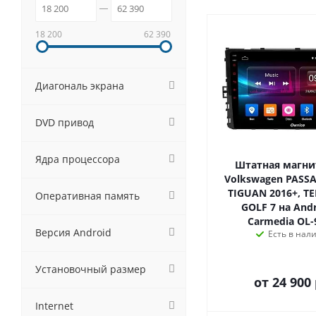
18 200
62 390
Диагональ экрана
DVD привод
Ядра процессора
Штатная магни
Volkswagen PASSA
TIGUAN 2016+, T
Оперативная память
GOLF 7 на Andr
Carmedia OL-9
Версия Android
Есть в нал
Установочный размер
от
24 900 
Internet