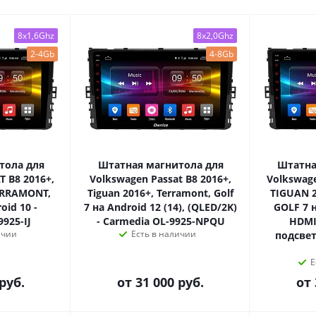
8x1,6Ghz
8x2,0Ghz
2-4Gb
4-8Gb
тола для
Штатная магнитола для
Штатна
T B8 2016+,
Volkswagen Passat B8 2016+,
Volkswage
ERRAMONT,
Tiguan 2016+, Terramont, Golf
TIGUAN 
oid 10 -
7 на Android 12 (14), (QLED/2K)
GOLF 7 н
925-IJ
- Carmedia OL-9925-NPQU
HDMI
ичии
Есть в наличии
подсвет
Е
руб.
от
31 000 руб.
от