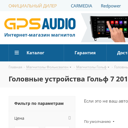
ОФИЦИАЛЬНЫЙ ДИЛЕР
CARMEDIA
Redpower
Интернет-магазин магнитол
Каталог
Гарантия
Дост
Главная
-
Магнитолы Фольксваген
-
Магнитолы Гольф
-
Головны
Головные устройства Гольф 7 201
Если это не ваш ав
Фильтр по параметрам
Цена
По умолчанию