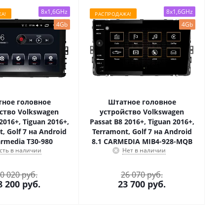
8x1,6GHz
8x1,6GHz
А!
РАСПРОДАЖА!
4Gb
4Gb
ное головное
Штатное головное
ство Volkswagen
устройство Volkswagen
2016+, Tiguan 2016+,
Passat B8 2016+, Tiguan 2016+,
, Golf 7 на Android
Terramont, Golf 7 на Android
armedia T30-980
8.1 CARMEDIA MIB4-928-MQB
сть в наличии
Нет в наличии
0 020 руб.
26 070 руб.
8 200
руб.
23 700
руб.