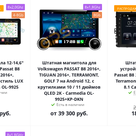
8x2,0Ghz
8x1,8Ghz
А
РАСПРОДАЖ
4-8Gb
8Gb
а 12-14,6"
Штатная магнитола для
Штат
Passat B8
Volkswagen PASSAT B8 2016+,
устрой
 2016+,
TIGUAN 2016+, TERRAMONT,
Passat B8 
 (стиль LUX
GOLF 7 на Android 12, с
Terramont
 OL-9925
крутилками 10 / 11 дюймов
8.1 C
ичии
Е
QLED 2K - Carmedia OL-
9925+KP-DKN
Есть в наличии
2
руб.
от
39 300 руб.
1
8x1,8GHz