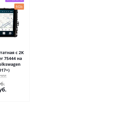
6Gb
атная с 2K
r 75444 на
Volkswagen
017+)
ичии
уб.
уб.