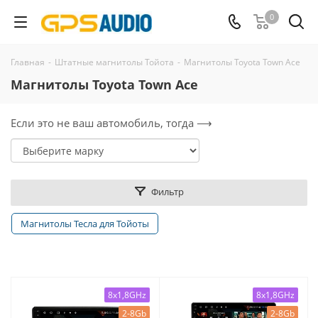
0
Главная
-
Штатные магнитолы Тойота
-
Магнитолы Toyota Town Ace
Магнитолы Toyota Town Ace
Если это не ваш автомобиль, тогда ⟶
Фильтр
Магнитолы Тесла для Тойоты
8x1,8GHz
8x1,8GHz
2-8Gb
2-8Gb