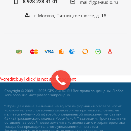
8-928-228-31-01
mail@gps-audio.ru
г. Москва, Пятницкое шоссе, д. 18
'vcredit:buy1click' is not a component
Copyright © 2009 — 2026 GPS-AUDIO.RU Все права защищены. Любое
копирование материалов запрещено.
“Обращаем ваше внимание на то, что информация о товаре носит
исключительно справочный характер и ни при каких условиях не
является публичной офертой, определяемой положениями Статьи
437 (2) Гражданского кодекса Российской Федерации. Производитель
оставляет за собой право изменять комплектацию и характеристики
товара без предварительного уведомления, при этом
функциональные и качественные показатели товара не