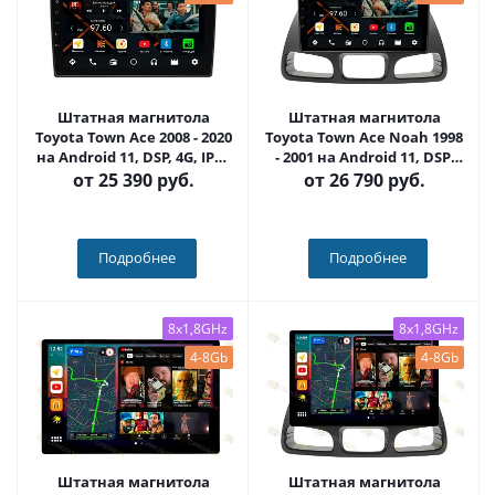
Штатная магнитола
Штатная магнитола
Toyota Town Ace 2008 - 2020
Toyota Town Ace Noah 1998
на Android 11, DSP, 4G, IPS /
- 2001 на Android 11, DSP,
QLED 2K, Carplay - Cardrox
4G, IPS / QLED 2K, Carplay -
от
25 390 руб.
от
26 790 руб.
CD-4850
Cardrox CD-4849
Подробнее
Подробнее
8x1,8GHz
8x1,8GHz
4-8Gb
4-8Gb
Штатная магнитола
Штатная магнитола