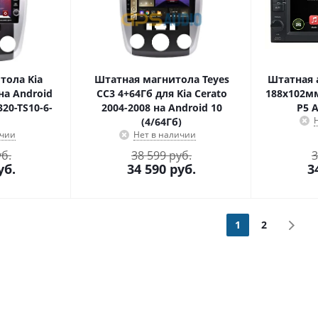
тола Kia
Штатная магнитола Teyes
Штатная 
на Android
CC3 4+64Гб для Kia Cerato
188x102мм
20-TS10-6-
2004-2008 на Android 10
P5 A
(4/64Гб)
ичии
Нет в наличии
уб.
38 599 руб.
3
уб.
34 590
руб.
3
1
2