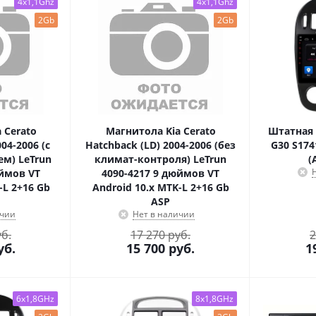
4x1,1Ghz
4x1,1Ghz
2Gb
2Gb
 Cerato
Магнитола Kia Cerato
Штатная 
04-2006 (с
Hatchback (LD) 2004-2006 (без
G30 S174
м) LeTrun
климат-контроля) LeTrun
(
юймов VT
4090-4217 9 дюймов VT
-L 2+16 Gb
Android 10.x MTK-L 2+16 Gb
ASP
ичии
Нет в наличии
уб.
17 270 руб.
2
уб.
15 700
руб.
1
6x1,8GHz
8x1,8GHz