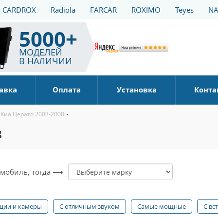
CARDROX
Radiola
FARCAR
ROXIMO
Teyes
NA
5000+
МОДЕЛЕЙ
В НАЛИЧИИ
авка
Оплата
Установка
Конта
Киа Церато 2003-2008
8
томобиль, тогда ⟶
ации и камеры
С отличным звуком
Самые мощные
С вс