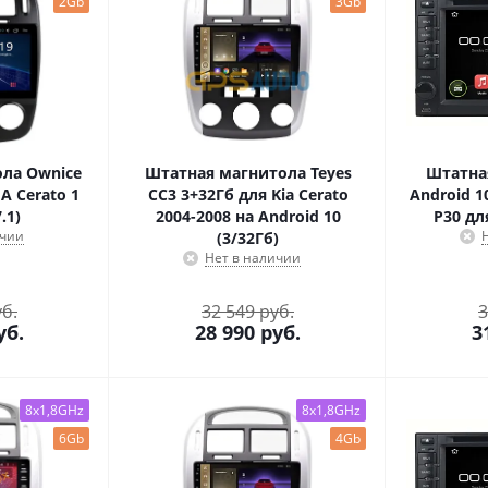
2Gb
3Gb
ла Ownice
Штатная магнитола Teyes
Штатна
A Cerato 1
CC3 3+32Гб для Kia Cerato
Android 1
.1)
2004-2008 на Android 10
P30 дл
ичии
(3/32Гб)
Нет в наличии
уб.
32 549 руб.
3
уб.
28 990
руб.
3
8x1,8GHz
8x1,8GHz
6Gb
4Gb