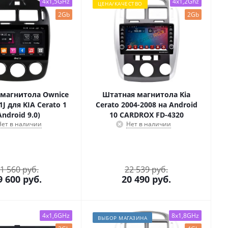
4x1,5GHz
4x1,2Ghz
ЦЕНА/КАЧЕСТВО
2Gb
2Gb
магнитола Ownice
Штатная магнитола Kia
1J для KIA Cerato 1
Cerato 2004-2008 на Android
Android 9.0)
10 CARDROX FD-4320
Нет в наличии
Нет в наличии
1 560 руб.
22 539 руб.
9 600
руб.
20 490
руб.
4x1,6GHz
8x1,8GHz
ВЫБОР МАГАЗИНА