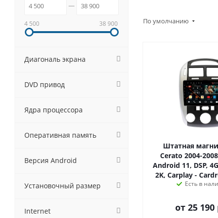
По умолчанию
4 500
38 900
Диагональ экрана
DVD привод
Ядра процессора
Оперативная память
Штатная магни
Cerato 2004-2008
Версия Android
Android 11, DSP, 4G
2K, Carplay - Card
Есть в нал
Установочный размер
от
25 190 
Internet