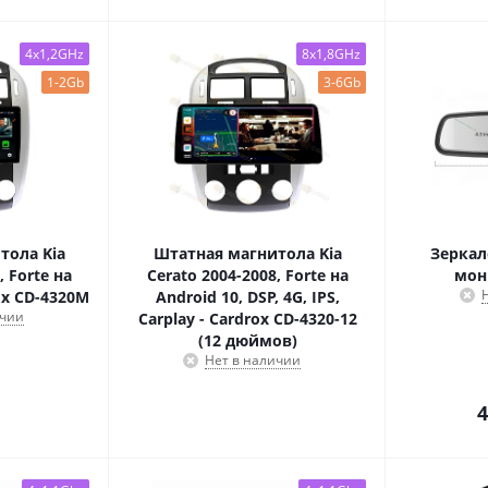
4x1,2GHz
8x1,8GHz
1-2Gb
3-6Gb
тола Kia
Штатная магнитола Kia
Зеркал
, Forte на
Cerato 2004-2008, Forte на
мон
ox CD-4320M
Android 10, DSP, 4G, IPS,
ичии
Carplay - Cardrox CD-4320-12
(12 дюймов)
Нет в наличии
4