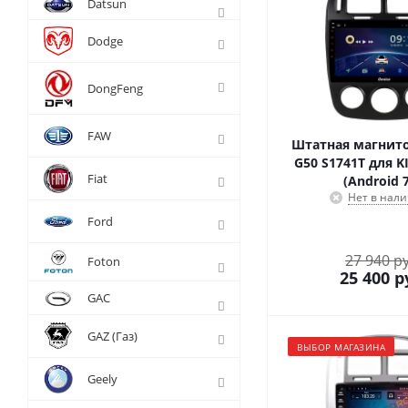
Datsun
Dodge
DongFeng
FAW
Штатная магнито
G50 S1741T для KI
Fiat
(Android 7
Нет в нал
Ford
27 940 р
Foton
25 400
р
GAC
GAZ (Газ)
ВЫБОР МАГАЗИНА
Geely