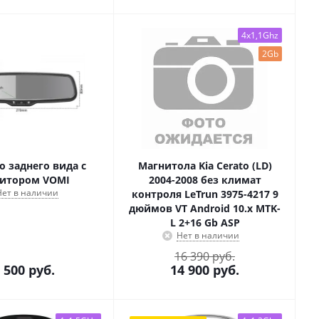
4x1,1Ghz
2Gb
о заднего вида с
Магнитола Kia Cerato (LD)
итором VOMI
2004-2008 без климат
Нет в наличии
контроля LeTrun 3975-4217 9
дюймов VT Android 10.x MTK-
L 2+16 Gb ASP
Нет в наличии
16 390 руб.
 500
руб.
14 900
руб.