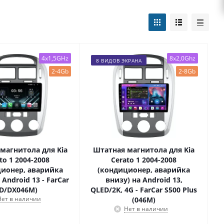
4x1,5GHz
8x2,0Ghz
8 ВИДОВ ЭКРАНА
2-4Gb
2-8Gb
магнитола для Kia
Штатная магнитола для Kia
to 1 2004-2008
Cerato 1 2004-2008
ионер, аварийка
(кондиционер, аварийка
 Android 13 - FarCar
внизу) на Android 13,
(D/DX046M)
QLED/2K, 4G - FarCar S500 Plus
Нет в наличии
(046M)
Нет в наличии