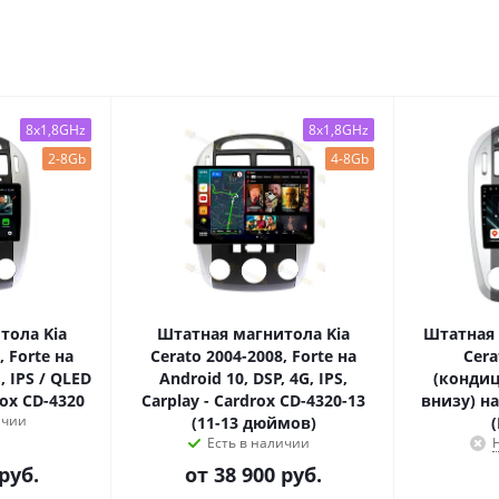
8x1,8GHz
8x1,8GHz
2-8Gb
4-8Gb
тола Kia
Штатная магнитола Kia
Штатная 
, Forte на
Cerato 2004-2008, Forte на
Cera
, IPS / QLED
Android 10, DSP, 4G, IPS,
(кондиц
rox CD-4320
Carplay - Cardrox CD-4320-13
внизу) на
ичии
(11-13 дюймов)
Есть в наличии
руб.
от
38 900 руб.