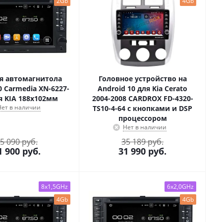
2Gb
4Gb
я автомагнитола
Головное устройство на
0 Carmedia XN-6227-
Android 10 для Kia Cerato
я KIA 188x102мм
2004-2008 CARDROX FD-4320-
Нет в наличии
TS10-4-64 с кнопками и DSP
процессором
Нет в наличии
5 090 руб.
35 189 руб.
1 900
руб.
31 990
руб.
8x1,5GHz
6x2,0GHz
4Gb
4Gb