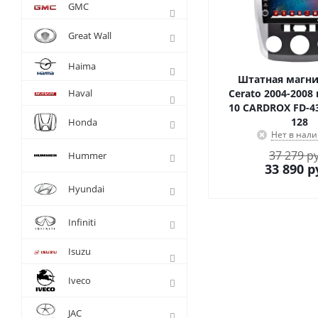
GMC
Great Wall
Haima
Штатная магни
Haval
Cerato 2004-2008 
10 CARDROX FD-43
128
Honda
Нет в нал
37 279 р
Hummer
33 890
р
Hyundai
Infiniti
Isuzu
Iveco
JAC