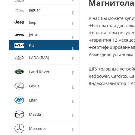
Магнитола 
Jaguar
У нас Вы можете купит
Jeep
➕бесплатная доставка
➕оплата: при получе
Jetta
➕гарантия 12 месяце
Kia
➕сертифицированная 
⚡выездная установка 
LADA (ВАЗ)
ШГУ головные устройс
Land Rover
Redpower, Cardrox, Ca
Яндекс.Навигатор с Ал
Lexus
Lifan
Mazda
Mercedes