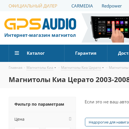
ОФИЦИАЛЬНЫЙ ДИЛЕР
CARMEDIA
Redpower
Интернет-магазин магнитол
Каталог
Гарантия
Дост
Главная
-
Магнитолы Киа
-
Магнитолы Киа Церато
-
Магнитолы 
Магнитолы Киа Церато 2003-200
Если это не ваш ав
Фильтр по параметрам
Цена
Недорогие для навиг