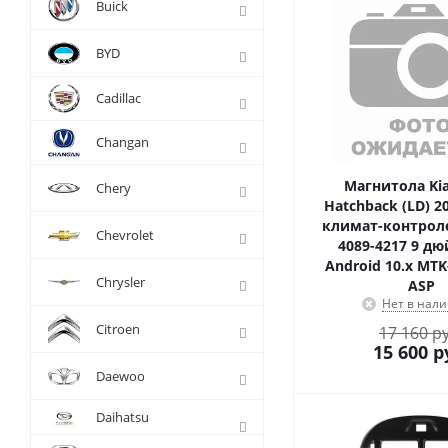
Buick
BYD
Cadillac
Changan
Магнитола Kia
Chery
Hatchback (LD) 20
климат-контроле
Chevrolet
4089-4217 9 д
Android 10.x MTK
Chrysler
ASP
Нет в нал
Citroen
17 160 р
15 600
р
Daewoo
Daihatsu