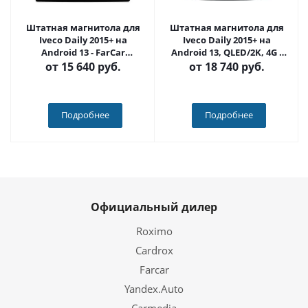
Штатная магнитола для
Штатная магнитола для
Iveco Daily 2015+ на
Iveco Daily 2015+ на
Android 13 - FarCar
Android 13, QLED/2K, 4G -
(D/DX3004M)
FarCar S500 Plus (3004M)
от
15 640 руб.
от
18 740 руб.
Подробнее
Подробнее
Официальный дилер
Roximo
Cardrox
Farcar
Yandex.Auto