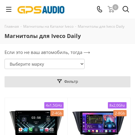
0
Главная
-
Магнитолы на Каталог Iveco
-
Магнитолы для Iveco Daily
Магнитолы для Iveco Daily
Если это не ваш автомобиль, тогда ⟶
Фильтр
4x1,5GHz
8x2,0Ghz
2-4Gb
2-8Gb