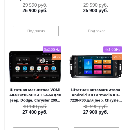
CARMEDIA KR-7145-T8
6950-T8
29 590 руб.
29 590 руб.
26 900
руб.
26 900
руб.
Под заказ
Под заказ
8x2,0GHz
4x1,6GHz
4Gb
2Gb
Штатная магнитола VOMI
Штатная автомагнитола
AK403R10-MTK-LTE-4-64 для
Android 9.0 Carmedia KD-
Jeep, Dodge, Chrysler 2006-
7228-P30 для Jeep, Chrysler,
2015 205x95мм на Android
Dodge
30 140 руб.
30 690 руб.
10
27 400
руб.
27 900
руб.