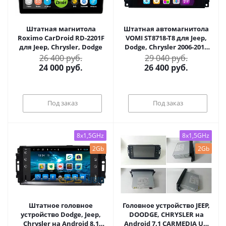
Штатная магнитола
Штатная автомагнитола
Roximo CarDroid RD-2201F
VOMI ST8718-T8 для Jeep,
для Jeep, Chrysler, Dodge
Dodge, Chrysler 2006-2015
(красная подсветка) на
26 400 руб.
29 040 руб.
Android 8.1.0
24 000
руб.
26 400
руб.
Под заказ
Под заказ
8x1,5GHz
8x1,5GHz
2Gb
2Gb
Штатное головное
Головное устройство JEEP,
устройство Dodge, Jeep,
DOODGE, CHRYSLER на
Chrysler на Android 8.1
Android 7.1 CARMEDIA U9-