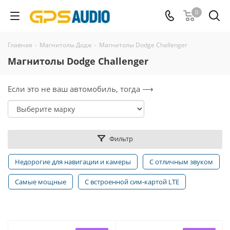
0
Главная
-
Магнитолы Додж
-
Магнитолы Dodge Challenger
Магнитолы Dodge Challenger
Если это не ваш автомобиль, тогда ⟶
Фильтр
Недорогие для навигации и камеры
С отличным звуком
Самые мощные
С встроенной сим-картой LTE