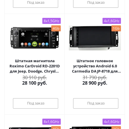
Под заказ
Под заказ
8x1,5GHz
4x1,6GHz
4Gb
1Gb
Штатная магнитола
Штатное головное
Roximo CarDroid RD-2201D
устройство Android 6.0
для Jeep, Doodge, Chrysler
Carmedia DAJP-8718 для
(Android 9.0) DSP
DODGE, JEEP и CHRYSLER
30 910 руб.
31 790 руб.
28 100
руб.
28 900
руб.
Под заказ
Под заказ
8x1,6GHz
4x1,6GHz