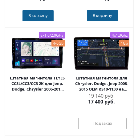
В корзину
В корзину
8x1,6/2,0GHz
4x1,3Ghz
4-6Gb
1Gb
Штатная магнитола TEYES
Штатная магнитола для
CC3L/CC3/CC3 2K для Jeep,
Chrysler, Dodge, Jeep 2008-
Dodge, Chrysler 2006-2015
2015 OEM RS10-1130 на
205x95мм на Android 10
Android 9.1
19 140 руб.
TEYES-CC3-403R10
17 400
руб.
Под заказ