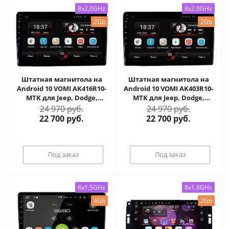
8x2,0GHz
8x2,0GHz
2Gb
2Gb
Штатная магнитола на
Штатная магнитола на
Android 10 VOMI AK416R10-
Android 10 VOMI AK403R10-
MTK для Jeep, Dodge,
MTK для Jeep, Dodge,
Chrysler 2006-2015
Chrysler 2006-2015
24 970 руб.
24 970 руб.
(серебро)
(черный)
22 700
руб.
22 700
руб.
Под заказ
Под заказ
8x1,5GHz
8x1,8GHz
4Gb
2Gb