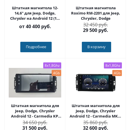
Штатная магнитола 12-
Штатная магнитола
14,6" для Jeep, Dodge,
Roximo RM-2201 для Jeep,
Chrysler на Android 12 (11)
Chrysler, Dodge
LUX ONE - Carmedia MKD-
32 450 руб.
от
40 400 руб.
JP001-TYJ
29 500
руб.
Подробнее
В корзину
8x1,8Ghz
8x1,8Ghz
4Gb
4Gb
Штатная магнитола для
Штатная магнитола для
Jeep, Dodge, Chrysler
Jeep, Dodge, Chrysler
Android 12 - Carmedia KP-
Android 12 - Carmedia MKD-
7145-S10
7145-S10
34 650 руб.
35 860 руб.
31 500
руб.
32 600
руб.