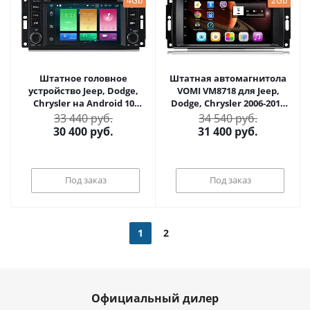
4Gb
2Gb
Штатное головное
Штатная автомагнитола
устройство Jeep, Dodge,
VOMI VM8718 для Jeep,
Chrysler на Android 10
Dodge, Chrysler 2006-2015
Carmedia MKD-J613-P5
на Android 6
33 440 руб.
34 540 руб.
30 400
руб.
31 400
руб.
Под заказ
Под заказ
1
2
Официальный дилер