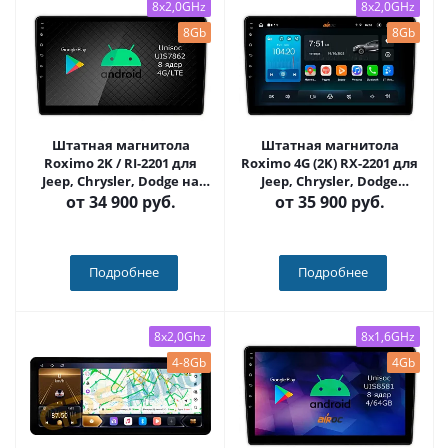
8x2,0GHz
8x2,0GHz
8Gb
8Gb
Штатная магнитола
Штатная магнитола
Roximo 2K / RI-2201 для
Roximo 4G (2K) RX-2201 для
Jeep, Chrysler, Dodge на
Jeep, Chrysler, Dodge
Android 12 (8/128Gb)
(Android 13)
от
34 900 руб.
от
35 900 руб.
Подробнее
Подробнее
8x2,0Ghz
8x1,6GHz
4-8Gb
4Gb