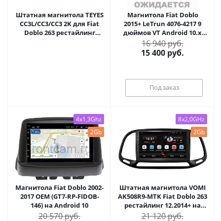
Штатная магнитола TEYES
Магнитола Fiat Doblo
CC3L/CC3/CC3 2K для Fiat
2015+ LeTrun 4076-4217 9
Doblo 263 рестайлинг
дюймов VT Android 10.x
12.2014+ на Android 10
MTK-L 2+16 Gb ASP
16 940 руб.
TEYES-CC3-508R9
15 400
руб.
Под заказ
4x1,3Ghz
8x2,0GHz
2Gb
2Gb
Магнитола Fiat Doblo 2002-
Штатная магнитола VOMI
2017 OEM (GT7-RP-FIDOB-
AK508R9-MTK Fiat Doblo 263
146) на Android 10
рестайлинг 12.2014+ на
Android 10
20 570 руб.
21 120 руб.