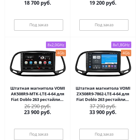
18 700
руб.
19 200
руб.
Под заказ
Под заказ
8x2,0GHz
8x1,8GHz
4Gb
4Gb
Штатная магнитола VOMI
Штатная магнитола VOMI
AK508R9-MTK-LTE-4-64 для
ZX508R9-7862-LTE-4-64 для
Fiat Doblo 263 рестайлинг
Fiat Doblo 263 рестайлинг
12.2014+ на Android 10
12.2014+ на Android 10
26 290 руб.
37 290 руб.
23 900
руб.
33 900
руб.
Под заказ
Под заказ