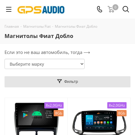
0
Главная
-
Магнитолы Fiat
-
Магнитолы Фиат Добло
Магнитолы Фиат Добло
Если это не ваш автомобиль, тогда ⟶
Фильтр
8x2,0GHz
8x2,0GHz
8Gb
8Gb