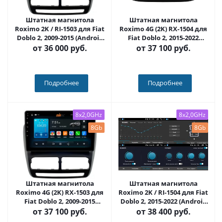
Штатная магнитола
Штатная магнитола
Roximo 2K / RI-1503 для Fiat
Roximo 4G (2K) RX-1504 для
Doblo 2, 2009-2015 (Android
Fiat Doblo 2, 2015-2022
12)
(Android 13)
от
36 000 руб.
от
37 100 руб.
Подробнее
Подробнее
8x2,0GHz
8x2,0GHz
8Gb
8Gb
Штатная магнитола
Штатная магнитола
Roximo 4G (2K) RX-1503 для
Roximo 2K / RI-1504 для Fiat
Fiat Doblo 2, 2009-2015
Doblo 2, 2015-2022 (Android
(Android 13)
12)
от
37 100 руб.
от
38 400 руб.