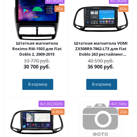
8x1,6GHz
8x1,8GHz
4Gb
6Gb
Штатная магнитола
Штатная магнитола VOMI
Roximo RM-1503 для Fiat
ZX508R9-7862-LTE для Fiat
Doblo 2, 2009-2015
Doblo 263 рестайлинг
12.2014+ на Android 10
33 770 руб.
40 590 руб.
30 700
руб.
36 900
руб.
В корзину
В корзину
8x1,6/2,0GHz
4x1,1Ghz
4-6Gb
2Gb