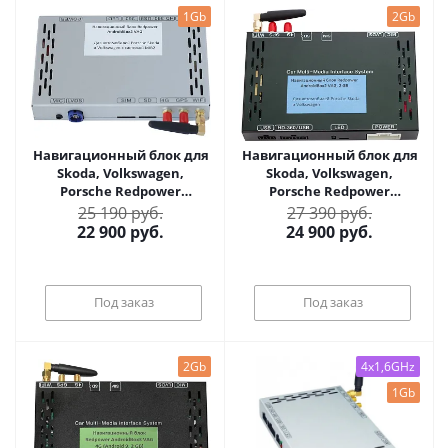
1Gb
2Gb
Навигационный блок для
Навигационный блок для
Skoda, Volkswagen,
Skoda, Volkswagen,
Porsche Redpower
Porsche Redpower
AndroidBox2 VAG на
AndroidBox2 VAG 2Gb на
25 190 руб.
27 390 руб.
Android 6.0.1
Android 6.0.1
22 900
руб.
24 900
руб.
Под заказ
Под заказ
2Gb
4x1,6GHz
1Gb