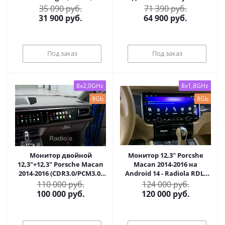
Porsche VOMI XM1002
2017+, Macan II, Panamera
35 090 руб.
71 390 руб.
II
31 900
руб.
64 900
руб.
Под заказ
Под заказ
8x2,0GHz
8x1,8GHz
8Gb
8Gb
Монитор двойной
Монитор 12,3" Porcshe
12,3"+12,3" Porsche Macan
Macan 2014-2016 на
2014-2016 (CDR3.0/PCM3.0)
Android 14 - Radiola RDL-
на Android 12 - Radiola RDL-
Macan 3.0 12.3
110 000 руб.
124 000 руб.
Macan Dual
100 000
руб.
120 000
руб.