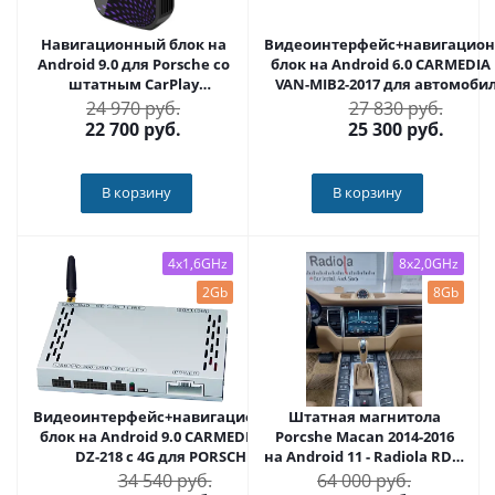
Навигационный блок на
Видеоинтерфейс+навигацио
Android 9.0 для Porsche со
блок на Android 6.0 CARMEDIA
штатным CarPlay
VAN-MIB2-2017 для автомоби
CARMEDIA AS-CP91
PORSCHE
24 970 руб.
27 830 руб.
22 700
руб.
25 300
руб.
В корзину
В корзину
4x1,6GHz
8x2,0GHz
2Gb
8Gb
Видеоинтерфейс+навигационный
Штатная магнитола
блок на Android 9.0 CARMEDIA ASR
Porcshe Macan 2014-2016
DZ-218 с 4G для PORSCHE
на Android 11 - Radiola RDL-
Macan
34 540 руб.
64 000 руб.