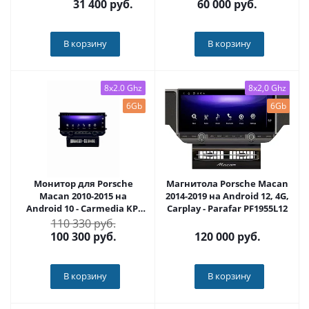
31 400
руб.
60 000
руб.
В корзину
В корзину
8x2.0 Ghz
8x2,0 Ghz
6Gb
6Gb
Монитор для Porsche
Магнитола Porsche Macan
Macan 2010-2015 на
2014-2019 на Android 12, 4G,
Android 10 - Carmedia KP-
Carplay - Parafar PF1955L12
P1202
110 330 руб.
100 300
руб.
120 000
руб.
В корзину
В корзину