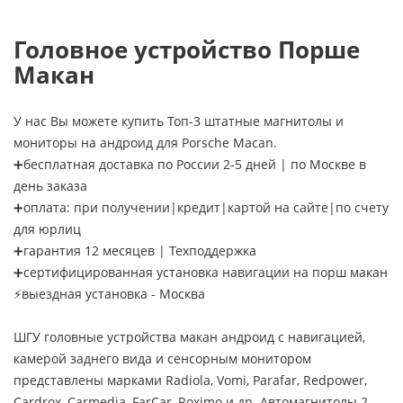
Головное устройство Порше
Макан
У нас Вы можете купить Топ-3 штатные магнитолы и
мониторы на андроид для Porsche Macan.
➕бесплатная доставка по России 2-5 дней | по Москве в
день заказа
➕оплата: при получении|кредит|картой на сайте|по счету
для юрлиц
➕гарантия 12 месяцев | Техподдержка
➕сертифицированная установка навигации на порш макан
⚡выездная установка - Москва
ШГУ головные устройства макан андроид с навигацией,
камерой заднего вида и сенсорным монитором
представлены марками Radiola, Vomi, Parafar, Redpower,
Cardrox, Carmedia, FarCar, Roximo и др. Автомагнитолы 2