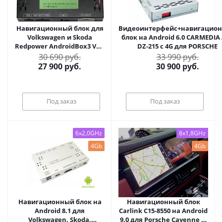
Навигационный блок для
Видеоинтерфейс+навигацио
Volkswagen и Skoda
блок на Android 6.0 CARMEDIA
Redpower AndroidBox3 VAG
DZ-215 с 4G для PORSCHE
4G на Android 9.0
30 690 руб.
33 990 руб.
27 900
руб.
30 900
руб.
Под заказ
Под заказ
6x2,0GHz
8x1,8GHz
4Gb
4Gb
Навигационный блок на
Навигационный блок
Android 8.1 для
Carlink C15-8550 на Android
Volkswagen, Skoda,
9.0 для Porsche Cayenne III