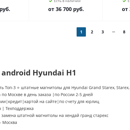
Есть в наличии
Е
руб.
от
36 700 руб.
от
1
2
3
8
android Hyundai H1
ь Топ-3 ⭐ штатные магнитолы для Hyundai Grand Starex, Starex,
 по Москве в день заказа |по России 2-5 дней
нии|кредит|картой на сайте|по счету для юрлиц
в | Техподдержка
замена штатной магнитолы на хендай гранд старекс
- Москва