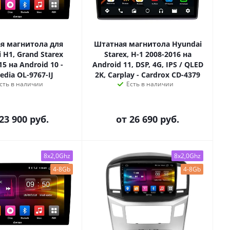
я магнитола для
Штатная магнитола Hyundai
 H1, Grand Starex
Starex, H-1 2008-2016 на
15 на Android 10 -
Android 11, DSP, 4G, IPS / QLED
edia OL-9767-IJ
2K, Carplay - Cardrox CD-4379
сть в наличии
Есть в наличии
23 900 руб.
от
26 690 руб.
8x2,0Ghz
8x2,0Ghz
4-8Gb
4-8Gb