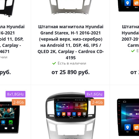
ла Hyundai
Штатная магнитола Hyundai
Штатна
16-2021
Grand Starex, H-1 2016-2021
Hyundai
id 11, DSP,
(черный верх, низ-серебро)
2007-20
, Carplay -
на Android 11, DSP, 4G, IPS /
Carm
Е
-4671
QLED 2K, Carplay - Cardrox CD-
ичии
4195
Есть в наличии
руб.
от
25 890 руб.
от
8x1,8GHz
8x1,6Ghz
2-8Gb
2-4Gb