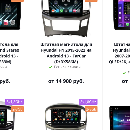
тола для
Штатная магнитола для
Штатна
nd Starex
Hyundai H1 2015-2022 на
Hyundai
roid 13 -
Android 13 - FarCar
2007-20
X233M)
(D/DX586M)
QLED/2K, 4
ичии
Есть в наличии
Е
руб.
от
14 900 руб.
от
8x1,8GHz
8x1,8GHz
2-8Gb
2-8Gb