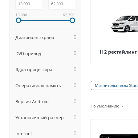
13 900
62 390
Диагональ экрана
II 2 рестайлинг 
DVD привод
Ядра процессора
Оперативная память
Магнитолы тесла Star
Версия Android
По умолчанию
Установочный размер
Internet