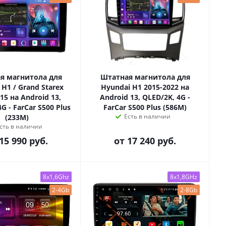
я магнитола для
Штатная магнитола для
 H1 / Grand Starex
Hyundai H1 2015-2022 на
15 на Android 13,
Android 13, QLED/2K, 4G -
G - FarCar S500 Plus
FarCar S500 Plus (586M)
Есть в наличии
(233M)
сть в наличии
15 990 руб.
от
17 240 руб.
8x1,6Ghz
8x1,8GHz
2-4Gb
2-8Gb