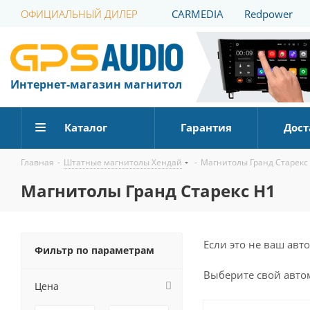
ОФИЦИАЛЬНЫЙ ДИЛЕР
CARMEDIA
Redpower
Интернет-магазин магнитол
Каталог
Гарантия
Дост
Главная
-
Штатные магнитолы Хендай
-
Магнитолы Гранд Старекс
Магнитолы Гранд Старекс H1
Если это не ваш ав
Фильтр по параметрам
Выберите
свой
авто
Цена