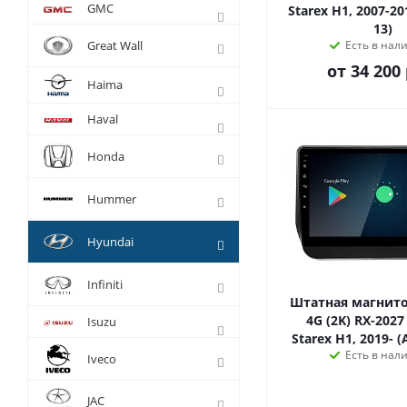
GMC
Starex H1, 2007-20
13)
Great Wall
Есть в нал
от
34 200 
Haima
Haval
Honda
Hummer
Hyundai
Infiniti
Штатная магнито
4G (2K) RX-2027
Isuzu
Starex H1, 2019- (
Есть в нал
Iveco
JAC