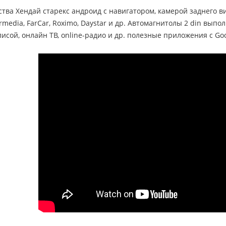
тва Хендай старекс андроид с навигатором, камерой заднего 
rmedia, FarCar, Roximo, Daystar и др. Автомагнитолы 2 din выпол
исой, онлайн ТВ, online-радио и др. полезные приложения с Goo