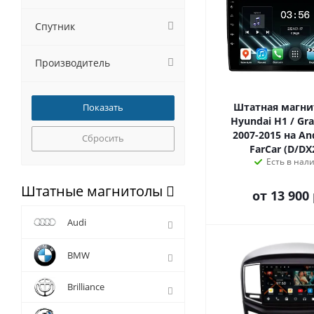
Спутник
Производитель
Штатная магни
Hyundai H1 / Gra
2007-2015 на And
Сбросить
FarCar (D/D
Есть в нал
Штатные магнитолы
от
13 900 
Audi
BMW
Brilliance