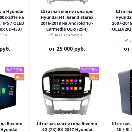
ла Hyundai
Штатная магнитола для
Штатна
008-2016 на
Hyundai H1, Grand Starex
Hyundai
, IPS / QLED
2016-2018 на Android 10 -
2007-2015
rox CD-4537
Carmedia OL-9729-IJ
(QLED/2K)
ичии
Есть в наличии
Е
руб.
от
25 000 руб.
от
8x2,0GHz
8x2,0GHz
8Gb
8Gb
ла Roximo
Штатная магнитола Roximo
Штатная 
 Hyundai
4G (2K) RX-2017 Hyundai
2K / RI