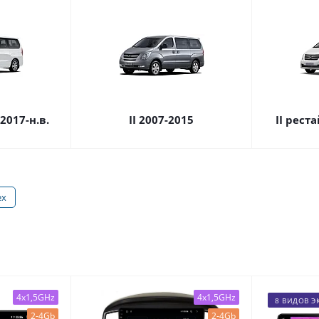
2017-н.в.
II 2007-2015
II рест
ex
4x1,5GHz
4x1,5GHz
8 ВИДОВ Э
2-4Gb
2-4Gb