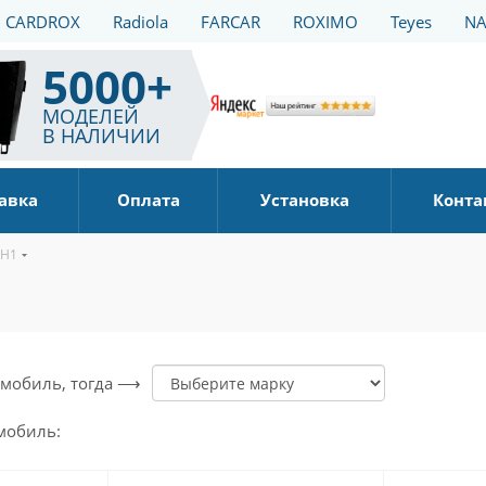
CARDROX
Radiola
FARCAR
ROXIMO
Teyes
NA
5000+
МОДЕЛЕЙ
В НАЛИЧИИ
авка
Оплата
Установка
Конта
 H1
томобиль, тогда ⟶
мобиль: