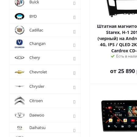
Buick
BYD
Штатная магнито
Cadillac
Starex, H-1 20
(черный) на Andro
Changan
4G, IPS / QLED 2K
Cardrox CD
Есть в нал
Chery
от
25 890 
Chevrolet
Chrysler
Citroen
Daewoo
Daihatsu