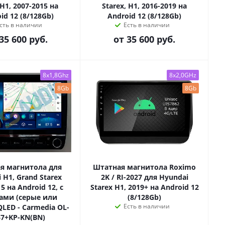
 H1, 2007-2015 на
Starex, H1, 2016-2019 на
id 12 (8/128Gb)
Android 12 (8/128Gb)
сть в наличии
Есть в наличии
35 600 руб.
от
35 600 руб.
8x1,8Ghz
8x2,0GHz
8Gb
8Gb
я магнитола для
Штатная магнитола Roximo
 H1, Grand Starex
2K / RI-2027 для Hyundai
5 на Android 12, с
Starex H1, 2019+ на Android 12
ами (серые или
(8/128Gb)
Есть в наличии
LED - Carmedia OL-
67+KP-KN(BN)