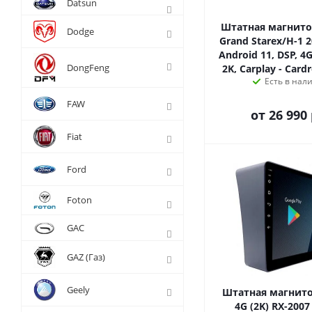
Datsun
Штатная магнито
Dodge
Grand Starex/H-1 2
Android 11, DSP, 4G
DongFeng
2K, Carplay - Card
Есть в нал
FAW
от
26 990 
Fiat
Ford
Foton
GAC
GAZ (Газ)
Geely
Штатная магнито
4G (2K) RX-2007