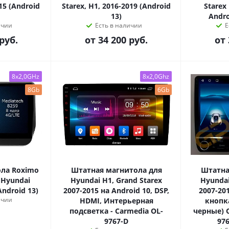
15 (Android
Starex, H1, 2016-2019 (Android
Starex
13)
Andro
ичии
Есть в наличии
Е
руб.
от
34 200 руб.
от
8x2,0GHz
8x2,0Ghz
8Gb
6Gb
ла Roximo
Штатная магнитола для
Штатна
 Hyundai
Hyundai H1, Grand Starex
Hyundai
Android 13)
2007-2015 на Android 10, DSP,
2007-201
ичии
HDMI, Интерьерная
кнопк
подсветка - Carmedia OL-
черные) Q
9767-D
97