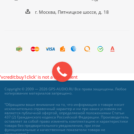
г. Москва, Пятницкое шоссе, д. 18
'vcredit:buy1click' is not a component
Copyright © 2009 — 2026 GPS-AUDIO.RU Все права защищены. Любое
копирование материалов запрещено.
“Обращаем ваше внимание на то, что информация о товаре носит
исключительно справочный характер и ни при каких условиях не
является публичной офертой, определяемой положениями Статьи
437 (2) Гражданского кодекса Российской Федерации. Производитель
оставляет за собой право изменять комплектацию и характеристики
товара без предварительного уведомления, при этом
функциональные и качественные показатели товара не
ухудшаются.”