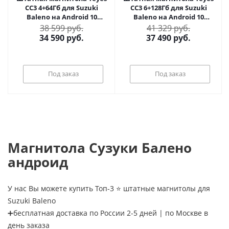
CC3 4+64Гб для Suzuki
CC3 6+128Гб для Suzuki
Baleno на Android 10
Baleno на Android 10
(4/64Гб)
(6/128Гб)
38 599 руб.
41 329 руб.
34 590
руб.
37 490
руб.
Под заказ
Под заказ
Магнитола Сузуки Балено
андроид
У нас Вы можете купить Топ-3 ⭐ штатные магнитолы для
Suzuki Baleno
➕бесплатная доставка по России 2-5 дней | по Москве в
день заказа