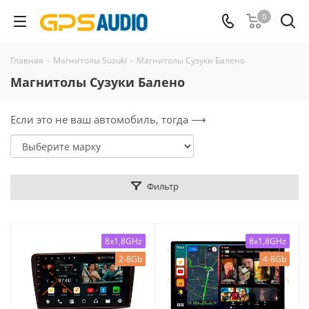
0
Главная
-
Магнитолы Suzuki
-
Магнитолы Сузуки Балено
Магнитолы Сузуки Балено
Если это не ваш автомобиль, тогда ⟶
Фильтр
8x1,8GHz
8x1,8GHz
2-8Gb
4-8Gb