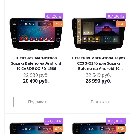
4x1,2Ghz
8x1,8GHz
2Gb
3Gb
Штатная магнитола
Штатная магнитола Teyes
Suzuki Baleno на Android
CC3 3+32Гб для Suzuki
10 CARDROX FD-4586
Baleno на Android 10
(3/32Гб)
22 539 руб.
32 549 руб.
20 490
руб.
28 990
руб.
Под заказ
Под заказ
8x1,8GHz
8x1,8GHz
4Gb
6Gb