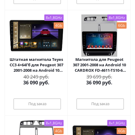
8x1,8GHz
8x1,8GHz
4Gb
6Gb
Штатная магнитола Teyes
Магнитола для Peugeot
CC3 4+64Гб для Peugeot 307
307 2001-2008 на Android 10
2001-2008 на Android 10
CARDROX FD-4611-TS10-6-
(4/64Гб)
128
40 249 руб.
39 699 руб.
36 090
руб.
36 090
руб.
Под заказ
Под заказ
8x1,8GHz
8x1,8GHz
4Gb
6Gb