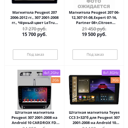
Магнитола Peugeot 207
Магнитола Peugeot 207 06-
2006-2012 гг., 307 2001-2008
12,307 01-08,Expert 07-16,
гг., Чёрный цвет LeTrun
Partner 08+,Citroen
3191-4217 9 дюймов VT
Berlingo,C3, Jumpy LeTrun
17 270 руб.
21 450 руб.
Android 10.x MTK-L 2+16 Gb
4160-4217 9 дюймов VT
15 700
руб.
19 500
руб.
ASP
Android 10.x MTK-L 2+16 Gb
ASP
Под заказ
Под заказ
4x1,2Ghz
8x1,8GHz
2Gb
3Gb
Штатная магнитола
Штатная магнитола Teyes
Peugeot 307 2001-2008 на
CC3 3+32Гб для Peugeot 307
Android 10 CARDROX FD-
2001-2008 на Android 10
4611
(3/32Гб)