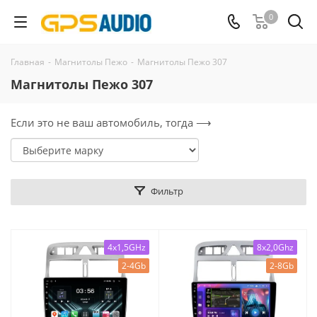
0
Главная
-
Магнитолы Пежо
-
Магнитолы Пежо 307
Магнитолы Пежо 307
Если это не ваш автомобиль, тогда ⟶
Фильтр
4x1,5GHz
8x2,0Ghz
2-4Gb
2-8Gb