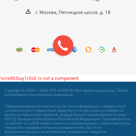
г. Москва, Пятницкое шоссе, д. 18
'vcredit:buy1click' is not a component
Copyright © 2009 — 2026 GPS-AUDIO.RU Все права защищены. Любое
копирование материалов запрещено.
“Обращаем ваше внимание на то, что информация о товаре носит
исключительно справочный характер и ни при каких условиях не
является публичной офертой, определяемой положениями Статьи
437 (2) Гражданского кодекса Российской Федерации. Производитель
оставляет за собой право изменять комплектацию и характеристики
товара без предварительного уведомления, при этом
функциональные и качественные показатели товара не
ухудшаются.”