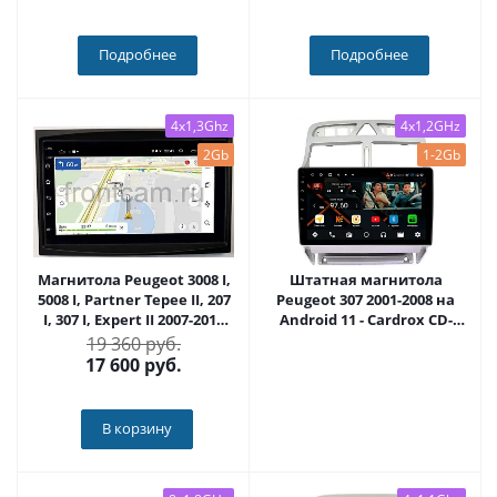
Подробнее
Подробнее
4x1,3Ghz
4x1,2GHz
2Gb
1-2Gb
Магнитола Peugeot 3008 I,
Штатная магнитола
5008 I, Partner Tepee II, 207
Peugeot 307 2001-2008 на
I, 307 I, Expert II 2007-2016
Android 11 - Cardrox CD-
OEM (GT7-RP-PG307-64) на
4611M
19 360 руб.
Android 10
17 600
руб.
В корзину