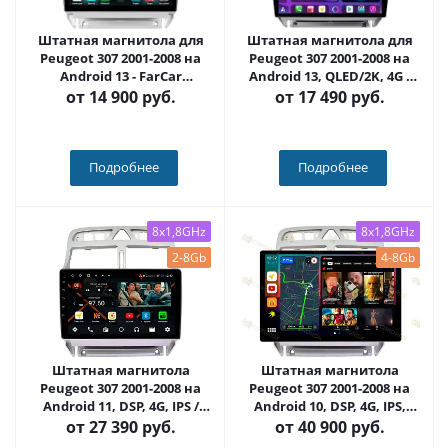
Штатная магнитола для
Штатная магнитола для
Peugeot 307 2001-2008 на
Peugeot 307 2001-2008 на
Android 13 - FarCar
Android 13, QLED/2K, 4G -
(D/DX017M Silver)
FarCar S500 Plus (017M
от
14 900 руб.
от
17 490 руб.
Silver)
Подробнее
Подробнее
8x1,8GHz
8x1,8GHz
2-8Gb
4-8Gb
Штатная магнитола
Штатная магнитола
Peugeot 307 2001-2008 на
Peugeot 307 2001-2008 на
Android 11, DSP, 4G, IPS /
Android 10, DSP, 4G, IPS,
QLED 2K, Carplay - Cardrox
Carplay - Cardrox CD-4611-
от
27 390 руб.
от
40 900 руб.
CD-4611
13 (11-13 дюймов)