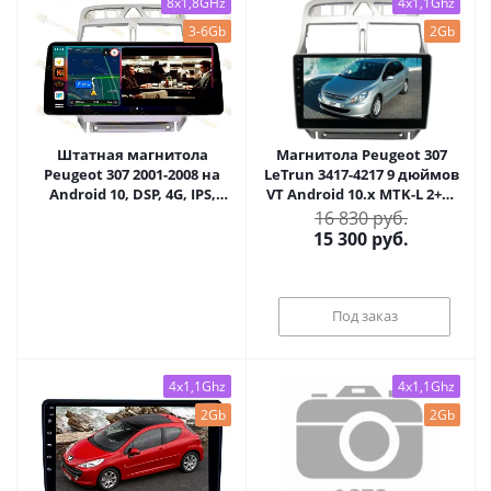
8x1,8GHz
4x1,1Ghz
3-6Gb
2Gb
Штатная магнитола
Магнитола Peugeot 307
Peugeot 307 2001-2008 на
LeTrun 3417-4217 9 дюймов
Android 10, DSP, 4G, IPS,
VT Android 10.x MTK-L 2+16
Carplay - Cardrox CD-4611-
Gb ASP
16 830 руб.
12 (12 дюймов)
15 300
руб.
Под заказ
4x1,1Ghz
4x1,1Ghz
2Gb
2Gb