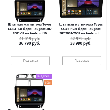
Штатная магнитола Teyes
Штатная магнитола Teyes
CC3 4+64Гб для Peugeot 307
CC3 6+128Гб для Peugeot
2001-08 на Android 10
307 2001-2008 на Android 10
(4/64Гб)
(6/128Гб)
41 019 руб.
42 979 руб.
36 790
руб.
38 990
руб.
Под заказ
Под заказ
8x1,8GHz
6Gb