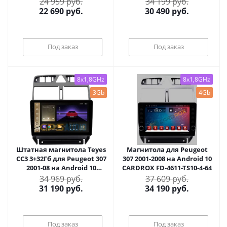
24 959 руб.
34 199 руб.
22 690
руб.
30 490
руб.
Под заказ
Под заказ
8x1,8GHz
8x1,8GHz
3Gb
4Gb
Штатная магнитола Teyes
Магнитола для Peugeot
CC3 3+32Гб для Peugeot 307
307 2001-2008 на Android 10
2001-08 на Android 10
CARDROX FD-4611-TS10-4-64
(3/32Гб)
34 969 руб.
37 609 руб.
31 190
руб.
34 190
руб.
Под заказ
Под заказ