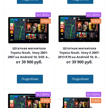
8x1,8GHz
8x1,8GHz
4-8Gb
4-8Gb
Штатная магнитола
Штатная магнитола
Toyota Noah, Voxy 2001-
Toyota Noah, Voxy II 2007-
2007 на Android 10, DSP, 4G,
2013 R70 на Android 10, DSP,
IPS, Carplay - Cardrox CD-
4G, IPS, Carplay - Cardrox
от
39 900 руб.
от
39 900 руб.
4465-13 (11-13 дюймов)
CD-4337-13 (11-13 дюймов)
Подробнее
Подробнее
8x1,8GHz
8x1,8GHz
4-8Gb
4-8Gb