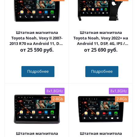
Штатная магнитола
Штатная магнитола
Toyota Noah, Voxy II 2007-
Toyota Noah, Voxy 2022+ на
2013 R70 на Android 11, DSP,
Android 11, DSP, 4G, IPS /
4G, IPS / QLED 2K, Carplay -
QLED 2K, Carplay - Cardrox
от
25 590 руб.
от
25 690 руб.
Cardrox CD-4337
CD-4820
Подробнее
Подробнее
8x1,8GHz
8x1,8GHz
2-8Gb
2-8Gb
Штатная магнитола
Штатная магнитола