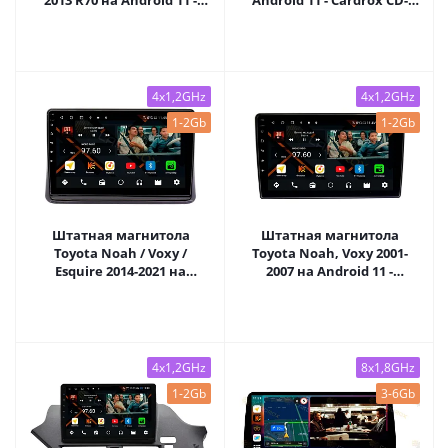
2013 R70 на Android 11 -
Android 11 - Cardrox CD-
Cardrox CD-4337M
4820M
4x1,2GHz
4x1,2GHz
1-2Gb
1-2Gb
Штатная магнитола
Штатная магнитола
Toyota Noah / Voxy /
Toyota Noah, Voxy 2001-
Esquire 2014-2021 на
2007 на Android 11 -
Android 11 - Cardrox CD-
Cardrox CD-4465M
4295M
4x1,2GHz
8x1,8GHz
1-2Gb
3-6Gb