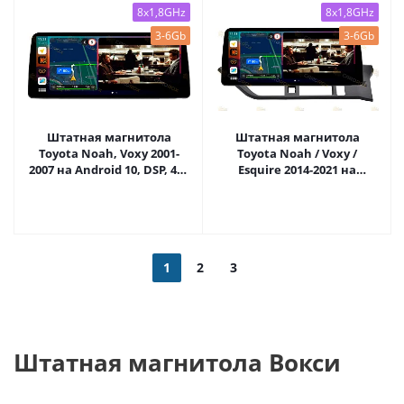
8x1,8GHz
8x1,8GHz
3-6Gb
3-6Gb
Штатная магнитола
Штатная магнитола
Toyota Noah, Voxy 2001-
Toyota Noah / Voxy /
2007 на Android 10, DSP, 4G,
Esquire 2014-2021 на
IPS, Carplay - Cardrox CD-
Android 10, DSP, 4G, IPS,
4465-12 (12 дюймов)
Carplay - Cardrox CD-4979-
12 (12 дюймов)
1
2
3
Штатная магнитола Вокси