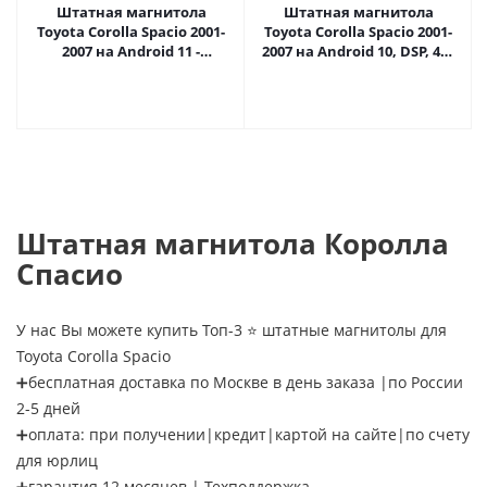
Штатная магнитола
Штатная магнитола
Toyota Corolla Spacio 2001-
Toyota Corolla Spacio 2001-
2007 на Android 11 -
2007 на Android 10, DSP, 4G,
Cardrox CD-4815M
IPS, Carplay - Cardrox CD-
4815-12 (12 дюймов)
Штатная магнитола Королла
Спасио
У нас Вы можете купить Топ-3 ⭐ штатные магнитолы для
Toyota Corolla Spacio
➕бесплатная доставка по Москве в день заказа |по России
2-5 дней
➕оплата: при получении|кредит|картой на сайте|по счету
для юрлиц
➕гарантия 12 месяцев | Техподдержка