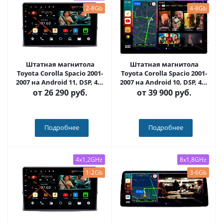
2-8Gb
4-8Gb
Штатная магнитола
Штатная магнитола
Toyota Corolla Spacio 2001-
Toyota Corolla Spacio 2001-
2007 на Android 11, DSP, 4G,
2007 на Android 10, DSP, 4G,
IPS / QLED 2K, Carplay -
IPS, Carplay - Cardrox CD-
от
26 290 руб.
от
39 900 руб.
Cardrox CD-4815
4815-13 (11-13 дюймов)
Подробнее
Подробнее
4x1,2GHz
8x1,8GHz
1-2Gb
3-6Gb