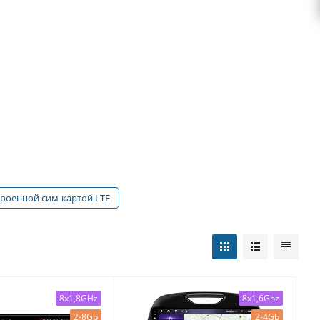
троенной сим-картой LTE
8x1,8GHz
8x1,6Ghz
2-8Gb
2-4Gb