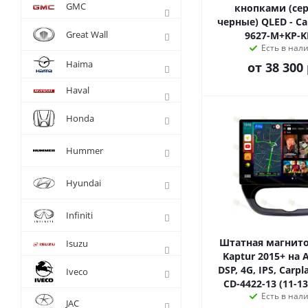
GMC
кнопками (се
черные) QLED - C
Great Wall
9627-M+KP-K
Есть в нал
Haima
от
38 300 
Haval
Honda
Hummer
Hyundai
Infiniti
Штатная магнито
Isuzu
Kaptur 2015+ на A
DSP, 4G, IPS, Carpl
Iveco
CD-4422-13 (11-
Есть в нал
JAC