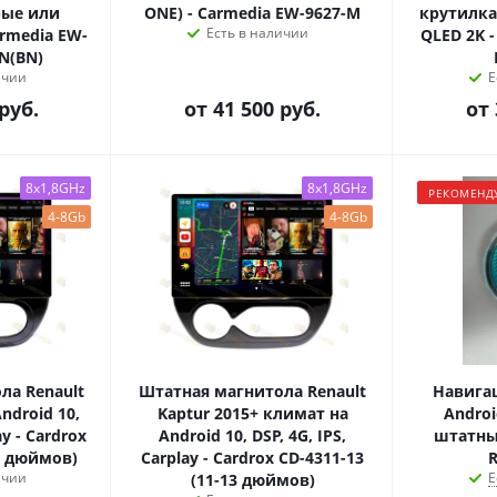
рые или
ONE) - Carmedia EW-9627-M
крутилка
Есть в наличии
armedia EW-
QLED 2K -
N(BN)
ичии
Е
руб.
от
41 500 руб.
от
8x1,8GHz
8x1,8GHz
РЕКОМЕНД
4-8Gb
4-8Gb
ла Renault
Штатная магнитола Renault
Навига
ndroid 10,
Kaptur 2015+ климат на
Androi
ay - Cardrox
Android 10, DSP, 4G, IPS,
штатным
13 дюймов)
Carplay - Cardrox CD-4311-13
R
ичии
Е
(11-13 дюймов)