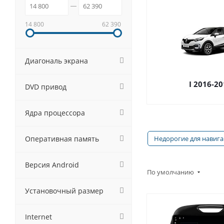
14 800
62 390
Диагональ экрана
I 2016-20
DVD привод
Ядра процессора
Оперативная память
Недорогие для навиг
Версия Android
По умолчанию
Установочный размер
Internet