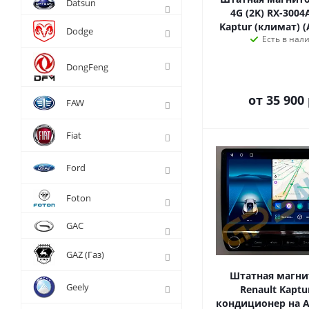
Datsun
4G (2K) RX-3004
Kaptur (климат) (
Dodge
Есть в нал
DongFeng
от
35 900 
FAW
Fiat
Ford
Foton
GAC
GAZ (Газ)
Штатная магни
Geely
Renault Kaptu
кондиционер на An