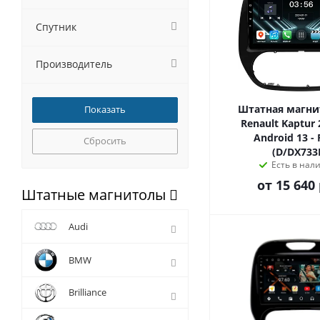
Спутник
Производитель
Штатная магни
Renault Kaptur 
Android 13 - 
Сбросить
(D/DX733
Есть в нал
от
15 640 
Штатные магнитолы
Audi
BMW
Brilliance