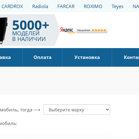
CARDROX
Radiola
FARCAR
ROXIMO
Teyes
NA
5000+
МОДЕЛЕЙ
В НАЛИЧИИ
авка
Оплата
Установка
Конта
томобиль, тогда ⟶
мобиль: