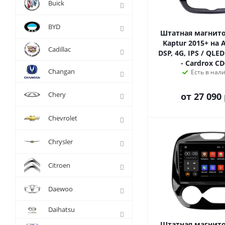
Buick
BYD
Штатная магнито
Kaptur 2015+ на A
Cadillac
DSP, 4G, IPS / QLED
- Cardrox CD
Changan
Есть в нал
Chery
от
27 090 
Chevrolet
Chrysler
Citroen
Daewoo
Daihatsu
Штатная магнито