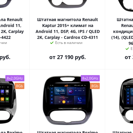
ла Renault
Штатная магнитола Renault
Штатна
ndroid 11,
Kaptur 2015+ климат на
Renau
 2K, Carplay
Android 11, DSP, 4G, IPS / QLED
кондицио
-4422
2K, Carplay - Cardrox CD-4311
(14), (QLE
ичии
Есть в наличии
9
Е
руб.
от
27 190 руб.
от
8x2,0GHz
8x2,0GHz
8Gb
8Gb
ла Roximo
Штатная магнитола Roximo
Штатная 