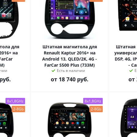
тола для
Штатная магнитола для
Штатная 
2016+ на
Renault Kaptur 2016+ на
универсал
FarCar
Android 13, QLED/2K, 4G -
DSP, 4G, I
M)
FarCar S500 Plus (733M)
- C
ичии
Есть в наличии
Е
руб.
от
18 740 руб.
от
8x1,8GHz
8x1,8GHz
2-8Gb
2-8Gb