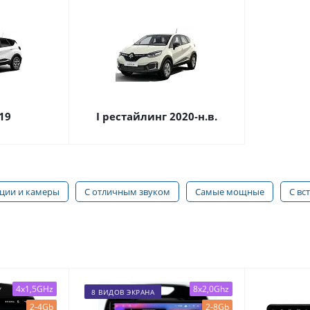
19
I рестайлинг 2020-н.в.
ации и камеры
С отличным звуком
Самые мощные
С вс
4x1,5GHz
8x2,0Ghz
8 ВИДОВ ЭКРАНА
2-4Gb
2-8Gb