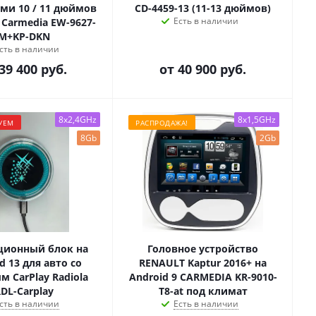
ми 10 / 11 дюймов
CD-4459-13 (11-13 дюймов)
Есть в наличии
 Carmedia EW-9627-
M+KP-DKN
сть в наличии
39 400 руб.
от
40 900 руб.
8x2,4GHz
8x1,5GHz
УЕМ
РАСПРОДАЖА!
8Gb
2Gb
ционный блок на
Головное устройство
d 13 для авто со
RENAULT Kaptur 2016+ на
 CarPlay Radiola
Android 9 CARMEDIA KR-9010-
DL-Carplay
T8-at под климат
сть в наличии
Есть в наличии