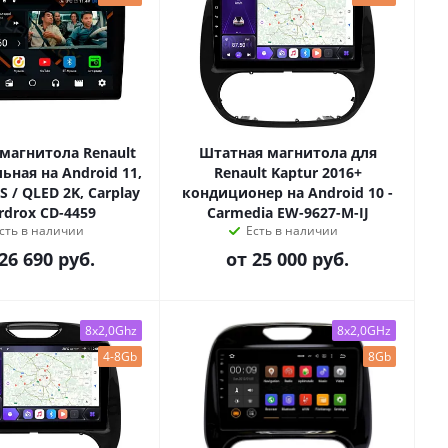
магнитола Renault
Штатная магнитола для
ьная на Android 11,
Renault Kaptur 2016+
PS / QLED 2K, Carplay
кондиционер на Android 10 -
ardrox CD-4459
Carmedia EW-9627-M-IJ
сть в наличии
Есть в наличии
26 690 руб.
от
25 000 руб.
8x2,0Ghz
8x2,0GHz
4-8Gb
8Gb