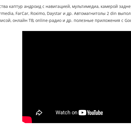
ства каптур андроид с навигацией, мультимедиа, камерой задн
rmedia, FarCar, Roximo, Daystar и др. Автомагнитолы 2 din выпол
исой, онлайн ТВ, online-радио и др. полезные приложения с Goo