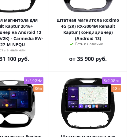
я магнитола для
Штатная магнитола Roximo
lt Kaptur 2016+
4G (2K) RX-3004M Renault
нер на Android 12
Kaptur (кондиционер)
D/2K) - Carmedia EW-
(Android 13)
Есть в наличии
627-M-NPQU
сть в наличии
31 100 руб.
от
35 900 руб.
8x2,0GHz
8x2,0Ghz
8Gb
6Gb
магнитола Roximo
Штатная магнитола для