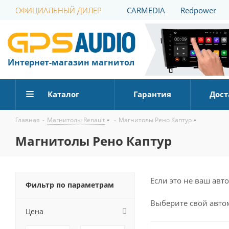
ОФИЦИАЛЬНЫЙ ДИЛЕР
CARMEDIA
Redpower
Интернет-магазин магнитол
Каталог
Гарантия
Дост
Главная
-
Магнитолы Renault
-
Магнитолы Рено Каптур
Магнитолы Рено Каптур
Если это не ваш ав
Фильтр по параметрам
Выберите
свой
авто
Цена