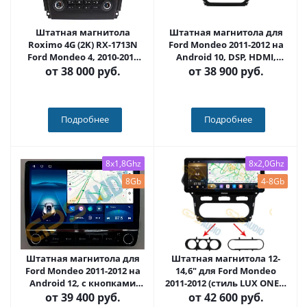
Штатная магнитола
Штатная магнитола для
Roximo 4G (2K) RX-1713N
Ford Mondeo 2011-2012 на
Ford Mondeo 4, 2010-2015
Android 10, DSP, HDMI,
(авто с навигацией)
Интерьерная подсветка -
от
38 000 руб.
от
38 900 руб.
(Android 13)
Carmedia OL-1281-1-D
Подробнее
Подробнее
8x1,8Ghz
8x2,0Ghz
8Gb
4-8Gb
Штатная магнитола для
Штатная магнитола 12-
Ford Mondeo 2011-2012 на
14,6" для Ford Mondeo
Android 12, с кнопками
2011-2012 (стиль LUX ONE) -
(серые или черные) QLED -
Carmedia OL-1281-1
от
39 400 руб.
от
42 600 руб.