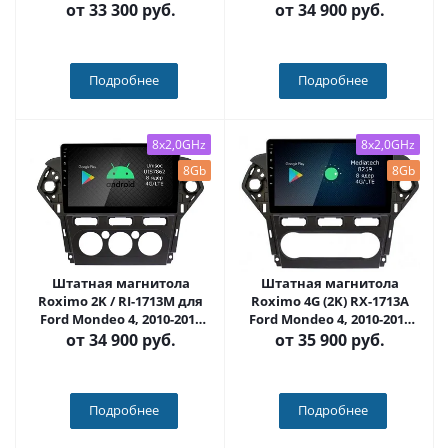
Carmedia SF-9281-2-NPQU
на Android 12 (8/128Gb)
от
33 300 руб.
от
34 900 руб.
Подробнее
Подробнее
8x2,0GHz
8x2,0GHz
8Gb
8Gb
Штатная магнитола
Штатная магнитола
Roximo 2K / RI-1713M для
Roximo 4G (2K) RX-1713A
Ford Mondeo 4, 2010-2015
Ford Mondeo 4, 2010-2015
на Android 12 (8/128Gb)
(климат) (Android 13)
от
34 900 руб.
от
35 900 руб.
Подробнее
Подробнее