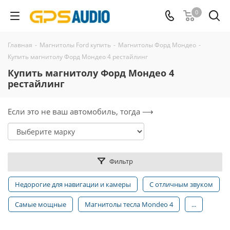
0
Главная
-
Магнитолы Ford купить
-
Магнитолы Форд Мондео
-
Купить магнитолу Форд Мондео 4 рестайлинг
Купить магнитолу Форд Мондео 4
рестайлинг
Если это не ваш автомобиль, тогда ⟶
Фильтр
Недорогие для навигации и камеры
С отличным звуком
Самые мощные
Магнитолы тесла Mondeo 4
...