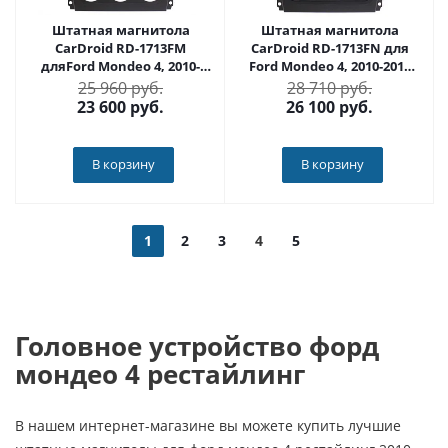
Штатная магнитола
Штатная магнитола
CarDroid RD-1713FM
CarDroid RD-1713FN для
дляFord Mondeo 4, 2010-
Ford Mondeo 4, 2010-2015
2015 (Android 10)
(Android 10)
25 960 руб.
28 710 руб.
23 600
руб.
26 100
руб.
В корзину
В корзину
1
2
3
4
5
Головное устройство форд
мондео 4 рестайлинг
В нашем интернет-магазине вы можете купить лучшие