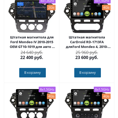
4x1,3Ghz
8x1,5GHz
2Gb
4Gb
Штатная магнитола для
Штатная магнитола
Ford Mondeo IV 2010-2015
CarDroid RD-1713FA
OEM GT10-1019 для авто с
дляFord Mondeo 4, 2010-
кондиционером на
2015 (Android 10)
24 640 руб.
25 960 руб.
Android 10
22 400
руб.
23 600
руб.
В корзину
В корзину
8x1,5GHz
8x1,5GHz
4Gb
4Gb