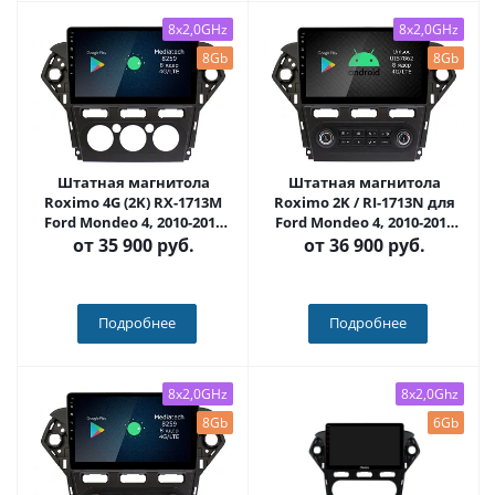
8x2,0GHz
8x2,0GHz
8Gb
8Gb
Штатная магнитола
Штатная магнитола
Roximo 4G (2K) RX-1713M
Roximo 2K / RI-1713N для
Ford Mondeo 4, 2010-2015
Ford Mondeo 4, 2010-2015
(кондиционер) (Android
на Android 12 (8/128Gb)
от
35 900 руб.
от
36 900 руб.
13)
Подробнее
Подробнее
8x2,0GHz
8x2,0Ghz
8Gb
6Gb