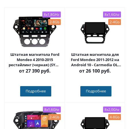
8x1,8GHz
8x1,6Ghz
2-8Gb
2-4Gb
Штатная магнитола Ford
Штатная магнитола для
Mondeo 4 2010-2015
Ford Mondeo 2011-2012 на
рестайлинг (черная) (SYNC
Android 10 - Carmedia OL-
не поддерживает) на
1281-1-IJ
от
27 390 руб.
от
26 100 руб.
Android 11, DSP, 4G, IPS /
QLED 2K, Carplay - Cardrox
CD-4167
Подробнее
Подробнее
8x1,6Ghz
8x2,0Ghz
2-4Gb
4-8Gb