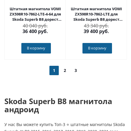
Штатная магнитола VOMI
Штатная магнитола VOMI
ZX598R10-7862-LTE-4-64 для
ZX598R10-7862-LTE для
Skoda Superb B8 дорест
Skoda Superb B8 дорест
02.2015-09.2019 на Android
02.2015-09.2019 на Android
40 040 руб.
43 340 руб.
10
10
36 400
руб.
39 400
руб.
В корзину
В корзину
1
2
3
Skoda Superb B8 магнитола
андроид
У нас Вы можете купить Топ-3 ⭐ штатные магнитолы Skoda