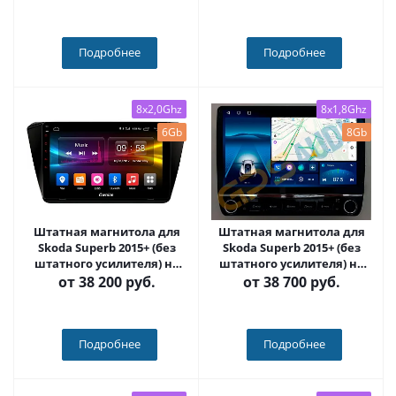
Carmedia OL-1917-NPQU
Подробнее
Подробнее
8x2,0Ghz
8x1,8Ghz
6Gb
8Gb
Штатная магнитола для
Штатная магнитола для
Skoda Superb 2015+ (без
Skoda Superb 2015+ (без
штатного усилителя) на
штатного усилителя) на
Android 10, DSP, HDMI,
Android 12, с кнопками
от
38 200 руб.
от
38 700 руб.
Интерьерная подсветка -
(серые или черные) QLED -
Carmedia OL-1917-D
Carmedia OL-1917+KP-
KN(BN)
Подробнее
Подробнее