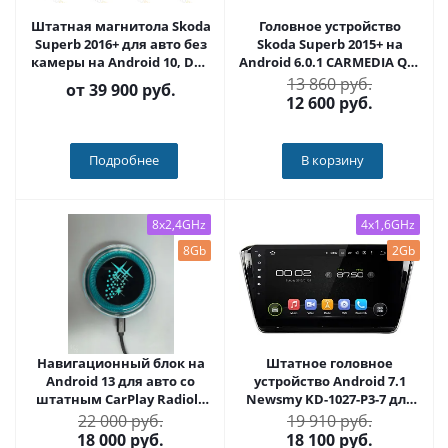
Штатная магнитола Skoda
Головное устройство
Superb 2016+ для авто без
Skoda Superb 2015+ на
камеры на Android 10, DSP,
Android 6.0.1 CARMEDIA QR-
4G, IPS, Carplay - Cardrox
1037
13 860 руб.
от
39 900 руб.
CD-4810-13 (11-13 дюймов)
12 600
руб.
Подробнее
В корзину
8x2,4GHz
4x1,6GHz
8Gb
2Gb
Навигационный блок на
Штатное головное
Android 13 для авто со
устройство Android 7.1
штатным CarPlay Radiola
Newsmy KD-1027-P3-7 для
RDL-Carplay
SKODA SUPERB 2016+
22 000 руб.
19 910 руб.
18 000
руб.
18 100
руб.