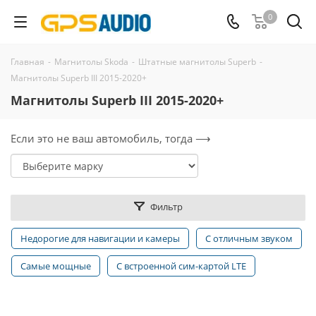
0
Главная
-
Магнитолы Skoda
-
Штатные магнитолы Superb
-
Магнитолы Superb III 2015-2020+
Магнитолы Superb III 2015-2020+
Если это не ваш автомобиль, тогда ⟶
Фильтр
Недорогие для навигации и камеры
С отличным звуком
Самые мощные
С встроенной сим-картой LTE