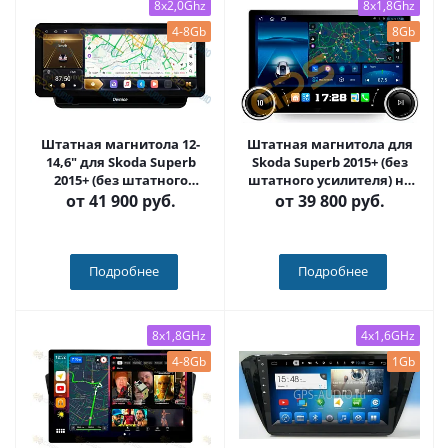
8x2,0Ghz
8x1,8Ghz
4-8Gb
8Gb
Штатная магнитола 12-
Штатная магнитола для
14,6" для Skoda Superb
Skoda Superb 2015+ (без
2015+ (без штатного
штатного усилителя) на
усилителя) (стиль LUX
Android 12, с крутилками
от
41 900 руб.
от
39 800 руб.
ONE) - Carmedia OL-1917
10 / 11 дюймов QLED 2K -
Carmedia OL-1917+KP-DKN
Подробнее
Подробнее
8x1,8GHz
4x1,6GHz
4-8Gb
1Gb