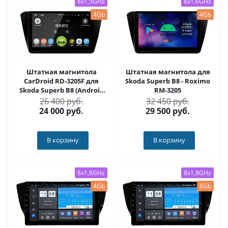
8x1,5GHz
8x1,6GHz
4Gb
4Gb
Штатная магнитола
Штатная магнитола для
CarDroid RD-3205F для
Skoda Superb B8 - Roximo
Skoda Superb B8 (Android
RM-3205
10)
26 400 руб.
32 450 руб.
24 000
руб.
29 500
руб.
В корзину
В корзину
8x1,8GHz
8x1,8GHz
4Gb
6Gb