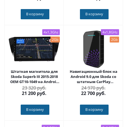
В корзину
В корзину
4x1,3Ghz
4x1,8GHz
2Gb
2Gb
Штатная магнитола для
Навигационный блок на
Skoda Superb III 2015-2018
Android 9.0 для Skoda со
OEM GT10-1049 на Android
штатным CarPlay
10
CARMEDIA AS-CP31
23 320 руб.
24 970 руб.
21 200
руб.
22 700
руб.
В корзину
В корзину