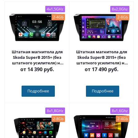
4x1,5GHz
8x2,0Ghz
2-4Gb
2-8Gb
Штатная магнитола для
Штатная магнитола для
Skoda SuperB 2015+ (без
Skoda SuperB 2015+ (без
штатного усилителя) на
штатного усилителя) на
Android 13 - FarCar
Android 13, QLED/2K, 4G -
от
14 390 руб.
от
17 490 руб.
(D/DX3002M)
FarCar S500 Plus (3002M)
Подробнее
Подробнее
8x1,8GHz
8x1,6Ghz
2-8Gb
2-4Gb