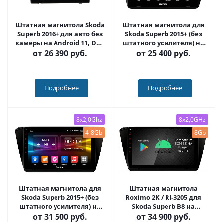
Штатная магнитола Skoda
Штатная магнитола для
Superb 2016+ для авто без
Skoda Superb 2015+ (без
камеры на Android 11, DSP,
штатного усилителя) на
4G, IPS / QLED 2K, Carplay -
Android 10 - Carmedia OL-
от
26 390 руб.
от
25 400 руб.
Cardrox CD-4810
1917-IJ
Подробнее
Подробнее
8x2,0Ghz
8x2,0GHz
4-8Gb
8Gb
Штатная магнитола для
Штатная магнитола
Skoda Superb 2015+ (без
Roximo 2K / RI-3205 для
штатного усилителя) на
Skoda Superb B8 на
Android 12 (14), (QLED/2K) -
Android 12 (8/128Gb)
от
31 500 руб.
от
34 900 руб.