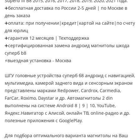
Superb III B8 2015, 2016, 2017, 2018, 2019, 2020, 2021 года.
➕бесплатная доставка по России 2-5 дней | по Москве в
день заказа
➕оплата: при получении|кредит|картой на сайте|по счету
для юрлиц
➕гарантия 12 месяцев | Техподдержка
➕сертифицированная замена андроид магнитолы шкода
суперб b8
⚡выездная установка - Москва
ШГУ головные устройства суперб б8 андроид с навигацией,
мультимедиа, камерой заднего вида и сенсорным экраном
представлены марками Redpower, Cardrox, Carmedia,
FarCar, Roximo, Daystar и др. Автомагнитолы 2 din
выполнены на системе Android 8 | 9 | 10, YouTube,
Яндекс.Навигатор с Алисой, онлайн ТВ, online-радио и др.
полезные приложения с GooglePlay.
Для подбора оптимального варианта магнитолы на Ваш