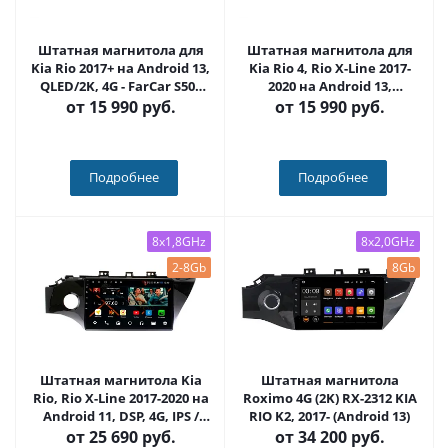
Штатная магнитола для
Штатная магнитола для
Kia Rio 2017+ на Android 13,
Kia Rio 4, Rio X-Line 2017-
QLED/2K, 4G - FarCar S500
2020 на Android 13,
Plus (1160M)
QLED/2K, 4G - FarCar S500
от
15 990 руб.
от
15 990 руб.
Plus (1105M)
Подробнее
Подробнее
8x1,8GHz
8x2,0GHz
2-8Gb
8Gb
Штатная магнитола Kia
Штатная магнитола
Rio, Rio X-Line 2017-2020 на
Roximo 4G (2K) RX-2312 KIA
Android 11, DSP, 4G, IPS /
RIO K2, 2017- (Android 13)
QLED 2K, Carplay - Cardrox
от
25 690 руб.
от
34 200 руб.