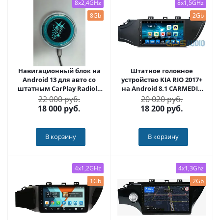
8x2,4GHz
8x1,5GHz
8Gb
2Gb
Навигационный блок на
Штатное головное
Android 13 для авто со
устройство KIA RIO 2017+
штатным CarPlay Radiola
на Android 8.1 CARMEDIA
RDL-Carplay
KR-9047-T8
22 000 руб.
20 020 руб.
18 000
руб.
18 200
руб.
В корзину
В корзину
4x1,2GHz
4x1,3Ghz
1Gb
2Gb