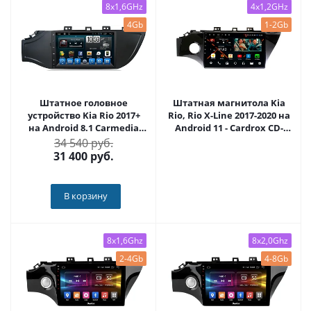
8x1,6GHz
4x1,2GHz
4Gb
1-2Gb
Штатное головное
Штатная магнитола Kia
устройство Kia Rio 2017+
Rio, Rio X-Line 2017-2020 на
на Android 8.1 Carmedia
Android 11 - Cardrox CD-
YR-9106-S9
4082M
34 540 руб.
31 400
руб.
В корзину
8x1,6Ghz
8x2,0Ghz
2-4Gb
4-8Gb