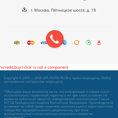
г. Москва, Пятницкое шоссе, д. 18
'vcredit:buy1click' is not a component
Copyright © 2009 — 2026 GPS-AUDIO.RU Все права защищены. Любое
копирование материалов запрещено.
“Обращаем ваше внимание на то, что информация о товаре носит
исключительно справочный характер и ни при каких условиях не
является публичной офертой, определяемой положениями Статьи
437 (2) Гражданского кодекса Российской Федерации. Производитель
оставляет за собой право изменять комплектацию и характеристики
товара без предварительного уведомления, при этом
функциональные и качественные показатели товара не
ухудшаются.”