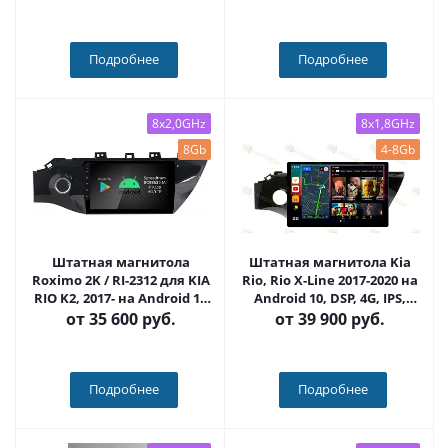
CD-4082
Подробнее
Подробнее
8x2,0GHz
8x1,8GHz
8Gb
4-8Gb
Штатная магнитола
Штатная магнитола Kia
Roximo 2K / RI-2312 для KIA
Rio, Rio X-Line 2017-2020 на
RIO K2, 2017- на Android 12
Android 10, DSP, 4G, IPS,
(8/128Gb)
Carplay - Cardrox CD-4082-
от
35 600 руб.
от
39 900 руб.
13 (11-13 дюймов)
Подробнее
Подробнее