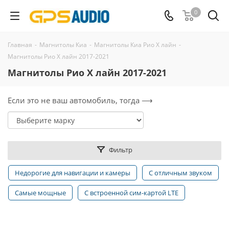
0
Главная
-
Магнитолы Киа
-
Магнитолы Киа Рио Х лайн
-
Магнитолы Рио Х лайн 2017-2021
Магнитолы Рио Х лайн 2017-2021
Если это не ваш автомобиль, тогда ⟶
Фильтр
Недорогие для навигации и камеры
С отличным звуком
Самые мощные
С встроенной сим-картой LTE