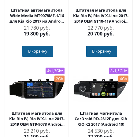
Штатная автомагнитола
Штатная магнитола для
Wide Media MT9078MF-1/16
Kia Rio IV, Rio IV X-Line 2017-
для Kia Rio 2017 на Android
2019 OEM GT10-419 Android
6.1
10 (с кнопкой)
21 780 руб.
22 770 руб.
19 800
руб.
20 700
руб.
В корзину
В корзину
4x1,3Ghz
8x1,5GHz
2Gb
4Gb
Штатная магнитола для
Штатная магнитола
Kia Rio IV, Rio IV X-Line 2017-
CarDroid RD-2312F для KIA
2019 OEM GT9-9078 Android
RIO K2 2017 (Android 10)
10
23 210 руб.
24 530 руб.
21 100
руб.
22 300
руб.