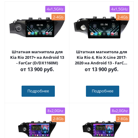
4x1,5GHz
4x1,5GHz
2-4Gb
2-4Gb
Штатная магнитола для
Штатная магнитола для
Kia Rio 2017+ на Android 13
Kia Rio 4, Rio X-Line 2017-
- FarCar (D/DX1160M)
2020 на Android 13 - FarCar
(D/DX1105M)
от
13 900 руб.
от
13 900 руб.
Подробнее
Подробнее
8x2,0Ghz
8x2,0Ghz
2-8Gb
2-8Gb