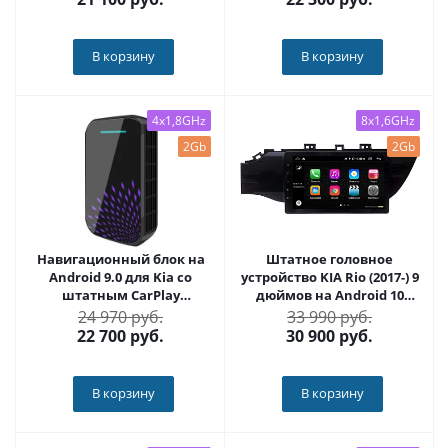
В корзину
В корзину
4x1,8GHz
8x1,6GHz
2Gb
2Gb
Навигационный блок на
Штатное головное
Android 9.0 для Kia со
устройство KIA Rio (2017-) 9
штатным CarPlay
дюймов на Android 10
CARMEDIA AS-CP31
NaviPilot NPD10L-WTG-
24 970 руб.
33 990 руб.
K1160-09
22 700
руб.
30 900
руб.
В корзину
В корзину