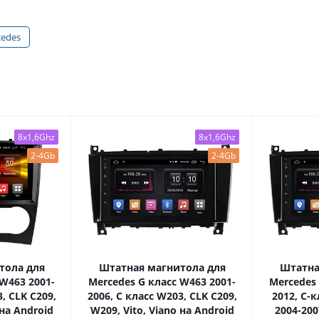
cedes
8x1,6Ghz
8x1,6Ghz
2-4Gb
2-4Gb
тола для
Штатная магнитола для
Штатна
 W463 2001-
Mercedes G класс W463 2001-
Mercedes 
, CLK C209,
2006, C класс W203, CLK C209,
2012, C-
 на Android
W209, Vito, Viano на Android
2004-200