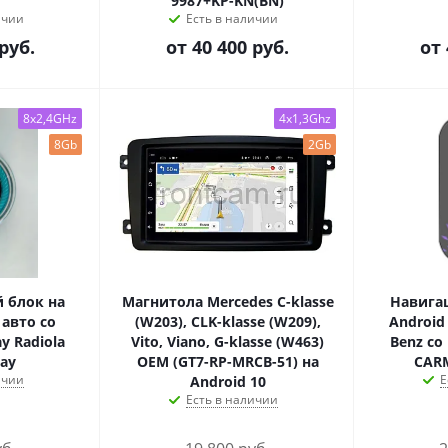
9987+KP-KN(BN)
ичии
Есть в наличии
руб.
от
40 400 руб.
от
8x2,4GHz
4x1,3Ghz
8Gb
2Gb
 блок на
Магнитола Mercedes C-klasse
Навига
 авто со
(W203), CLK-klasse (W209),
Android
y Radiola
Vito, Viano, G-klasse (W463)
Benz со
lay
OEM (GT7-RP-MRCB-51) на
CARM
ичии
Е
Android 10
Есть в наличии