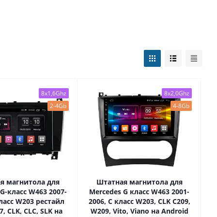
8x1,6Ghz
8x2,0Ghz
2-4Gb
4-8Gb
я магнитола для
Штатная магнитола для
G-класс W463 2007-
Mercedes G класс W463 2001-
класс W203 рестайл
2006, C класс W203, CLK C209,
7, CLK, CLC, SLK на
W209, Vito, Viano на Android