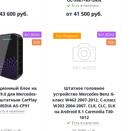
OL-9987+KP-DKN
Есть в наличии
43 600 руб.
от
41 500 руб.
4x1,8GHz
8x1,6GHz
РАСПРОДАЖА!
2Gb
2Gb
ционный блок на
Штатное головное
 9.0 для Mercedes-
устройство Mercedes-Benz G-
 штатным CarPlay
класс W463 2007-2012, C-класс
EDIA AS-CP91
W203 2004-2007, CLK, CLC, SLK
сть в наличии
на Android 8.1 Carmedia T30-
1012
Есть в наличии