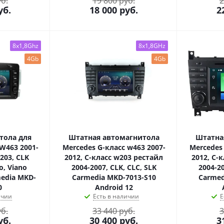
уб.
19 800 руб.
2
уб.
18 000
руб.
2
8x1,8Ghz
8x1,8GHz
4Gb
4Gb
тола для
Штатная автомагнитола
Штатна
 W463 2001-
Mercedes G-класс w463 2007-
Mercedes 
203, CLK
2012, C-класс w203 рестайл
2012, C-
o, Viano
2004-2007, CLK, CLC, SLK
2004-20
media MKD-
Carmedia MKD-7013-S10
Carmed
0
Android 12
ичии
Есть в наличии
Е
уб.
33 440 руб.
3
уб.
30 400
руб.
3