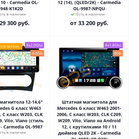
 10 - Carmedia OL-
12 (14), (QLED/2K) - Carmedia
8948-K1K2D
OL-9987-NPQU
сть в наличии
Есть в наличии
29 300 руб.
от
33 200 руб.
8x2,0Ghz
8x1,8Ghz
ТОВ ЭКРАНА
4-8Gb
8Gb
магнитола 12-14,6"
Штатная магнитола для
edes G класс W463
Mercedes G класс W463 2001-
, C класс W203, CLK
2006, C класс W203, CLK C209,
, Vito, Viano (стиль
W209, Vito, Viano на Android
- Carmedia OL-9987
12, с крутилками 10 / 11
сть в наличии
дюймов QLED 2K - Carmedia