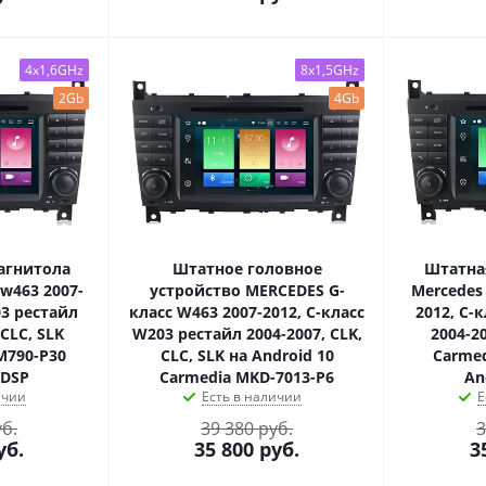
4x1,6GHz
8x1,5GHz
2Gb
4Gb
агнитола
Штатное головное
Штатна
 w463 2007-
устройство MERCEDES G-
Mercedes 
03 рестайл
класс W463 2007-2012, C-класс
2012, C-
 CLC, SLK
W203 рестайл 2004-2007, CLK,
2004-20
M790-P30
CLC, SLK на Android 10
Carme
 DSP
Carmedia MKD-7013-P6
An
ичии
Есть в наличии
Е
уб.
39 380 руб.
3
уб.
35 800
руб.
3