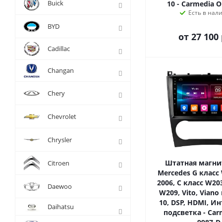
Buick
10 - Carmedia O
Есть в нал
BYD
от
27 100 
Cadillac
Changan
Chery
Chevrolet
Chrysler
Штатная магни
Citroen
Mercedes G класс
2006, C класс W203
Daewoo
W209, Vito, Viano
10, DSP, HDMI, И
Daihatsu
подсветка - Car