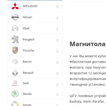
Mitsubishi
Nissan
Opel
Peugeot
Магнитола 
Porsche
У нас Вы можете купи
Ravon
➕бесплатная доставка
➕оплата: при получе
Renault
➕гарантия 12 месяце
➕сертифицированная 
Seat
⚡выездная установка 
Skoda
ШГУ головные устрой
Radiola, Vomi, Parafa
Smart