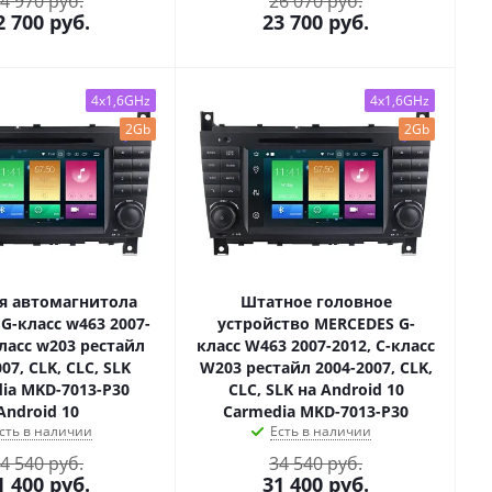
4 970 руб.
26 070 руб.
2 700
руб.
23 700
руб.
4x1,6GHz
4x1,6GHz
2Gb
2Gb
я автомагнитола
Штатное головное
G-класс w463 2007-
устройство MERCEDES G-
класс w203 рестайл
класс W463 2007-2012, C-класс
07, CLK, CLC, SLK
W203 рестайл 2004-2007, CLK,
ia MKD-7013-P30
CLC, SLK на Android 10
Android 10
Carmedia MKD-7013-P30
сть в наличии
Есть в наличии
4 540 руб.
34 540 руб.
1 400
руб.
31 400
руб.