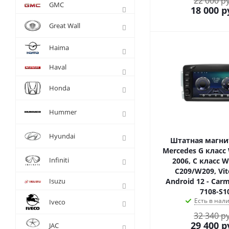
22 000 р
GMC
18 000
р
Great Wall
Haima
Haval
Honda
Hummer
Hyundai
Штатная магни
Mercedes G класс
Infiniti
2006, C класс W
C209/W209, Vit
Isuzu
Android 12 - Car
7108-S1
Есть в нал
Iveco
32 340 р
29 400
р
JAC