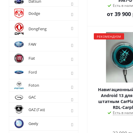
9987-D
Datsun
Есть в нал
от
39 900 
Dodge
DongFeng
РЕКОМЕНДУЕМ
FAW
Fiat
Ford
Foton
Навигационный
Android 13 для
GAC
штатным CarPla
RDL-Carp
GAZ (Газ)
Есть в нал
Geely