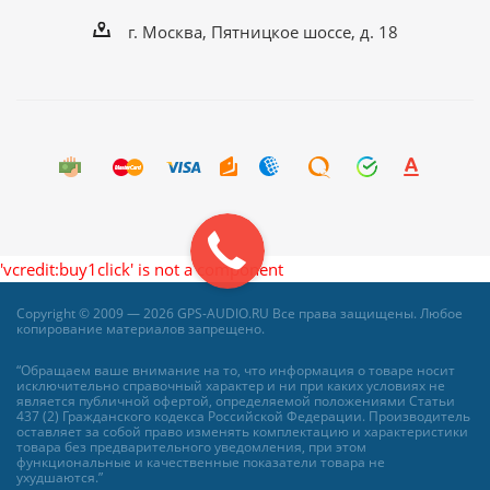
г. Москва, Пятницкое шоссе, д. 18
'vcredit:buy1click' is not a component
Copyright © 2009 — 2026 GPS-AUDIO.RU Все права защищены. Любое
копирование материалов запрещено.
“Обращаем ваше внимание на то, что информация о товаре носит
исключительно справочный характер и ни при каких условиях не
является публичной офертой, определяемой положениями Статьи
437 (2) Гражданского кодекса Российской Федерации. Производитель
оставляет за собой право изменять комплектацию и характеристики
товара без предварительного уведомления, при этом
функциональные и качественные показатели товара не
ухудшаются.”