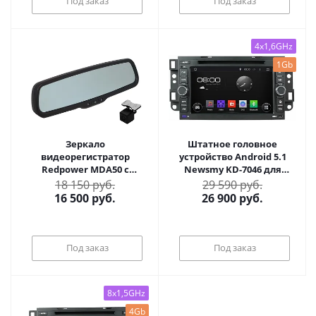
Под заказ
Под заказ
4x1,6GHz
1Gb
Зеркало
Штатное головное
видеорегистратор
устройство Android 5.1
Redpower MDA50 с
Newsmy KD-7046 для
автозатемнением
CHEVROLET Aveo Epica
18 150 руб.
29 590 руб.
Captiva
16 500
руб.
26 900
руб.
Под заказ
Под заказ
8x1,5GHz
4Gb