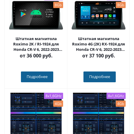
8Gb
8Gb
Штатная магнитола
Штатная магнитола
Roximo 2K / RI-1924 для
Roximo 4G (2K) RX-1924 для
Honda CR-V 6, 2022-2023
Honda CR-V 6, 2022-2023
(Android 12)
(Android 13)
от
36 000 руб.
от
37 100 руб.
Подробнее
Подробнее
8x1,6GHz
8x1,6GHz
4Gb
4Gb