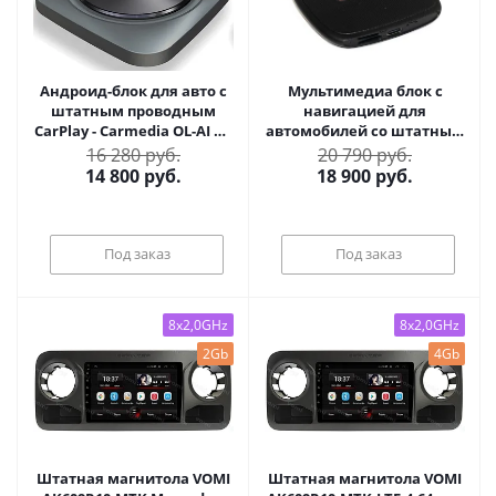
Андроид-блок для авто с
Мультимедиа блок с
штатным проводным
навигацией для
CarPlay - Carmedia OL-AI на
автомобилей со штатным
Android 10-11, проц.
USB CarPlay - Redpower
16 280 руб.
20 790 руб.
Snapdragon, 2/16, 3/32, 4/64,
RPAIPRO Android 13,
14 800
руб.
18 900
руб.
4G-SIM, подключение по
Snapdragon, 6/128Гб, 4G
USB
SIM-слот
Под заказ
Под заказ
8x2,0GHz
8x2,0GHz
2Gb
4Gb
Штатная магнитола VOMI
Штатная магнитола VOMI