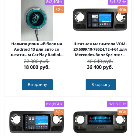
8x2,4GHz
8x1,8GHz
8Gb
4Gb
Навигационный блок на
Штатная магнитола VOMI
Android 13 для авто со
ZX609R10-7862-LTE-4-64 для
штатным CarPlay Radiola
Mercedes-Benz Sprinter 3
RDL-Carplay
2018+ VS30 на Android 10
22 000 руб.
40 040 руб.
18 000
руб.
36 400
руб.
В корзину
В корзину
8x1,8GHz
8x1.6 GHz
6Gb
8Gb