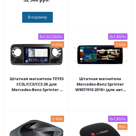
В корзину
8x1,6/2,0GHz
8x1,8GHz
4-6Gb
3-6Gb
Штатная магнитола TEYES
Штатная магнитола
CC3L/CC3/CC3 2K для
Mercedes-Benz Sprinter
Mercedes-Benz Sprinter 3
W907/910 2018+ (для авто
2018+ VS30 на Android 10
без экрана) на Android 10,
TEYES-CC3-609R10
DSP, 4G, IPS, Carplay -
Cardrox CD-4835-12 (12
дюймов)
2-4Gb
8x1,8GHz
8Gb