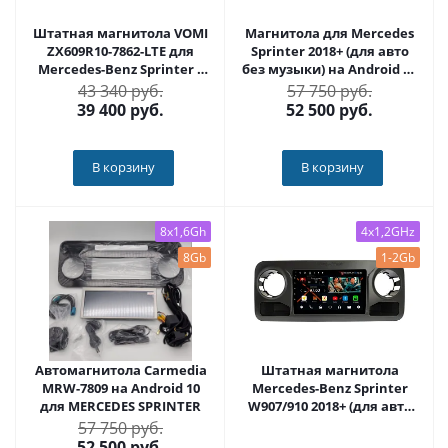
Штатная магнитола VOMI
Магнитола для Mercedes
ZX609R10-7862-LTE для
Sprinter 2018+ (для авто
Mercedes-Benz Sprinter 3
без музыки) на Android 10
2018+ VS30 на Android 10
- Carmedia MRW-7820
43 340 руб.
57 750 руб.
39 400
руб.
52 500
руб.
В корзину
В корзину
8x1,6Gh
4x1,2GHz
8Gb
1-2Gb
Автомагнитола Carmedia
Штатная магнитола
MRW-7809 на Android 10
Mercedes-Benz Sprinter
для MERCEDES SPRINTER
W907/910 2018+ (для авто
без экрана) на Android 11 -
57 750 руб.
Cardrox CD-4835M
52 500
руб.