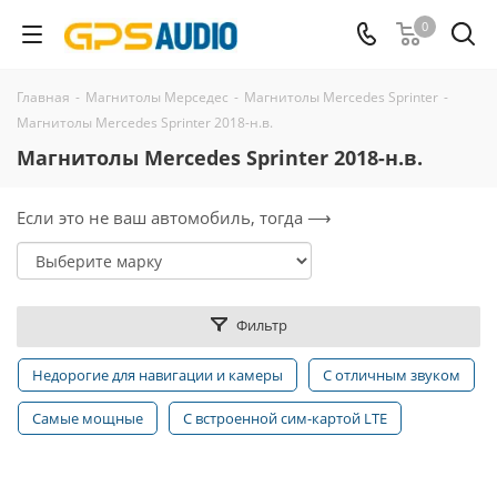
0
Главная
-
Магнитолы Мерседес
-
Магнитолы Mercedes Sprinter
-
Магнитолы Mercedes Sprinter 2018-н.в.
Магнитолы Mercedes Sprinter 2018-н.в.
Если это не ваш автомобиль, тогда ⟶
Фильтр
Недорогие для навигации и камеры
С отличным звуком
Самые мощные
С встроенной сим-картой LTE