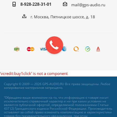
8-928-228-31-01
mail@gps-audio.ru
г. Москва, Пятницкое шоссе, д. 18
'vcredit:buy1click' is not a component
Copyright © 2009 — 2026 GPS-AUDIO.RU Все права защищены. Любое
копирование материалов запрещено.
“Обращаем ваше внимание на то, что информация о товаре носит
исключительно справочный характер и ни при каких условиях не
является публичной офертой, определяемой положениями Статьи
437 (2) Гражданского кодекса Российской Федерации. Производитель
оставляет за собой право изменять комплектацию и характеристики
товара без предварительного уведомления, при этом