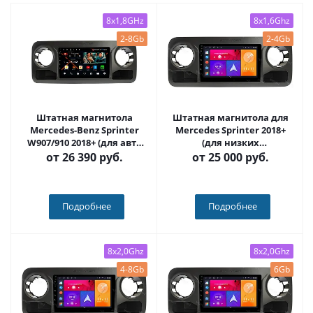
8x1,8GHz
8x1,6Ghz
2-8Gb
2-4Gb
Штатная магнитола
Штатная магнитола для
Mercedes-Benz Sprinter
Mercedes Sprinter 2018+
W907/910 2018+ (для авто
(для низких
без экрана) на Android 11,
комплектаций) на Android
от
26 390 руб.
от
25 000 руб.
DSP, 4G, IPS / QLED 2K,
10 - Carmedia SF-1021-IJ
Carplay - Cardrox CD-4835
Подробнее
Подробнее
8x2,0Ghz
8x2,0Ghz
4-8Gb
6Gb