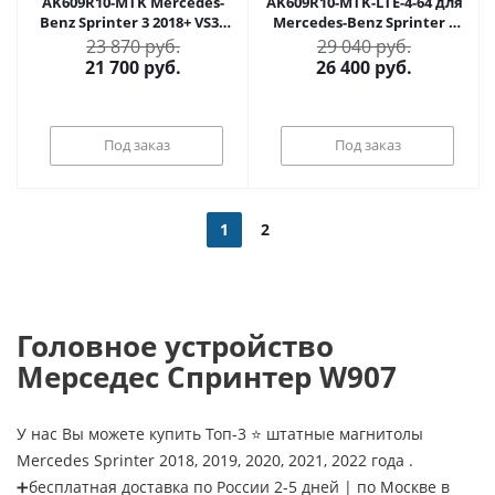
AK609R10-MTK Mercedes-
AK609R10-MTK-LTE-4-64 для
Benz Sprinter 3 2018+ VS30
Mercedes-Benz Sprinter 3
на Android 10
2018+ VS30 на Android 10
23 870 руб.
29 040 руб.
21 700
руб.
26 400
руб.
Под заказ
Под заказ
1
2
Головное устройство
Мерседес Спринтер W907
У нас Вы можете купить Топ-3 ⭐ штатные магнитолы
Mercedes Sprinter 2018, 2019, 2020, 2021, 2022 года .
➕бесплатная доставка по России 2-5 дней | по Москве в