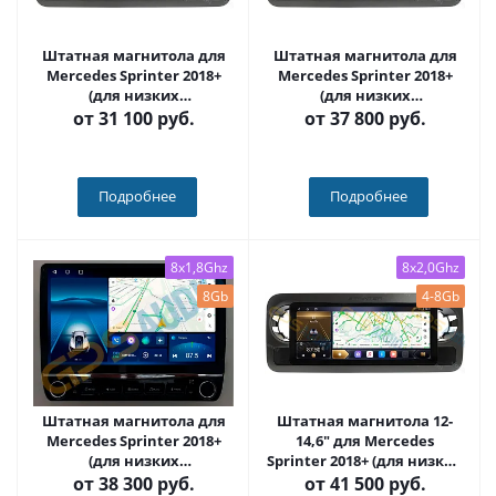
Штатная магнитола для
Штатная магнитола для
Mercedes Sprinter 2018+
Mercedes Sprinter 2018+
(для низких
(для низких
комплектаций) на Android
комплектаций) на Android
от
31 100 руб.
от
37 800 руб.
12 (14), (QLED/2K) -
10, DSP, HDMI,
Carmedia SF-1021-NPQU
Интерьерная подсветка -
Carmedia SF-1021-D
Подробнее
Подробнее
8x1,8Ghz
8x2,0Ghz
8Gb
4-8Gb
Штатная магнитола для
Штатная магнитола 12-
Mercedes Sprinter 2018+
14,6" для Mercedes
(для низких
Sprinter 2018+ (для низких
комплектаций) на Android
комплектаций) (стиль LUX
от
38 300 руб.
от
41 500 руб.