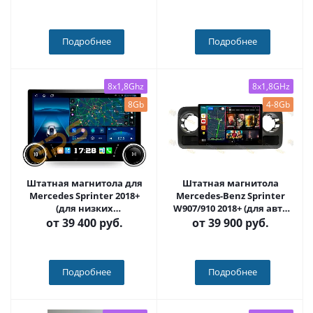
12, с кнопками (серые или
ONE) - Carmedia SF-1021
черные) QLED - Carmedia
SF-1021+KP-KN(BN)
Подробнее
Подробнее
8x1,8Ghz
8x1,8GHz
8Gb
4-8Gb
Штатная магнитола для
Штатная магнитола
Mercedes Sprinter 2018+
Mercedes-Benz Sprinter
(для низких
W907/910 2018+ (для авто
комплектаций) на Android
без экрана) на Android 10,
от
39 400 руб.
от
39 900 руб.
12, с крутилками 10 / 11
DSP, 4G, IPS, Carplay -
дюймов QLED 2K -
Cardrox CD-4835-13 (11-13
Carmedia SF-1021+KP-DKN
дюймов)
Подробнее
Подробнее