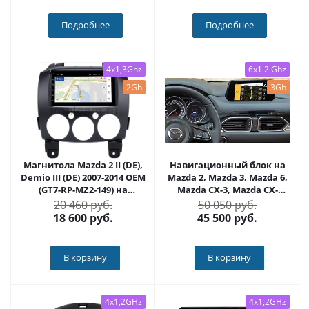
Подробнее
Подробнее
4x1,3Ghz
6x1.2 Ghz
2Gb
3Gb
Магнитола Mazda 2 II (DE),
Навигационный блок на
Demio III (DE) 2007-2014 OEM
Mazda 2, Mazda 3, Mazda 6,
(GT7-RP-MZ2-149) на
Mazda CX-3, Mazda CX-
Android 10
4,Mazda CX-5, Mazda CX-8,
20 460 руб.
50 050 руб.
Mazda CX-9 2014+ (Mazda
18 600
руб.
45 500
руб.
Connect) на Android 9.0 -
Carmedia LT-MZD-655
В корзину
В корзину
4x1,2GHz
4x1,2GHz