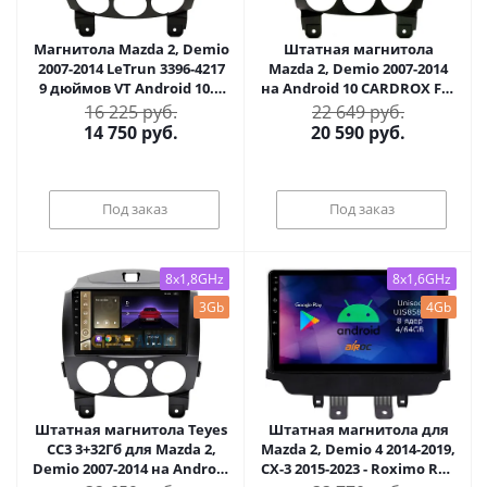
Магнитола Mazda 2, Demio
Штатная магнитола
2007-2014 LeTrun 3396-4217
Mazda 2, Demio 2007-2014
9 дюймов VT Android 10.x
на Android 10 CARDROX FD-
MTK-L 2+16 Gb ASP
4086
16 225 руб.
22 649 руб.
14 750
руб.
20 590
руб.
Под заказ
Под заказ
8x1,8GHz
8x1,6GHz
3Gb
4Gb
Штатная магнитола Teyes
Штатная магнитола для
CC3 3+32Гб для Mazda 2,
Mazda 2, Demio 4 2014-2019,
Demio 2007-2014 на Android
CX-3 2015-2023 - Roximo RM-