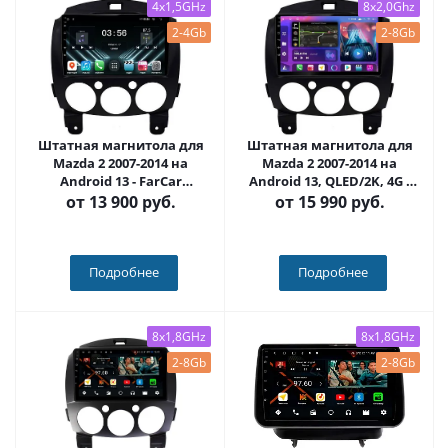
4x1,5GHz
8x2,0Ghz
2-4Gb
2-8Gb
Штатная магнитола для
Штатная магнитола для
Mazda 2 2007-2014 на
Mazda 2 2007-2014 на
Android 13 - FarCar
Android 13, QLED/2K, 4G -
(D/DX1200M)
FarCar S500 Plus (1200M)
от
13 900 руб.
от
15 990 руб.
Подробнее
Подробнее
8x1,8GHz
8x1,8GHz
2-8Gb
2-8Gb