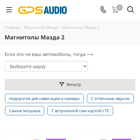
0
Главная
-
Магнитолы Мазда
-
Магнитолы Мазда 2
Магнитолы Мазда 2
Если это не ваш автомобиль, тогда ⟶
Фильтр
Недорогие для навигации и камеры
С отличным звуком
Самые мощные
С встроенной сим-картой LTE