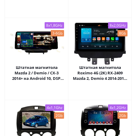
Carplay - Cardrox CD-4086-
CX-3 2015-2023 на Android
12 (12 дюймов)
12 (8/128Gb)
8x1,8GHz
8x2,0GHz
3-6Gb
8Gb
Штатная магнитола
Штатная магнитола
Mazda 2 / Demio / CX-3
Roximo 4G (2K) RX-2409
2014+ на Android 10, DSP,
Mazda 2, Demio 4 2014-2019,
4G, IPS, Carplay - Cardrox
CX-3 2015-2023 (Android 13)
CD-4497-12 (12 дюймов)
4x1,1Ghz
4x1,2GHz
2Gb
2Gb