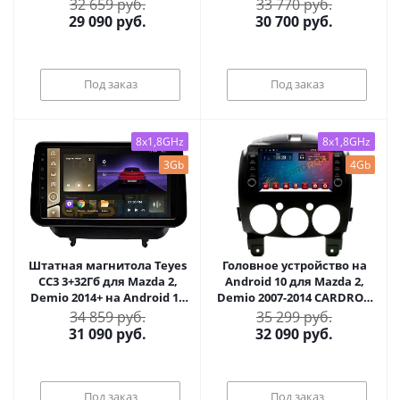
10 (3/32Гб)
2409
32 659 руб.
33 770 руб.
29 090
руб.
30 700
руб.
Под заказ
Под заказ
8x1,8GHz
8x1,8GHz
3Gb
4Gb
Штатная магнитола Teyes
Головное устройство на
CC3 3+32Гб для Mazda 2,
Android 10 для Mazda 2,
Demio 2014+ на Android 10
Demio 2007-2014 CARDROX
(3/32Гб)
FD-4086-TS10-4-64 с
34 859 руб.
35 299 руб.
кнопками и DSP
31 090
руб.
32 090
руб.
процессором
Под заказ
Под заказ