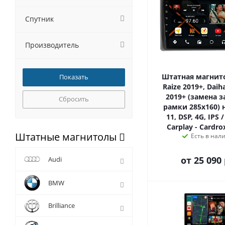
Спутник
Производитель
Штатная магнито
Raize 2019+, Daih
2019+ (замена 
Сбросить
рамки 285х160) 
11, DSP, 4G, IPS 
Carplay - Cardro
Штатные магнитолы
Есть в нал
от
25 090 
Audi
BMW
Brilliance