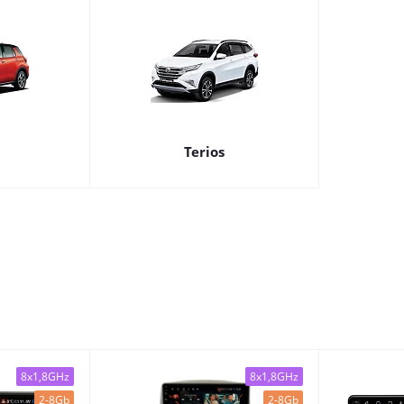
Terios
8x1,8GHz
8x1,8GHz
2-8Gb
2-8Gb