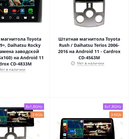
 магнитола Toyota
Штатная магнитола Toyota
19+, Daihatsu Rocky
Rush / Daihatsu Terios 2006-
замена заводской
2016 на Android 11 - Cardrox
х160) на Android 11
CD-4563M
Нет в наличии
rdrox CD-4833M
Нет в наличии
8x1,8GHz
8x1,8GHz
3-6Gb
3-6Gb