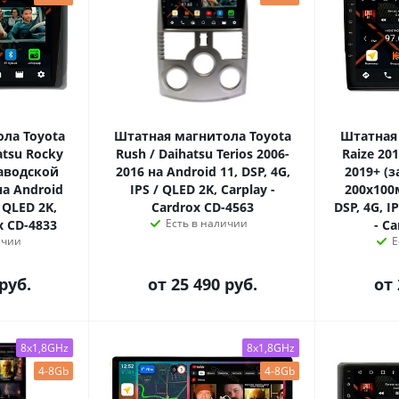
ла Toyota
Штатная магнитола Toyota
Штатная
atsu Rocky
Rush / Daihatsu Terios 2006-
Raize 20
заводской
2016 на Android 11, DSP, 4G,
2019+ (
на Android
IPS / QLED 2K, Carplay -
200x100м
/ QLED 2K,
Cardrox CD-4563
DSP, 4G, I
Есть в наличии
x CD-4833
- C
ичии
Е
руб.
от
25 490 руб.
от
8x1,8GHz
8x1,8GHz
4-8Gb
4-8Gb