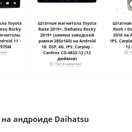
ла Toyota
Штатная магнитола Toyota
Штатная
atsu Rocky
Raize 2019+, Daihatsu Rocky
Rush / Da
магнитолы
2019+ (замена заводской
2016 на A
droid 11 -
рамки 285х160) на Android
IPS, Carpl
4975M
10, DSP, 4G, IPS, Carplay -
12
ичии
Cardrox CD-4833-12 (12
дюймов)
Нет в наличии
на андроиде Daihatsu