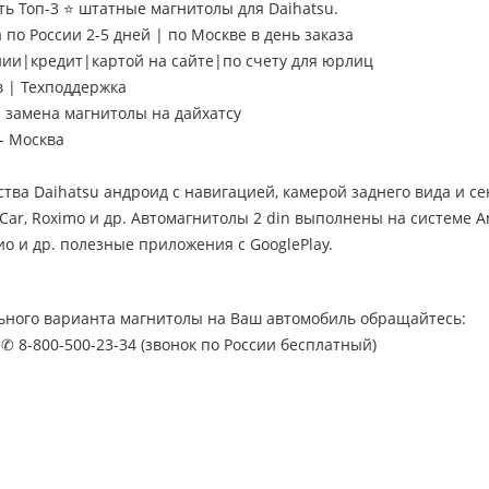
ть Топ-3 ⭐ штатные магнитолы для Daihatsu.
 по России 2-5 дней | по Москве в день заказа
нии|кредит|картой на сайте|по счету для юрлиц
в | Техподдержка
замена магнитолы на дайхатсу
- Москва
тва Daihatsu андроид с навигацией, камерой заднего вида и 
rCar, Roximo и др. Автомагнитолы 2 din выполнены на системе An
ио и др. полезные приложения с GooglePlay.
ьного варианта магнитолы на Ваш автомобиль обращайтесь:
 ✆ 8-800-500-23-34 (звонок по России бесплатный)