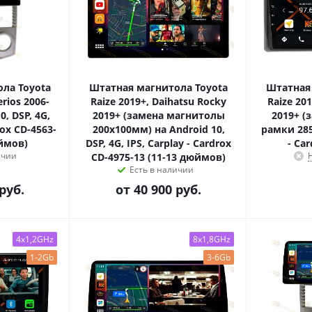
ла Toyota
Штатная магнитола Toyota
Штатная
erios 2006-
Raize 2019+, Daihatsu Rocky
Raize 20
0, DSP, 4G,
2019+ (замена магнитолы
2019+ (
rox CD-4563-
200x100мм) на Android 10,
рамки 285
юймов)
DSP, 4G, IPS, Carplay - Cardrox
- Ca
ичии
CD-4975-13 (11-13 дюймов)
Есть в наличии
руб.
от
40 900 руб.
4x1,2GHz
8x1,8GHz
1-2Gb
3-6Gb