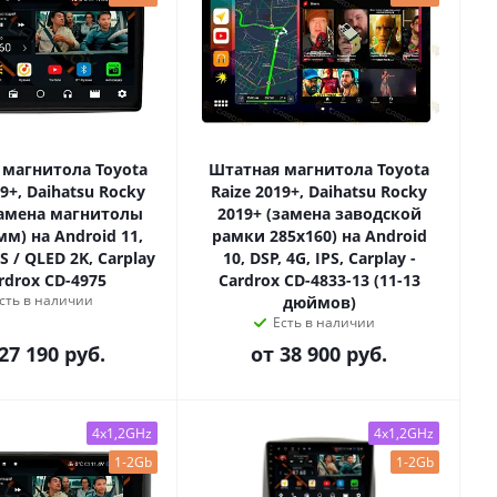
 магнитола Toyota
Штатная магнитола Toyota
19+, Daihatsu Rocky
Raize 2019+, Daihatsu Rocky
замена магнитолы
2019+ (замена заводской
м) на Android 11,
рамки 285х160) на Android
PS / QLED 2K, Carplay
10, DSP, 4G, IPS, Carplay -
ardrox CD-4975
Cardrox CD-4833-13 (11-13
сть в наличии
дюймов)
Есть в наличии
27 190 руб.
от
38 900 руб.
4x1,2GHz
4x1,2GHz
1-2Gb
1-2Gb