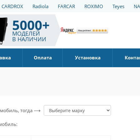
CARDROX
Radiola
FARCAR
ROXIMO
Teyes
NA
5000+
МОДЕЛЕЙ
В НАЛИЧИИ
авка
Оплата
Установка
Конта
томобиль, тогда ⟶
мобиль: