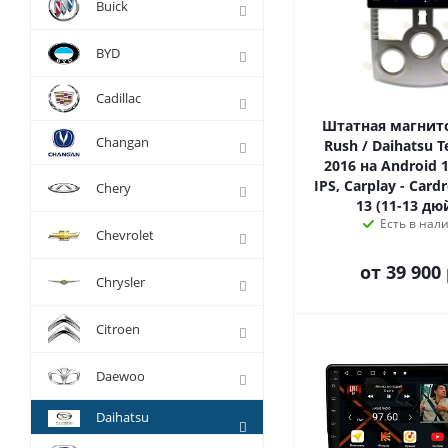
Buick
BYD
Cadillac
Штатная магнито
Changan
Rush / Daihatsu T
2016 на Android 1
IPS, Carplay - Card
Chery
13 (11-13 д
Есть в нал
Chevrolet
от
39 900 
Chrysler
Citroen
Daewoo
Daihatsu