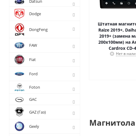
Datsun
Dodge
Штатная магнито
DongFeng
Raize 2019+, Daih
2019+ (замена 
200x100мм) на An
FAW
Cardrox CD-
Нет в нал
Fiat
Ford
Foton
GAC
GAZ (Газ)
Магнитола 
Geely