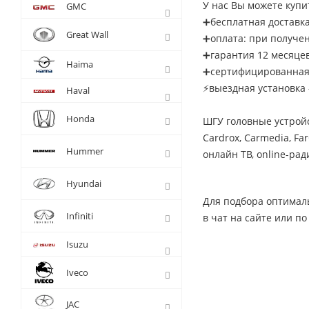
У нас Вы можете купи
GMC
➕бесплатная доставка
Great Wall
➕оплата: при получе
➕гарантия 12 месяце
Haima
➕сертифицированная 
⚡выездная установка 
Haval
Honda
ШГУ головные устройс
Cardrox, Carmedia, Fa
Hummer
онлайн ТВ, online-рад
Hyundai
Для подбора оптимал
Infiniti
в чат на сайте или по
Isuzu
Iveco
JAC