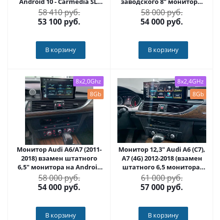
Android 10 - Carmedia SL-
заводского 8" монитора)
A903-6128
на Android 11 - Radiola RDL-
58 410 руб.
58 000 руб.
1602
53 100
руб.
54 000
руб.
В корзину
В корзину
8x2,0Ghz
8x2,4GHz
8Gb
8Gb
Монитор Audi A6/A7 (2011-
Монитор 12,3" Audi A6 (С7),
2018) взамен штатного
A7 (4G) 2012-2018 (взамен
6,5" монитора на Android
штатного 6,5 монитора)
14 - Radiola RDL-830114
на Android 13 - Radiola RDL-
58 000 руб.
61 000 руб.
8506
54 000
руб.
57 000
руб.
В корзину
В корзину