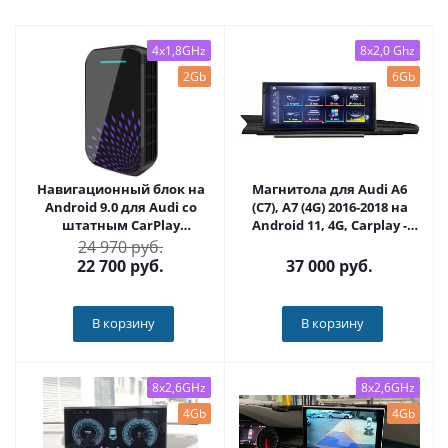
4x1,8GHz
8x2,0 Ghz
2Gb
6Gb
Навигационный блок на
Магнитола для Audi A6
Android 9.0 для Audi со
(C7), A7 (4G) 2016-2018 на
штатным CarPlay
Android 11, 4G, Carplay -
CARMEDIA AS-CP91
Parafar PF1236F
24 970 руб.
22 700
руб.
37 000
руб.
В корзину
В корзину
8x2,6GHz
8x2,6GHz
4Gb
4Gb