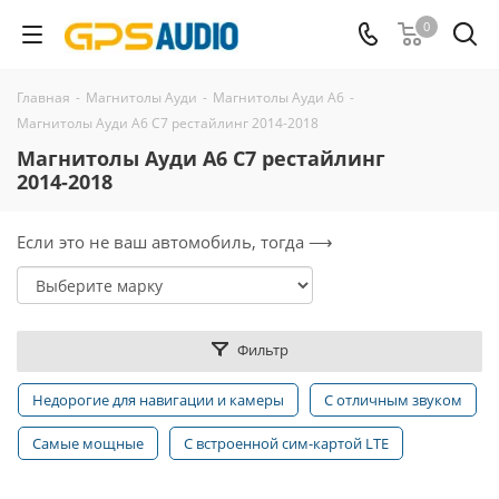
0
Главная
-
Магнитолы Ауди
-
Магнитолы Ауди А6
-
Магнитолы Ауди A6 C7 рестайлинг 2014-2018
Магнитолы Ауди A6 C7 рестайлинг
2014-2018
Если это не ваш автомобиль, тогда ⟶
Фильтр
Недорогие для навигации и камеры
С отличным звуком
Самые мощные
С встроенной сим-картой LTE