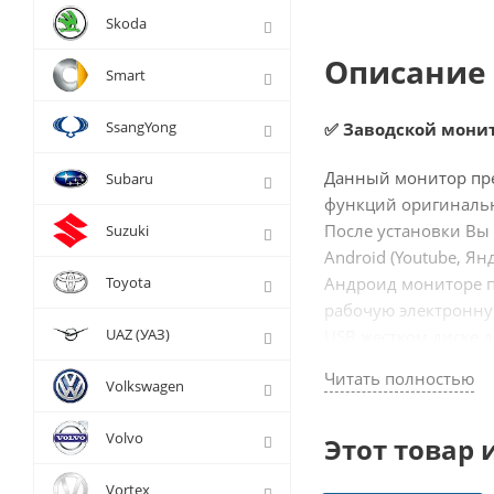
Skoda
Описание 
Smart
SsangYong
✅ Заводской монит
Данный монитор пре
Subaru
функций оригиналь
После установки Вы
Suzuki
Android (Youtube, Я
Toyota
Андроид мониторе по
рабочую электронну
UAZ (УАЗ)
USB жестком диске д
Читать полностью
Подключение происх
Volkswagen
и экрана, переход в
Штатные функции ор
Volvo
Этот товар 
Компания Radiola мн
Vortex