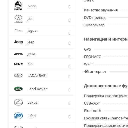
Iveco
Качество звучания
DVD привод
JAC
Эквалайзер
Jaguar
Навигация и интерн
Jeep
GPS
Jetta
ГЛОНАСС
Kia
Wi-Fi
4G-интернет
LADA (ВАЗ)
Дополнительные ф
Land Rover
Поддержка кнопок руля
Lexus
USB-слот
Bluetooth
Lifan
Громкая связь (hands-fre
Поддерживаемые носит