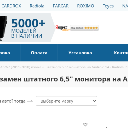
CARDROX
Radiola
FARCAR
ROXIMO
Teyes
NA
5000+
МОДЕЛЕЙ
В НАЛИЧИИ
авка
Оплата
Установка
Конта
A6/A7 (2011-2018) взамен штатного 6,5" монитора на Android 14 - Radiola 
замен штатного 6,5" монитора на An
ш авто? тогда ⟶