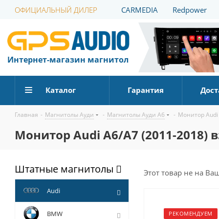
ОФИЦИАЛЬНЫЙ ДИЛЕР
CARMEDIA
Redpower
Интернет-магазин магнитол
Каталог
Гарантия
Дост
Главная
-
Магнитолы Ауди
-
Магнитолы Ауди А6
-
Монитор Audi 
Монитор Audi A6/A7 (2011-2018) в
Штатные магнитолы
Этот товар не на Ва
Audi
BMW
РЕКОМЕНДУЕМ