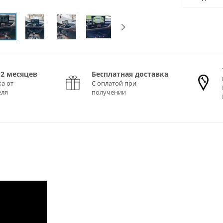
12 месяцев
Бесплатная доставка
а от
С оплатой при
еля
получении