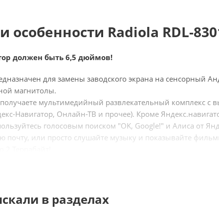
и особенности Radiola RDL-830
ор должен быть 6,5 дюймов!
дназначен для замены заводского экрана на сенсорный А
ной магнитолы.
 получаете мультимедийный развлекательный комплекс с в
ндекс-Навигатор, Онлайн-ТВ и прочее). Кроме Яндекс.навиг
льзуйтесь голосовым поиском "OK, Google!" и Алиса от Янде
ю почту, или просто слушайте музыку и показывайте фильм
о 2 Террабайт!
одит к штатным разъемам автомобиля (Pin to Pin). Управл
 Android - с помощью кнопки.
игинальной системы автомобиля сохраняются.
искали в разделах
ого лет занимается производством и доработкой навигацио