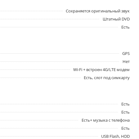
Сохраняется оригинальный звук
Штатный DVD
Есть
GPS
Нет
Wi-Fi + встроен 4G/LTE модем
Есть, слот под симкарту
Есть
Есть
Есть+ музыка с телефона
Есть
USB Flash, HDD