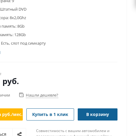
крана:
9
Штатный DVD
сора:
8x2,0Ghz
 память:
8Gb
память:
128Gb
Есть, слот под симкарту
.
0
руб.
личии
Нашли дешевле?
а
руб./мес.
Купить в 1 клик
В корзину
Совместимость с вашим автомобилем и
ься