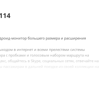
114
ндроид-монитор большего размера и расширения
ыходом в интернет и всеми прелестями системы
атора с пробками и голосовым набором маршрута на
кс, общайтесь в Skype, социальных сетях, отвечайте на
ы пассажирам в дальней поездке из своей коллекции на
ение системой происходит при помощи штатных кнопок
нных блоков, мониторов и магнитол на Android для