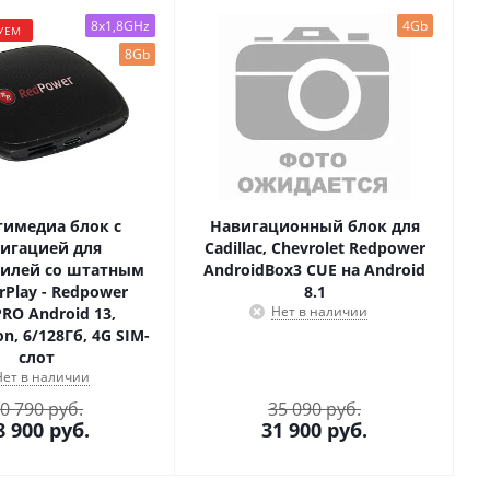
8x1,8GHz
4Gb
УЕМ
8Gb
имедиа блок с
Навигационный блок для
игацией для
Cadillac, Chevrolet Redpower
илей со штатным
AndroidBox3 CUE на Android
rPlay - Redpower
8.1
Нет в наличии
RO Android 13,
n, 6/128Гб, 4G SIM-
слот
Нет в наличии
0 790 руб.
35 090 руб.
8 900
руб.
31 900
руб.