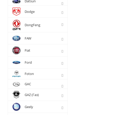
Datsun
Dodge
DongFeng
FAW
Fiat
Ford
Foton
GAC
GAZ (Газ)
Geely