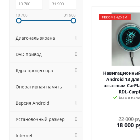
10 700
31 900
РЕКОМЕНДУЕМ
Диагональ экрана
DVD привод
Ядра процессора
Навигационный
Android 13 для
штатным CarPla
Оперативная память
RDL-Carp
Есть в нал
Версия Android
22 000 р
Установочный размер
18 000
р
Internet