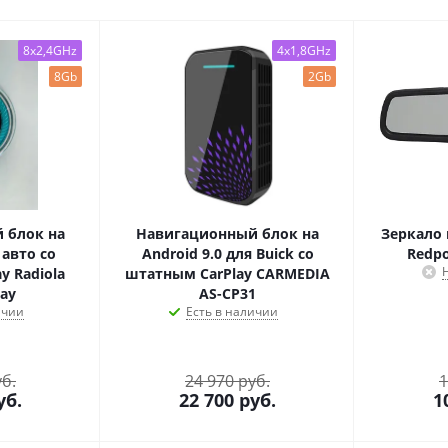
8x2,4GHz
4x1,8GHz
8Gb
2Gb
 блок на
Навигационный блок на
Зеркало 
 авто со
Android 9.0 для Buick со
Redp
y Radiola
штатным CarPlay CARMEDIA
lay
AS-CP31
ичии
Есть в наличии
уб.
24 970 руб.
1
уб.
22 700
руб.
1