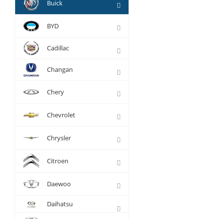
Buick
BYD
Cadillac
Changan
Chery
Chevrolet
Chrysler
Citroen
Daewoo
Daihatsu