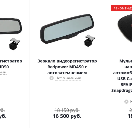
РЕКОМЕНД
гистратор
Зеркало видеорегистратор
Мульт
MD50
Redpower MDA50 с
нав
ичии
автозатемнением
автомоб
Нет в наличии
USB Ca
RPAIP
Snapdrago
уб.
18 150 руб.
2
уб.
16 500
руб.
1