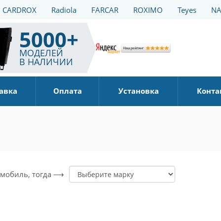
CARDROX
Radiola
FARCAR
ROXIMO
Teyes
NA
5000+
МОДЕЛЕЙ
В НАЛИЧИИ
авка
Оплата
Установка
Конта
томобиль, тогда ⟶