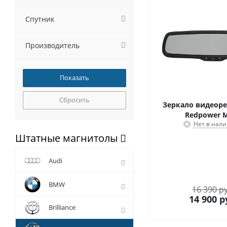
Спутник
Производитель
Сбросить
Зеркало видеоре
Redpower 
Нет в нал
Штатные магнитолы
Audi
BMW
16 390 р
14 900
р
Brilliance