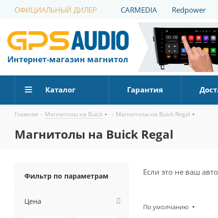
ОФИЦИАЛЬНЫЙ ДИЛЕР
CARMEDIA
Redpower
Интернет-магазин магнитол
Каталог
Гарантия
Дост
Главная
-
Магнитолы на Buick
-
Магнитолы на Buick Regal
Магнитолы на Buick Regal
Если это не ваш ав
Фильтр по параметрам
Цена
По умолчанию