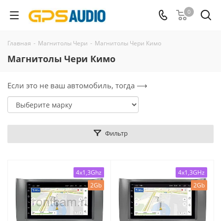
0
Главная
-
Магнитолы Чери
-
Магнитолы Чери Кимо
Магнитолы Чери Кимо
Если это не ваш автомобиль, тогда ⟶
Фильтр
4x1,3Ghz
4x1,3GHz
2Gb
2Gb