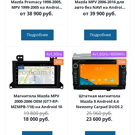
Mazda Premacy 1998-2005,
Mazda MPV 2006-2016 для
MPV 1999-2005 на Android
авто без NAVI на Android
10, DSP, 4G, IPS, Carplay -
10, DSP, 4G, IPS, Carplay -
от
38 900 руб.
от
39 900 руб.
Cardrox CD-4806-13 (11-13
Cardrox CD-4807-13 (11-13
дюймов)
дюймов)
Подробнее
Подробнее
4x1,3Ghz
4x1,6GHz+800MHz
2Gb
2Gb
Магнитола Mazda MPV
Штатная магнитола
2000-2006 OEM (GT7-RP-
Mazda 8 Android 4.4
MZMPB-118) на Android 10
Newsmy Carpad DUOS 2
19 800 руб.
25 960 руб.
18 000
руб.
23 600
руб.