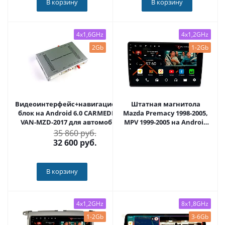
В корзину
В корзину
4x1,6GHz
4x1,2GHz
2Gb
1-2Gb
Видеоинтерфейс+навигационный
Штатная магнитола
блок на Android 6.0 CARMEDIA EXP
Mazda Premacy 1998-2005,
VAN-MZD-2017 для автомобилей
MPV 1999-2005 на Android
MAZDA
11 - Cardrox CD-4806M
35 860 руб.
32 600
руб.
В корзину
4x1,2GHz
8x1,8GHz
1-2Gb
3-6Gb