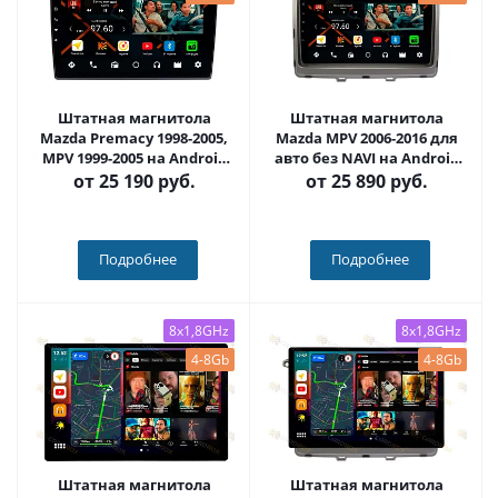
Штатная магнитола
Штатная магнитола
Mazda Premacy 1998-2005,
Mazda MPV 2006-2016 для
MPV 1999-2005 на Android
авто без NAVI на Android
11, DSP, 4G, IPS / QLED 2K,
11, DSP, 4G, IPS / QLED 2K,
от
25 190 руб.
от
25 890 руб.
Carplay - Cardrox CD-4806
Carplay - Cardrox CD-4807
Подробнее
Подробнее
8x1,8GHz
8x1,8GHz
4-8Gb
4-8Gb
Штатная магнитола
Штатная магнитола