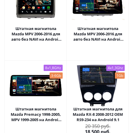
Штатная магнитола
Штатная магнитола
Mazda MPV 2006-2016 для
Mazda MPV 2006-2016 для
авто без NAVI на Android
авто без NAVI на Android
11 - Cardrox CD-4807M
10, DSP, 4G, IPS, Carplay -
Cardrox CD-4807-12 (12
дюймов)
8x1,8GHz
4x1,3Ghz
3-6Gb
1Gb
Штатная магнитола
Штатная магнитола для
Mazda Premacy 1998-2005,
Mazda RX-8 2008-2012 OEM
MPV 1999-2005 на Android
RS9-234 на Android 9.1
10, DSP, 4G, IPS, Carplay -
20 350 руб.
Cardrox CD-4806-12 (12
18 500
руб.