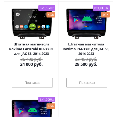
8x1,5GHz
8x1,6GHz
4Gb
4Gb
Штатная магнитола
Штатная магнитола
Roximo CarDroid RD-3303F
Roximo RM-3303 для JAC S3,
для JAC S3, 2014-2023
2014-2023
26 400 руб.
32 450 руб.
24 000
руб.
29 500
руб.
Под заказ
Под заказ
8x1,6GHz
4Gb