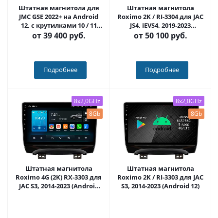
Штатная магнитола для
Штатная магнитола
JMC GSE 2022+ на Android
Roximo 2K / RI-3304 для JAC
12, с крутилками 10 / 11
JS4, iEVS4, 2019-2023
дюймов QLED 2K -
(Android 12)
от
39 400 руб.
от
50 100 руб.
Carmedia HP-JC2022+KP-
DKN
Подробнее
Подробнее
8x2,0GHz
8x2,0GHz
8Gb
8Gb
Штатная магнитола
Штатная магнитола
Roximo 4G (2K) RX-3303 для
Roximo 2K / RI-3303 для JAC
JAC S3, 2014-2023 (Android
S3, 2014-2023 (Android 12)
13)