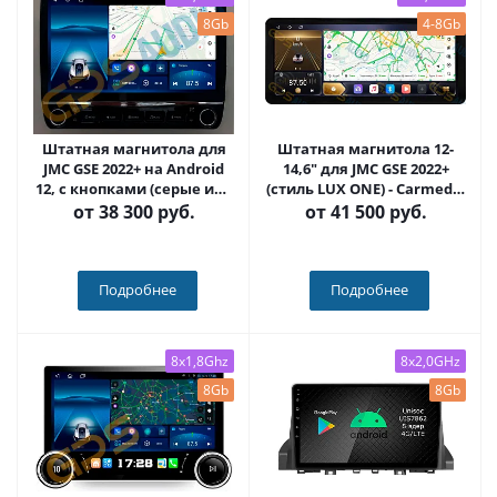
8Gb
4-8Gb
Штатная магнитола для
Штатная магнитола 12-
JMC GSE 2022+ на Android
14,6" для JMC GSE 2022+
12, с кнопками (серые или
(стиль LUX ONE) - Carmedia
черные) QLED - Carmedia
HP-JC2022
от
38 300 руб.
от
41 500 руб.
HP-JC2022+KP-KN(BN)
Подробнее
Подробнее
8x1,8Ghz
8x2,0GHz
8Gb
8Gb