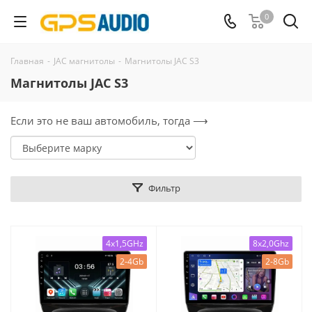
0
Главная
-
JAC магнитолы
-
Магнитолы JAC S3
Магнитолы JAC S3
Если это не ваш автомобиль, тогда ⟶
Фильтр
4x1,5GHz
8x2,0Ghz
2-4Gb
2-8Gb