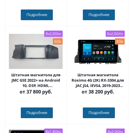
Подробнее
Подробнее
8x2,0Ghz
8x2,0GHz
6Gb
8Gb
Штатная магнитола для
Штатная магнитола
JMC GSE 2022+ на Android
Roximo 4G (2K) RX-3304 для
10, DSP, HDMI,
JAC JS4, iEVS4, 2019-2023
Интерьерная подсветка -
(Android 13)
от
37 800 руб.
от
38 200 руб.
Carmedia HP-JC2022-D
Подробнее
Подробнее
8x1,8Ghz
8x2,0Ghz