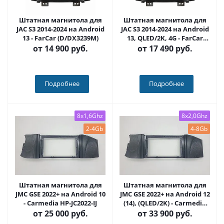
Штатная магнитола для
Штатная магнитола для
JAC S3 2014-2024 на Android
JAC S3 2014-2024 на Android
13 - FarCar (D/DX3239M)
13, QLED/2K, 4G - FarCar
S500 Plus (3239M)
от
14 900 руб.
от
17 490 руб.
Подробнее
Подробнее
8x1,6Ghz
8x2,0Ghz
2-4Gb
4-8Gb
Штатная магнитола для
Штатная магнитола для
JMC GSE 2022+ на Android 10
JMC GSE 2022+ на Android 12
- Carmedia HP-JC2022-IJ
(14), (QLED/2K) - Carmedia
HP-JC2022-NPQU
от
25 000 руб.
от
33 900 руб.