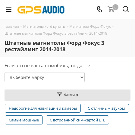
0
Главная
-
Магнитолы Ford купить
-
Магнитола Форд Фокус
-
Штатные магнитолы Форд Фокус 3 рестайлинг 2014-2018
Штатные магнитолы Форд Фокус 3
рестайлинг 2014-2018
Если это не ваш автомобиль, тогда ⟶
Фильтр
Недорогие для навигации и камеры
С отличным звуком
Самые мощные
С встроенной сим-картой LTE