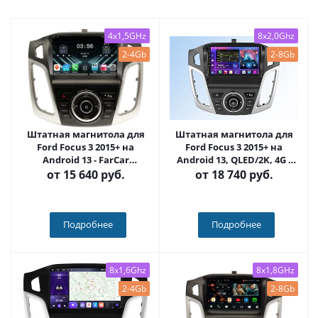
4x1,5GHz
8x2,0Ghz
2-4Gb
2-8Gb
Штатная магнитола для
Штатная магнитола для
Ford Focus 3 2015+ на
Ford Focus 3 2015+ на
Android 13 - FarCar
Android 13, QLED/2K, 4G -
(D/DX150/501M)
FarCar S500 Plus (150/501M)
от
15 640 руб.
от
18 740 руб.
Подробнее
Подробнее
8x1,6Ghz
8x1,8GHz
2-4Gb
2-8Gb