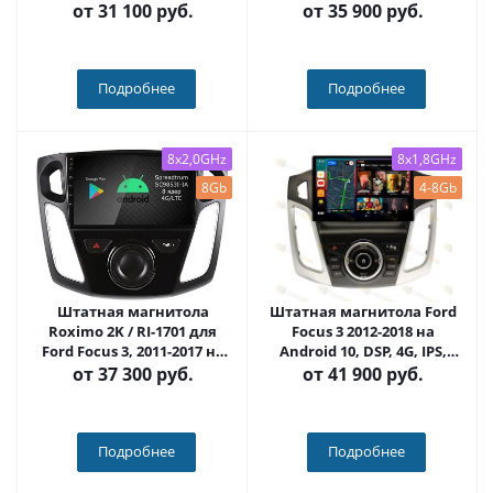
Carmedia SF-9202A-FW-
(Android 13)
от
31 100 руб.
от
35 900 руб.
NPQU
Подробнее
Подробнее
8x2,0GHz
8x1,8GHz
8Gb
4-8Gb
Штатная магнитола
Штатная магнитола Ford
Roximo 2K / RI-1701 для
Focus 3 2012-2018 на
Ford Focus 3, 2011-2017 на
Android 10, DSP, 4G, IPS,
Android 12 (8/128Gb)
Carplay - Cardrox CD-4478-
от
37 300 руб.
от
41 900 руб.
13 (11-13 дюймов)
Подробнее
Подробнее