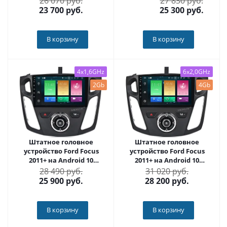
26 070 руб.
27 830 руб.
23 700
руб.
25 300
руб.
В корзину
В корзину
4x1,6GHz
6x2,0GHz
2Gb
4Gb
Штатное головное
Штатное головное
устройство Ford Focus
устройство Ford Focus
2011+ на Android 10
2011+ на Android 10
Carmedia MKD-7081-P30
Carmedia MKD-F101-P6
28 490 руб.
31 020 руб.
25 900
руб.
28 200
руб.
В корзину
В корзину