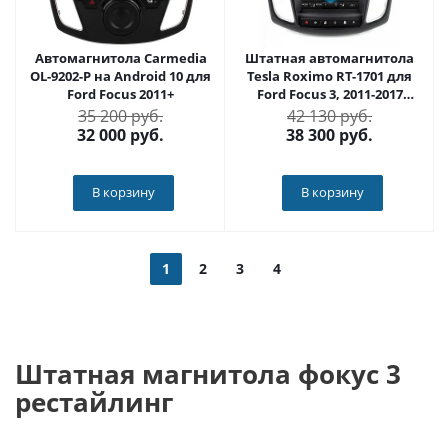
Автомагнитола Carmedia
Штатная автомагнитола
OL-9202-P на Android 10 для
Tesla Roximo RT-1701 для
Ford Focus 2011+
Ford Focus 3, 2011-2017
(Android 11)
35 200 руб.
42 130 руб.
32 000
руб.
38 300
руб.
В корзину
В корзину
1
2
3
4
Штатная магнитола фокус 3
рестайлинг