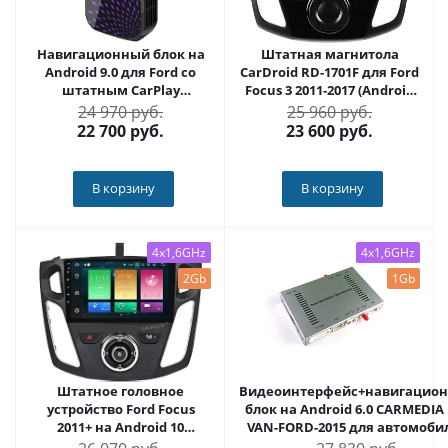
Навигационный блок на
Штатная магнитола
Android 9.0 для Ford со
CarDroid RD-1701F для Ford
штатным CarPlay
Focus 3 2011-2017 (Android
CARMEDIA AS-CP31
10)
24 970 руб.
25 960 руб.
22 700
руб.
23 600
руб.
В корзину
В корзину
4x1,6GHz
4x1,6GHz
2Gb
1Gb
Штатное головное
Видеоинтерфейс+навигацио
устройство Ford Focus
блок на Android 6.0 CARMEDIA
2011+ на Android 10
VAN-FORD-2015 для автомоби
Carmedia MKD-F101-P30
FORD