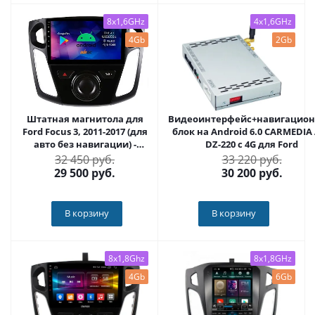
8x1,6GHz
4x1,6GHz
4Gb
2Gb
Штатная магнитола для
Видеоинтерфейс+навигацио
Ford Focus 3, 2011-2017 (для
блок на Android 6.0 CARMEDIA
авто без навигации) -
DZ-220 с 4G для Ford
Roximo RM-1701
32 450 руб.
33 220 руб.
29 500
руб.
30 200
руб.
В корзину
В корзину
8x1,8Ghz
8x1,8GHz
4Gb
6Gb