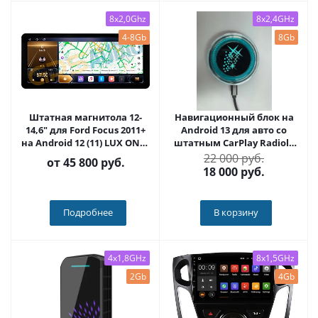
8x2,0Ghz
8x2,4GHz
4-8Gb
8Gb
Штатная магнитола 12-
Навигационный блок на
14,6" для Ford Focus 2011+
Android 13 для авто со
на Android 12 (11) LUX ONE -
штатным CarPlay Radiola
Carmedia MKD-TYFT002
RDL-Carplay
22 000 руб.
от
45 800 руб.
18 000
руб.
Подробнее
В корзину
4x1,8GHz
8x1,5GHz
2Gb
4Gb