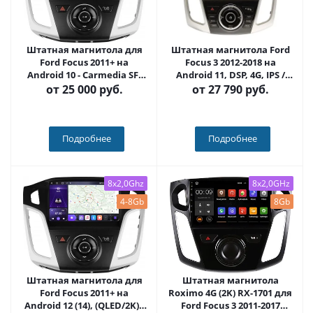
Штатная магнитола для
Штатная магнитола Ford
Ford Focus 2011+ на
Focus 3 2012-2018 на
Android 10 - Carmedia SF-
Android 11, DSP, 4G, IPS /
9202A-FW-IJ
QLED 2K, Carplay - Cardrox
от
25 000 руб.
от
27 790 руб.
CD-4478
Подробнее
Подробнее
8x2,0Ghz
8x2,0GHz
4-8Gb
8Gb
Штатная магнитола для
Штатная магнитола
Ford Focus 2011+ на
Roximo 4G (2K) RX-1701 для
Android 12 (14), (QLED/2K) -
Ford Focus 3 2011-2017