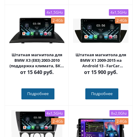
4x1,5GHz
4x1,5GHz
2-4Gb
2-4Gb
Штатная магнитола для
Штатная магнитола для
BMW X3 (E83) 2003-2010
BMW X1 2009-2015 на
(поддержка климата, БК и
Android 13 - FarCar
мультируля на Android 13 -
(D/DX219M)
от
15 640 руб.
от
15 900 руб.
FarCar (D/DX3034M)
Подробнее
Подробнее
4x1,5GHz
8x2,0Ghz
2-4Gb
2-8Gb