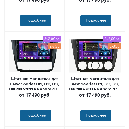
от
17 490 руб.
от
17 490 руб.
S500 Plus (395/707M)
QLED/2K, 4G - FarCar S500
Plus (170M)
Подробнее
Подробнее
8x2,0Ghz
8x2,0Ghz
2-8Gb
2-8Gb
Штатная магнитола для
Штатная магнитола для
BMW 1-Series E81, E82, E87,
BMW 1-Series E81, E82, E87,
E88 2007-2011 на Android 13,
E88 2007-2011 на Android 13,
QLED/2K, 4G - FarCar S500
QLED/2K, 4G - FarCar S500
от
17 490 руб.
от
17 490 руб.
Plus (112M климат)
Plus (095M кондей)
Подробнее
Подробнее