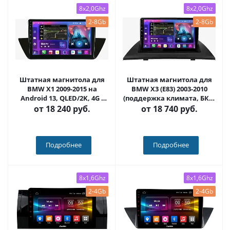
8x2,0Ghz
8x2,0Ghz
2-8Gb
2-8Gb
Штатная магнитола для
Штатная магнитола для
BMW X1 2009-2015 на
BMW X3 (E83) 2003-2010
Android 13, QLED/2K, 4G -
(поддержка климата, БК и
FarCar S500 Plus (219M)
мультируля на Android 13,
от
18 240 руб.
от
18 740 руб.
QLED/2K, 4G - FarCar S500
Plus (3034M)
Подробнее
Подробнее
8x1,6Ghz
8x1,6Ghz
2-4Gb
2-4Gb