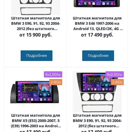
Штатная магнитола для
Штатная магнитола для
BMW 3 E90, 91, 92, 93 2004-
BMW 3 E46 1997-2006 на
2012 (без штатного
Android 13, QLED/2K, 4G -
экрана) на Android 13 -
FarCar S500 Plus (708M)
от
15 900 руб.
от
17 490 руб.
FarCar (D/DX170M)
Подробнее
Подробнее
8x2,0Ghz
8x2,0Ghz
2-8Gb
2-8Gb
Штатная магнитола для
Штатная магнитола для
BMW X5 (E53) 2000-2007, 5
BMW 3 E90, 91, 92, 93 2004-
(E39) 1996-2003 на Android
2012 (без штатного
13, QLED/2K, 4G - FarCar
экрана) на Android 13,