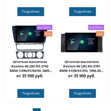
1994-2001 (E38) на Android
(QLED/2K) - Carmedia OL-
12 (14), (QLED/2K) -
1959-NPQU
Carmedia OL-9957-NPQU
Подробнее
Подробнее
8x2,0GHz
8x2,0GHz
8Gb
8Gb
Штатная магнитола
Штатная магнитола
Roximo 4G (2K) RX-2742
Roximo 4G (2K) RX-2701
BMW 3 E90/91/92/93, 2005-
BMW 5 E39/X5 E53, 1996-2007
2012 (Android 13)
(Android 13)
от
35 900 руб.
от
35 900 руб.
Подробнее
Подробнее