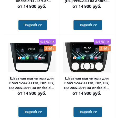
Android 13 - FarCar
(E39) 1996-2003 на Android
(D/DX708M)
13 - FarCar (D/DX395/707M)
от
14 900 руб.
от
14 900 руб.
Подробнее
Подробнее
4x1,5GHz
4x1,5GHz
2-4Gb
2-4Gb
Штатная магнитола для
Штатная магнитола для
BMW 1-Series E81, E82, E87,
BMW 1-Series E81, E82, E87,
E88 2007-2011 на Android 13
E88 2007-2011 на Android 13
- FarCar (D/DX112M
- FarCar (D/DX095M
от
14 900 руб.
от
14 900 руб.
климат)
кондей)
Подробнее
Подробнее