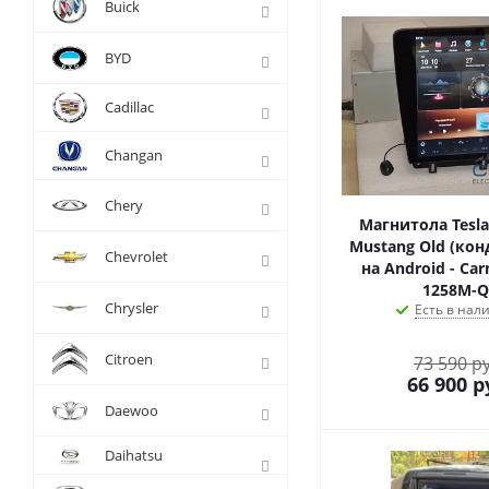
Buick
BYD
Cadillac
Changan
Chery
Магнитола Tesla
Mustang Old (ко
Chevrolet
на Android - Car
1258M-Q
Chrysler
Есть в нал
Citroen
73 590 р
66 900
р
Daewoo
Daihatsu