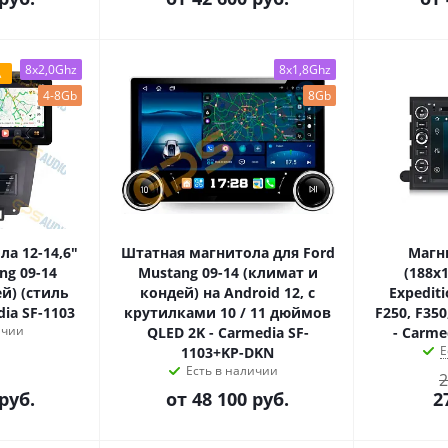
8x2,0Ghz
8x1,8Ghz
А
4-8Gb
8Gb
а 12-14,6"
Штатная магнитола для Ford
Магн
ng 09-14
Mustang 09-14 (климат и
(188х
й) (стиль
кондей) на Android 12, с
Expediti
ia SF-1103
крутилками 10 / 11 дюймов
F250, F350
ичии
QLED 2K - Carmedia SF-
- Carme
Е
1103+KP-DKN
Есть в наличии
2
руб.
от
48 100 руб.
2