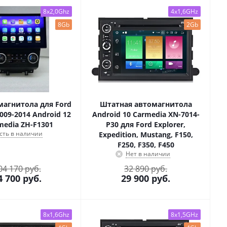
8x2,0Ghz
4x1,6GHz
8Gb
2Gb
магнитола для Ford
Штатная автомагнитола
009-2014 Android 12
Android 10 Carmedia XN-7014-
media ZH-F1301
P30 для Ford Explorer,
сть в наличии
Expedition, Mustang, F150,
F250, F350, F450
Нет в наличии
04 170 руб.
32 890 руб.
4 700
руб.
29 900
руб.
8x1,6Ghz
8x1,5GHz