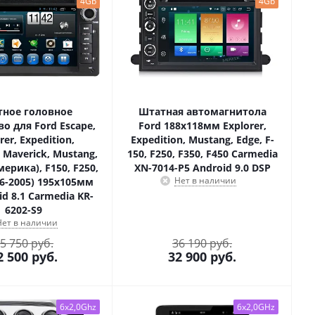
4Gb
4Gb
ное головное
Штатная автомагнитола
о для Ford Escape,
Ford 188х118мм Explorer,
rer, Expedition,
Expedition, Mustang, Edge, F-
, Maverick, Mustang,
150, F250, F350, F450 Carmedia
мерика), F150, F250,
XN-7014-P5 Android 9.0 DSP
Нет в наличии
96-2005) 195x105мм
id 8.1 Carmedia KR-
6202-S9
Нет в наличии
5 750 руб.
36 190 руб.
2 500
руб.
32 900
руб.
6x2,0Ghz
6x2,0GHz