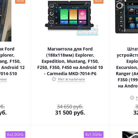
4Gb
4Gb
я Ford
Магнитола для Ford
Штат
plorer,
(188х118мм) Explorer,
устройств
ang, F150,
Expedition, Mustang, F150,
Explo
а Android 12
F250, F350, F450 на Android 10
Excursion
7014-S10
- Carmedia MKD-7014-P6
Ranger (А
ичии
Нет в наличии
F350 (19
на Andro
уб.
34 650 руб.
3
уб.
31 500
руб.
3
6x2,0GHz
8x1,5GHz