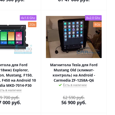
4x1.6 Ghz
8x2.0 Ghz
2Gb
8Gb
итола для Ford
Магнитола Tesla для Ford
118мм) Explorer,
Mustang Old (климат-
on, Mustang, F150,
контроль) на Android -
, F450 на Android 10
Carmedia ZF-1258A-Q6
Есть в наличии
dia MKD-7014-P30
сть в наличии
9 700 руб.
62 590 руб.
7 000
руб.
56 900
руб.