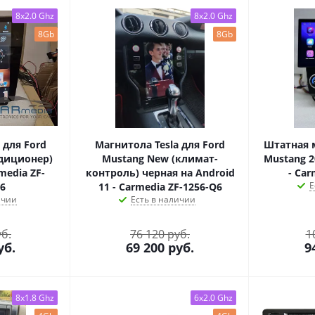
8x2.0 Ghz
8x2.0 Ghz
8Gb
8Gb
 для Ford
Магнитола Tesla для Ford
Штатная 
ндиционер)
Mustang New (климат-
Mustang 2
media ZF-
контроль) черная на Android
- Car
Е
6
11 - Carmedia ZF-1256-Q6
ичии
Есть в наличии
уб.
76 120 руб.
1
уб.
69 200
руб.
9
8x1.8 Ghz
6x2.0 Ghz