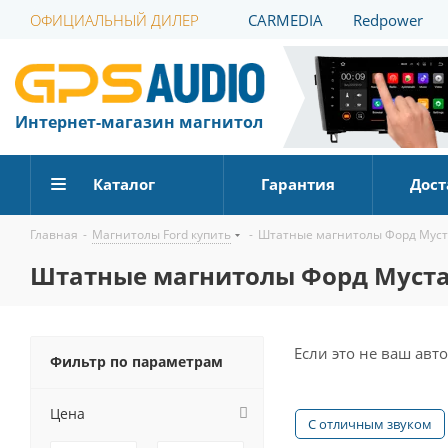
ОФИЦИАЛЬНЫЙ ДИЛЕР
CARMEDIA
Redpower
Интернет-магазин магнитол
Каталог
Гарантия
Дост
Главная
-
Магнитолы Ford купить
-
Штатные магнитолы Форд Муст
Штатные магнитолы Форд Муст
Если это не ваш ав
Фильтр по параметрам
Цена
С отличным звуком