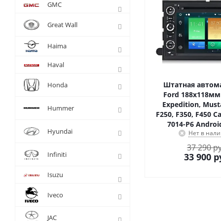
GMC
Great Wall
Haima
Haval
Штатная автом
Honda
Ford 188х118мм 
Expedition, Must
Hummer
F250, F350, F450 C
7014-P6 Androi
Hyundai
Нет в нал
37 290 р
Infiniti
33 900
р
Isuzu
Iveco
JAC