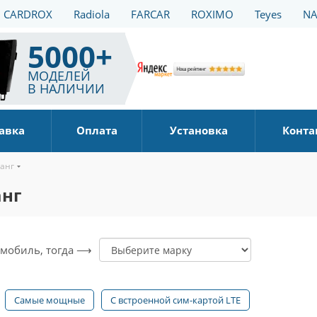
CARDROX
Radiola
FARCAR
ROXIMO
Teyes
NA
5000+
МОДЕЛЕЙ
В НАЛИЧИИ
авка
Оплата
Установка
Конта
анг
анг
томобиль, тогда ⟶
Самые мощные
С встроенной сим-картой LTE