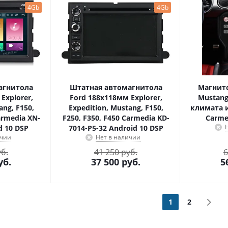
4Gb
4Gb
агнитола
Штатная автомагнитола
Магнито
Explorer,
Ford 188х118мм Explorer,
Mustang
ang, F150,
Expedition, Mustang, F150,
климата и
armedia XN-
F250, F350, F450 Carmedia KD-
Carme
d 10 DSP
7014-P5-32 Android 10 DSP
ичии
Нет в наличии
уб.
41 250 руб.
6
уб.
37 500
руб.
5
1
2