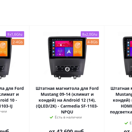
8x1,6Ghz
8x2,0Ghz
2-4Gb
4-8Gb
а для Ford
Штатная магнитола для Ford
Штатная 
(климат и
Mustang 09-14 (климат и
Mustang
oid 10 -
кондей) на Android 12 (14),
кондей) 
103-IJ
(QLED/2K) - Carmedia SF-1103-
HDMI
ичии
NPQU
подсветка 
Есть в наличии
Е
руб.
от
42 600 руб.
от