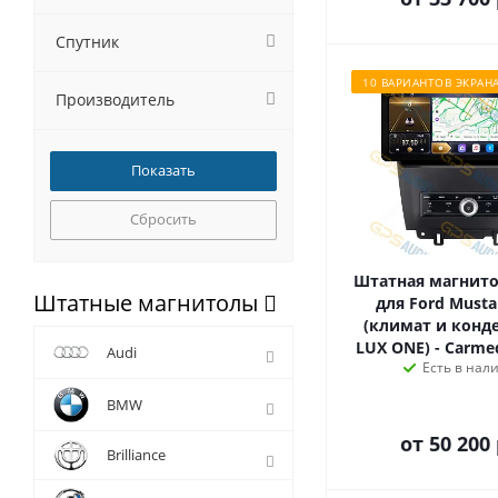
Спутник
10 ВАРИАНТОВ ЭКРАН
Производитель
Сбросить
Штатная магнитол
Штатные магнитолы
для Ford Musta
(климат и конде
LUX ONE) - Carmed
Audi
Есть в нал
BMW
от
50 200 
Brilliance