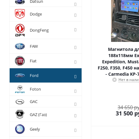
Datsun
Dodge
DongFeng
FAW
Магнитола дл
188х118мм Ex
Fiat
Expedition, Must
F250, F350, F450 н
- Carmedia KP-
Ford
Нет в нал
Foton
GAC
34 650 р
31 500
р
GAZ (Газ)
Geely