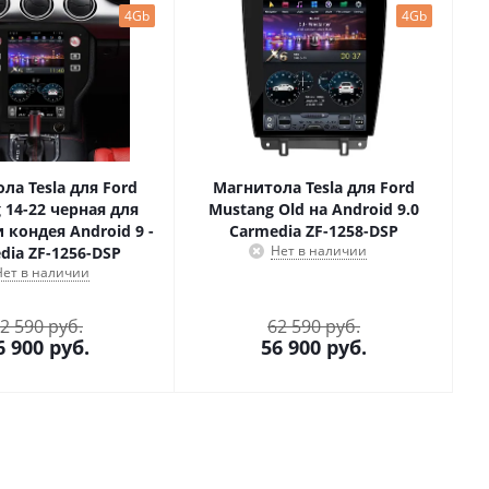
4Gb
4Gb
ла Tesla для Ford
Магнитола Tesla для Ford
 14-22 черная для
Mustang Old на Android 9.0
 кондея Android 9 -
Carmedia ZF-1258-DSP
Нет в наличии
dia ZF-1256-DSP
Нет в наличии
2 590 руб.
62 590 руб.
6 900
руб.
56 900
руб.