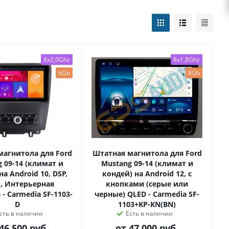
8x2,0Ghz
8x1,8Ghz
6Gb
8Gb
магнитола для Ford
Штатная магнитола для Ford
 09-14 (климат и
Mustang 09-14 (климат и
на Android 10, DSP,
кондей) на Android 12, с
, Интерьерная
кнопками (серые или
- Carmedia SF-1103-
черные) QLED - Carmedia SF-
D
1103+KP-KN(BN)
сть в наличии
Есть в наличии
46 500 руб.
от
47 000 руб.