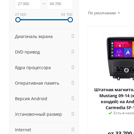
По умолчанию
27 000
94 700
Диагональ экрана
DVD привод
Ядра процессора
Оперативная память
Штатная магнитол
Mustang 09-14 
Версия Android
кондей) на Andr
Carmedia SF-1
Есть в нал
Установочный размер
Internet
от
33 700 