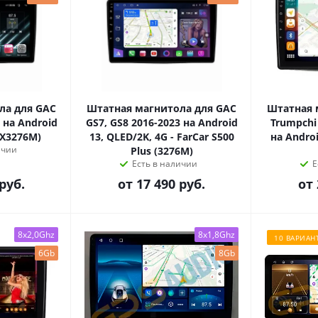
ла для GAC
Штатная магнитола для GAC
Штатная 
 на Android
GS7, GS8 2016-2023 на Android
Trumpchi 
DX3276M)
13, QLED/2K, 4G - FarCar S500
на Androi
ичии
Plus (3276M)
Есть в наличии
Е
руб.
от
17 490 руб.
от
8x2,0Ghz
8x1,8Ghz
10 ВАРИАН
6Gb
8Gb