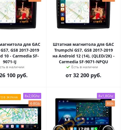
магнитола для GAC
Штатная магнитола для GAC
GS7, GS8 2017-2019
Trumpchi GS7, GS8 2017-2019
d 10 - Carmedia SF-
на Android 12 (14), (QLED/2K) -
9071-IJ
Carmedia SF-9071-NPQU
сть в наличии
Есть в наличии
26 100 руб.
от
32 200 руб.
8x2,0Ghz
8x1,8Ghz
ТОВ ЭКРАНА
4-8Gb
8Gb