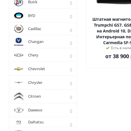
Buick
BYD
Штатная магнито
Trumpchi GS7, GS8
Cadillac
на Android 10, D
Интерьерная под
Changan
Carmedia SF-
Есть в нал
Chery
от
38 900 
Chevrolet
Chrysler
Citroen
Daewoo
Daihatsu