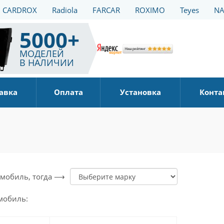
CARDROX
Radiola
FARCAR
ROXIMO
Teyes
NA
5000+
МОДЕЛЕЙ
В НАЛИЧИИ
авка
Оплата
Установка
Конта
томобиль, тогда ⟶
мобиль: