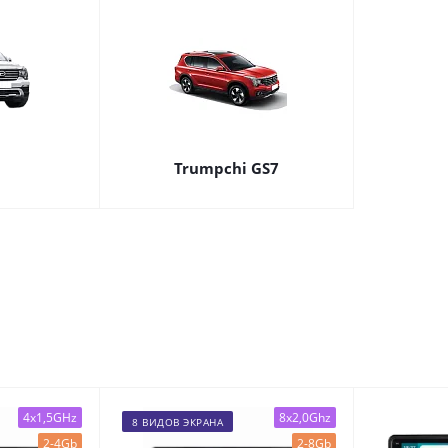
Trumpchi GS7
4x1,5GHz
8x2,0Ghz
8 ВИДОВ ЭКРАНА
2-4Gb
2-8Gb