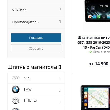
Спутник
Производитель
Штатная магнито
GS7, GS8 2016-2023
13 - FarCar (D/
Сбросить
Есть в нал
от
14 900 
Штатные магнитолы
Audi
BMW
Brilliance