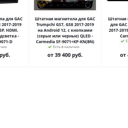
ла для GAC
Штатная магнитола для GAC
Штатная 
 2017-2019
Trumpchi GS7, GS8 2017-2019
для GAC 
SP, HDMI,
на Android 12, с кнопками
2017-2019
светка -
(серые или черные) QLED -
Car
Е
9071-D
Carmedia SF-9071+KP-KN(BN)
ичии
Есть в наличии
руб.
от
39 400 руб.
от