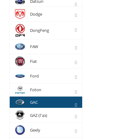
Datsun
Dodge
DongFeng
FAW
Fiat
Ford
Foton
GAC
GAZ (Газ)
Geely