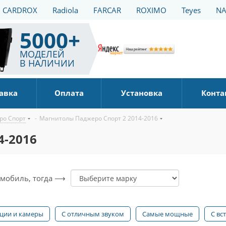
CARDROX
Radiola
FARCAR
ROXIMO
Teyes
NA
5000+
МОДЕЛЕЙ
В НАЛИЧИИ
авка
Оплата
Установка
Конта
ро Спорт
-
Магнитолы Паджеро Спорт 2 2014-2016
4-2016
томобиль, тогда ⟶
ации и камеры
С отличным звуком
Самые мощные
С вс