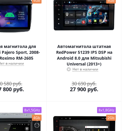
4Gb
4Gb
я магнитола для
Автомагнитола штатная
 Pajero Sport, 2008-
RedPower 51239 IPS DSP на
 Roximo RM-2605
Android 8.0 для Mitsubishi
Нет в наличии
Universal (2013+)
Нет в наличии
0 580 руб.
30 690 руб.
7 800
руб.
27 900
руб.
8x1,5GHz
8x1,8GHz
4Gb
2Gb