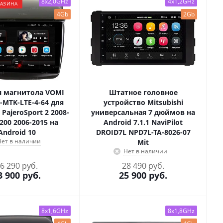
8x2,0GHz
4x1,2GHz
ГАЗИНА
4Gb
2Gb
 магнитола VOMI
Штатное головное
-MTK-LTE-4-64 для
устройство Mitsubishi
 PajeroSport 2 2008-
универсальная 7 дюймов на
L200 2006-2015 на
Android 7.1.1 NaviPilot
Android 10
DROID7L NPD7L-TA-8026-07
Нет в наличии
Mit
Нет в наличии
6 290 руб.
28 490 руб.
3 900
руб.
25 900
руб.
8x1,6GHz
8x1,8GHz