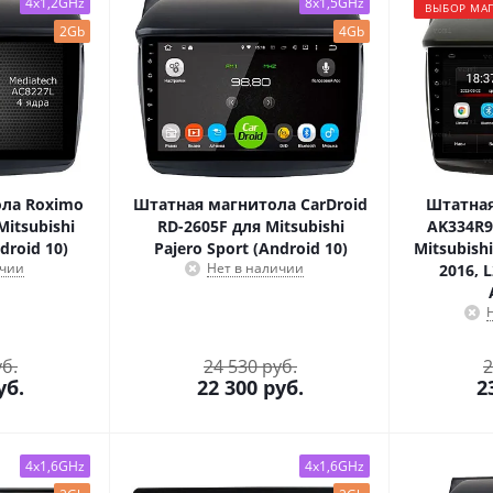
4x1,2GHz
8x1,5GHz
ВЫБОР МА
2Gb
4Gb
ла Roximo
Штатная магнитола CarDroid
Штатная
Mitsubishi
RD-2605F для Mitsubishi
AK334R9
droid 10)
Pajero Sport (Android 10)
Mitsubishi
ичии
Нет в наличии
2016, 
уб.
24 530 руб.
2
уб.
22 300
руб.
2
4x1,6GHz
4x1,6GHz