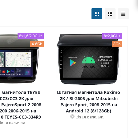
8x1,6/2,0GHz
8x2,0GHz
4-6Gb
8Gb
 магнитола TEYES
Штатная магнитола Roximo
CC3/CC3 2K для
2K / RI-2605 для Mitsubishi
 PajeroSport 2 2008-
Pajero Sport, 2008-2015 на
L200 2006-2015 на
Android 12 (8/128Gb)
Нет в наличии
10 TEYES-CC3-334R9
Нет в наличии