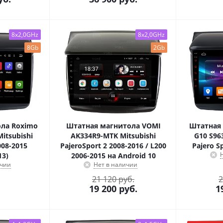
8x2,0GHz
8x2,0GHz
8Gb
2Gb
ла Roximo
Штатная магнитола VOMI
Штатная 
Mitsubishi
AK334R9-MTK Mitsubishi
G10 S96
008-2015
PajeroSport 2 2008-2016 / L200
Pajero Sp
13)
2006-2015 на Android 10
ичии
Нет в наличии
21 120 руб.
2
19 200
руб.
1