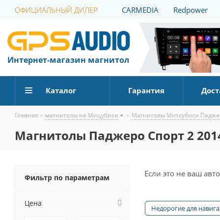
ОФИЦИАЛЬНЫЙ ДИЛЕР
CARMEDIA
Redpower
Интернет-магазин магнитол
Каталог
Гарантия
Дост
Главная
-
магнитолы на Мицубиси
-
Магнитолы Митсубиси Падже
Магнитолы Паджеро Спорт 2 201
Если это не ваш ав
Фильтр по параметрам
Цена
Недорогие для навиг