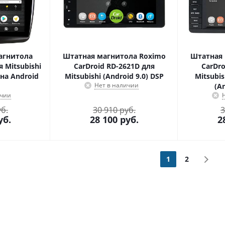
агнитола
Штатная магнитола Roximo
Штатная 
 Mitsubishi
CarDroid RD-2621D для
CarDro
 на Android
Mitsubishi (Android 9.0) DSP
Mitsubi
Нет в наличии
(A
ичии
уб.
30 910 руб.
3
уб.
28 100
руб.
2
1
2