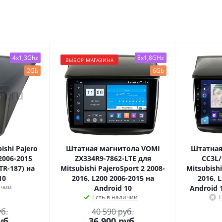
4x1,3Ghz
8x1,8GHz
ВЫБОР МАГАЗИНА
2Gb
6Gb
ishi Pajero
Штатная магнитола VOMI
Штатная
 2006-2015
ZX334R9-7862-LTE для
CC3L/
R-187) на
Mitsubishi PajeroSport 2 2008-
Mitsubishi
10
2016, L200 2006-2015 на
2016, 
ичии
Android 10
Android 
Есть в наличии
уб.
40 590 руб.
уб.
36 900
руб.