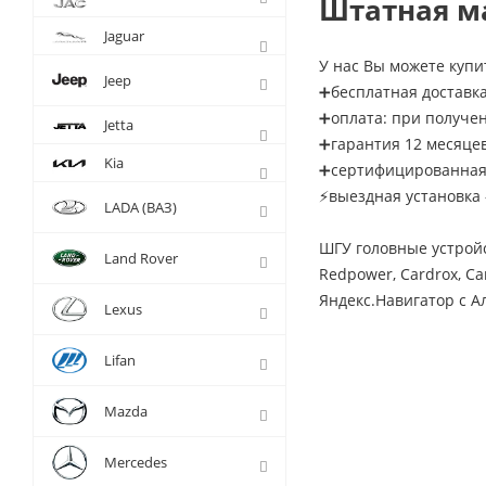
Штатная ма
Jaguar
У нас Вы можете купит
Jeep
➕бесплатная доставка
➕оплата: при получе
Jetta
➕гарантия 12 месяце
Kia
➕сертифицированная 
⚡выездная установка 
LADA (ВАЗ)
ШГУ головные устрой
Land Rover
Redpower, Cardrox, Ca
Яндекс.Навигатор с Ал
Lexus
Lifan
Mazda
Mercedes