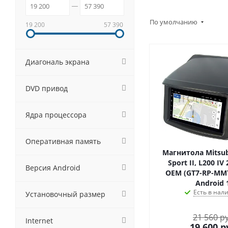
По умолчанию
19 200
57 390
Диагональ экрана
DVD привод
Ядра процессора
Оперативная память
Магнитола Mitsub
Sport II, L200 IV
Версия Android
OEM (GT7-RP-MMT
Android 
Есть в нал
Установочный размер
21 560 р
Internet
19 600
р