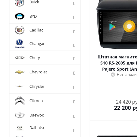
Buick
BYD
Cadillac
Changan
Штатная магнито
Chery
S10 RS-2605 для 
Pajero Sport (An
Chevrolet
Нет в нал
Chrysler
Citroen
24 420 р
22 200
р
Daewoo
Daihatsu