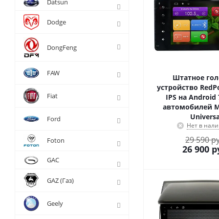
Datsun
Dodge
DongFeng
FAW
Штатное гол
устройство RedP
Fiat
IPS на Android 
автомобилей Mi
Universa
Ford
Нет в нал
29 590 р
Foton
26 900
р
GAC
GAZ (Газ)
Geely