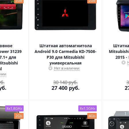
2Gb
2Gb
овное
Штатная автомагнитола
Штатна
ower 31239
Android 9.0 Carmedia KD-7508-
Mitsubishi
7.1+ для
P30 для Mitsubishi
2015 -
tsubishi
универсальная
Нет в наличии
l
ичии
уб.
30 140 руб.
3
уб.
27 400
руб.
2
8x1,8GHz
8x1,5GHz
2Gb
4Gb