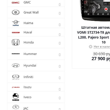
GMC
Great Wall
Haima
Штатная автом
Haval
VOMI ST2734-T8 для
L200, Pajero Sport
10
Honda
Нет в нал
30 690 р
Hummer
27 900
р
Hyundai
Infiniti
Isuzu
Iveco
JAC