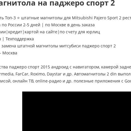
гнитола на паджеро спорт 2
ь Топ-3 ⭐ штатные магнитолы для Mitsubishi Pajero Sport 2 рест
 по России 2-5 дней | по Москве в день заказа
нии|кредит|картой на сайте|по счету для юрлиц
в | Техподдержка
замена штатной магнитолы митсубиси паджеро спорт 2
- Москва
ства паджеро спорт 2015 андроид с навигатором, камерой задн
rmedia, FarCar, Roximo, Daystar и др. Автомагнитолы 2 din выпол
исой, онлайн ТВ, online-радио и др. полезные приложения с Goo