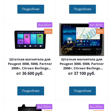
Подробнее
Подробнее
8x2,0Ghz
8x1,8Ghz
6Gb
8Gb
Штатная магнитола для
Штатная магнитола для
Peugeot 3008, 5008, Partner
Peugeot 3008, 5008, Partner
2008+, Citroen Berlingo
2008+, Citroen Berlingo
2008+ на Android 10, DSP,
2008+ на Android 12, с
от
36 600 руб.
от
37 100 руб.
HDMI, Интерьерная
кнопками (серые или
подсветка - Carmedia SF-
черные) QLED - Carmedia
9309-D
SF-9309+KP-KN(BN)
Подробнее
Подробнее
8x2,0GHz
8x2,0Ghz