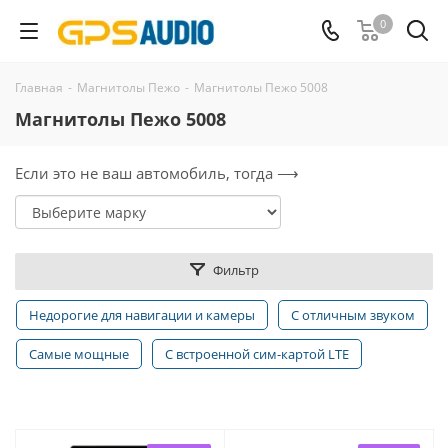
0
Главная
-
Магнитолы Пежо
-
Магнитолы Пежо 5008
Магнитолы Пежо 5008
Если это не ваш автомобиль, тогда ⟶
Фильтр
Недорогие для навигации и камеры
С отличным звуком
Самые мощные
С встроенной сим-картой LTE