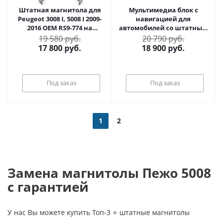
Штатная магнитола для
Мультимедиа блок с
Peugeot 3008 I, 5008 I 2009-
навигацией для
2016 OEM RS9-774 на
автомобилей со штатным
Android 9.1
USB CarPlay - Redpower
19 580 руб.
20 790 руб.
RPAIPRO Android 13,
17 800
руб.
18 900
руб.
Snapdragon, 6/128Гб, 4G
SIM-слот
Под заказ
Под заказ
1
2
Замена магнитолы Пежо 5008
с гарантией
У нас Вы можете купить Топ-3 ⭐ штатные магнитолы