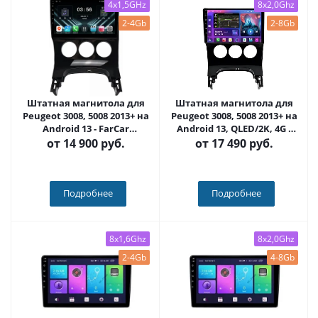
4x1,5GHz
8x2,0Ghz
2-4Gb
2-8Gb
Штатная магнитола для
Штатная магнитола для
Peugeot 3008, 5008 2013+ на
Peugeot 3008, 5008 2013+ на
Android 13 - FarCar
Android 13, QLED/2K, 4G -
(D/DX197M)
FarCar S500 Plus (197M)
от
14 900 руб.
от
17 490 руб.
Подробнее
Подробнее
8x1,6Ghz
8x2,0Ghz
2-4Gb
4-8Gb