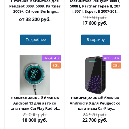
Штатная магнитола для
Магнитола Peugeot 3008 I,
Peugeot 3008, 5008, Partner
5008 I, Partner Tepee II, 207
2008+, Citroen Berlingo
I, 307 I, Expert II 2007-2016
2008+ на Android 12, с
OEM (GT7-RP-PG307-64) на
19 360 руб.
от
38 200 руб.
крутилками 10 / 11
Android 10
17 600
руб.
дюймов QLED 2K -
Carmedia SF-9309+KP-DKN
Подробнее
В корзину
8x2,4GHz
4x1,8GHz
8Gb
2Gb
Навигационный блок на
Навигационный блок на
Android 13 для авто со
Android 9.0 для Peugeot со
штатным CarPlay Radiola
штатным CarPlay
RDL-Carplay
CARMEDIA AS-CP31
22 000 руб.
24 970 руб.
18 000
руб.
22 700
руб.