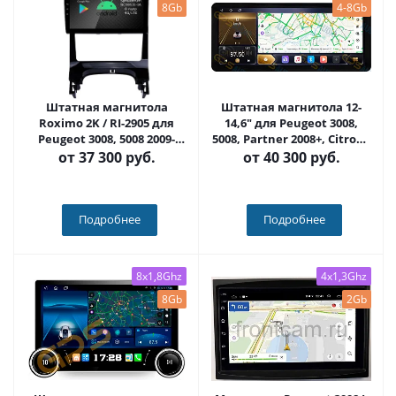
8Gb
4-8Gb
Штатная магнитола
Штатная магнитола 12-
Roximo 2K / RI-2905 для
14,6" для Peugeot 3008,
Peugeot 3008, 5008 2009-
5008, Partner 2008+, Citroen
2016 на Android 12 (8/128Gb)
Berlingo 2008+ (стиль LUX
от
37 300 руб.
от
40 300 руб.
ONE) - Carmedia SF-9309
Подробнее
Подробнее
8x1,8Ghz
4x1,3Ghz
8Gb
2Gb