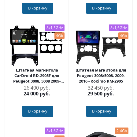
В корзину
В корзину
8x1,5GHz
8x1,6GHz
4Gb
4Gb
Штатная магнитола
Штатная магнитола для
CarDroid RD-2905F для
Peugeot 3008/5008, 2009-
Peugeot 3008, 5008 2009-
2016 - Roximo RM-2905
2016 (Android 10)
26 400 руб.
32 450 руб.
24 000
руб.
29 500
руб.
В корзину
В корзину
8x1,6GHz
2-4Gb