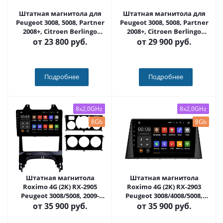
Штатная магнитола для
Штатная магнитола для
Peugeot 3008, 5008, Partner
Peugeot 3008, 5008, Partner
2008+, Citroen Berlingo
2008+, Citroen Berlingo
2008+ на Android 10 -
2008+ на Android 12 (14),
от
23 800 руб.
от
29 900 руб.
Carmedia SF-9309-IJ
(QLED/2K) - Carmedia SF-
9309-NPQU
Подробнее
Подробнее
8x2,0GHz
8x2,0GHz
8Gb
8Gb
Штатная магнитола
Штатная магнитола
Roximo 4G (2K) RX-2905
Roximo 4G (2K) RX-2903
Peugeot 3008/5008, 2009-
Peugeot 3008/4008/5008,
2016 (Android 13)
2016- (Android 13)
от
35 900 руб.
от
35 900 руб.