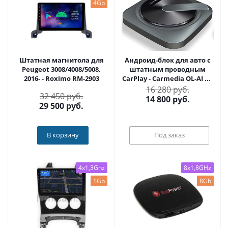
4Gb
Штатная магнитола для
Андроид-блок для авто с
Peugeot 3008/4008/5008,
штатным проводным
2016- - Roximo RM-2903
CarPlay - Carmedia OL-AI на
Android 10-11, проц.
16 280 руб.
32 450 руб.
Snapdragon, 2/16, 3/32, 4/64,
14 800
руб.
29 500
руб.
4G-SIM, подключение по
USB
В корзину
Под заказ
4x1,3Ghz
8x1,8GHz
1Gb
8Gb