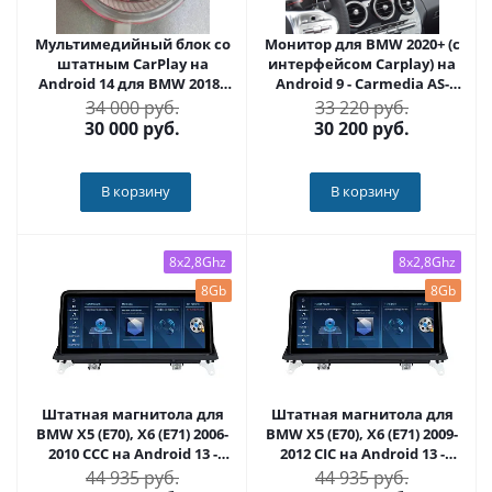
Мультимедийный блок со
Монитор для BMW 2020+ (c
штатным CarPlay на
интерфейсом Carplay) на
Android 14 для BMW 2018+
Android 9 - Carmedia AS-
Radiola RDL-Carplay BMW
CP14
34 000 руб.
33 220 руб.
30 000
руб.
30 200
руб.
В корзину
В корзину
8x2,8Ghz
8x2,8Ghz
8Gb
8Gb
Штатная магнитола для
Штатная магнитола для
BMW X5 (E70), X6 (E71) 2006-
BMW X5 (E70), X6 (E71) 2009-
2010 CCC на Android 13 -
2012 CIC на Android 13 -
FarCar BMW2006
FarCar BMW2003
44 935 руб.
44 935 руб.