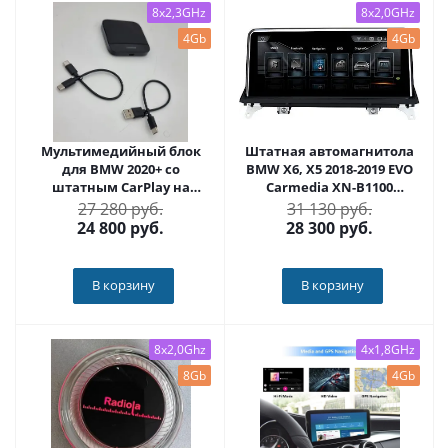
8x2,3GHz
8x2,0GHz
4Gb
4Gb
Мультимедийный блок
Штатная автомагнитола
для BMW 2020+ со
BMW X6, X5 2018-2019 EVO
штатным CarPlay на
Carmedia XN-B1100
Android 13 - Carmedia AI-
Android 10
27 280 руб.
31 130 руб.
990
24 800
руб.
28 300
руб.
В корзину
В корзину
8x2,0Ghz
4x1,8GHz
8Gb
4Gb