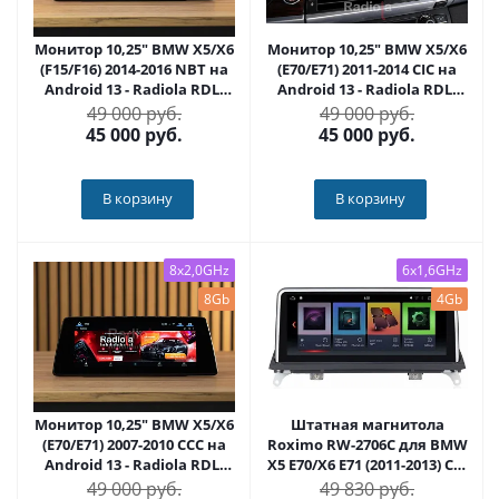
Монитор 10,25" BMW X5/X6
Монитор 10,25" BMW X5/X6
(F15/F16) 2014-2016 NBT на
(E70/E71) 2011-2014 CIC на
Android 13 - Radiola RDL-
Android 13 - Radiola RDL-
6245 L
6225 L
49 000 руб.
49 000 руб.
45 000
руб.
45 000
руб.
В корзину
В корзину
8x2,0GHz
6x1,6GHz
8Gb
4Gb
Монитор 10,25" BMW X5/X6
Штатная магнитола
(E70/E71) 2007-2010 CCC на
Roximo RW-2706C для BMW
Android 13 - Radiola RDL-
X5 E70/X6 E71 (2011-2013) CIC
6215 L
(Android 9.0)
49 000 руб.
49 830 руб.