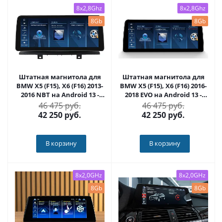
8x2,8Ghz
8x2,8Ghz
8Gb
8Gb
Штатная магнитола для
Штатная магнитола для
BMW X5 (F15), X6 (F16) 2013-
BMW X5 (F15), X6 (F16) 2016-
2016 NBT на Android 13 -
2018 EVO на Android 13 -
FarCar BMW2005
FarCar BMW2001
46 475 руб.
46 475 руб.
42 250
руб.
42 250
руб.
В корзину
В корзину
8x2,0GHz
8x2,0GHz
8Gb
8Gb