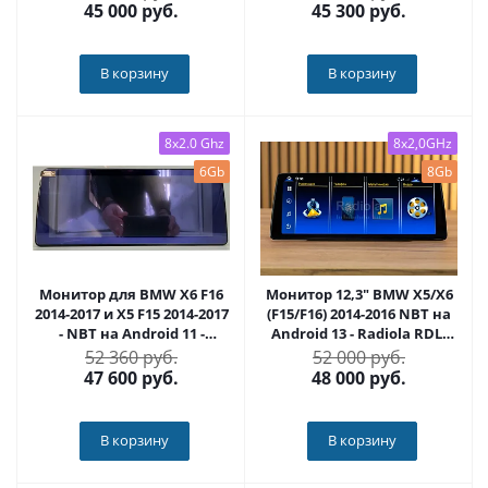
45 000
руб.
45 300
руб.
В корзину
В корзину
8x2.0 Ghz
8x2,0GHz
6Gb
8Gb
Монитор для BMW X6 F16
Монитор 12,3" BMW X5/X6
2014-2017 и X5 F15 2014-2017
(F15/F16) 2014-2016 NBT на
- NBT на Android 11 -
Android 13 - Radiola RDL-
Carmedia MKD-B-X5-F15
1245 L
52 360 руб.
52 000 руб.
47 600
руб.
48 000
руб.
В корзину
В корзину