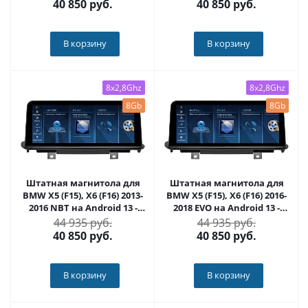
40 850
руб.
40 850
руб.
В корзину
В корзину
8x2,8Ghz
8x2,8Ghz
8Gb
8Gb
Штатная магнитола для
Штатная магнитола для
BMW X5 (F15), X6 (F16) 2013-
BMW X5 (F15), X6 (F16) 2016-
2016 NBT на Android 13 -
2018 EVO на Android 13 -
FarCar BMW2004
FarCar BMW2002
44 935 руб.
44 935 руб.
40 850
руб.
40 850
руб.
В корзину
В корзину