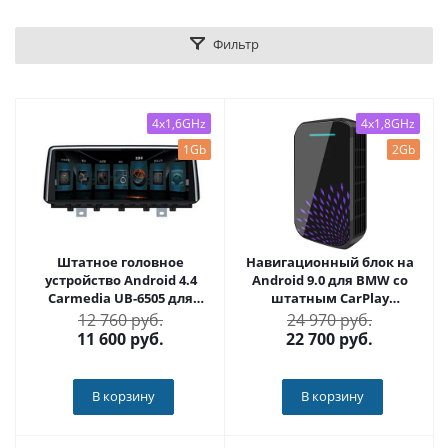
Фильтр
4x1,6GHz
4x1,8GHz
1Gb
2Gb
Штатное головное
Навигационный блок на
устройство Android 4.4
Android 9.0 для BMW со
Carmedia UB-6505 для
штатным CarPlay
BMW X5 и X6 2014+
CARMEDIA AS-CP91
12 760 руб.
24 970 руб.
11 600
руб.
22 700
руб.
В корзину
В корзину