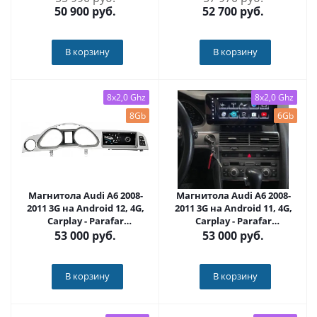
1023
50 900
руб.
52 700
руб.
В корзину
В корзину
8x2,0 Ghz
8x2,0 Ghz
8Gb
6Gb
Магнитола Audi A6 2008-
Магнитола Audi A6 2008-
2011 3G на Android 12, 4G,
2011 3G на Android 11, 4G,
Carplay - Parafar
Carplay - Parafar
PF7943QPD3G
PF7948QHD3G
53 000
руб.
53 000
руб.
В корзину
В корзину