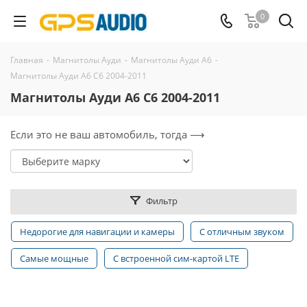
0
Главная
-
Магнитолы Ауди
-
Магнитолы Ауди А6
-
Магнитолы Ауди A6 C6 2004-2011
Магнитолы Ауди A6 C6 2004-2011
Если это не ваш автомобиль, тогда ⟶
Фильтр
Недорогие для навигации и камеры
С отличным звуком
Самые мощные
С встроенной сим-картой LTE