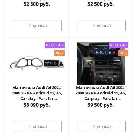
двухсоставная
52 500
руб.
52 500
руб.
Под заказ
Под заказ
8x2,0 Ghz
8x2,0 Ghz
8Gb
6Gb
Магнитола Audi A6 2004-
Магнитола Audi A6 2004-
2008 2G на Android 12, 4G,
2008 2G на Android 11, 4G,
Carplay - Parafar
Carplay - Parafar
PF7942QPD2G
PF7948QHD2G
58 090
руб.
59 500
руб.
Под заказ
Под заказ