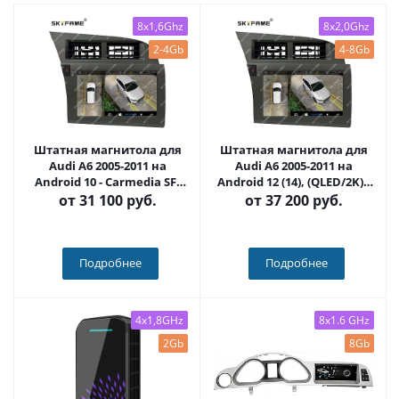
8x1,6Ghz
8x2,0Ghz
2-4Gb
4-8Gb
Штатная магнитола для
Штатная магнитола для
Audi A6 2005-2011 на
Audi A6 2005-2011 на
Android 10 - Carmedia SF-
Android 12 (14), (QLED/2K) -
9612-IJ
Carmedia SF-9612-NPQU
от
31 100 руб.
от
37 200 руб.
Подробнее
Подробнее
4x1,8GHz
8x1.6 GHz
2Gb
8Gb