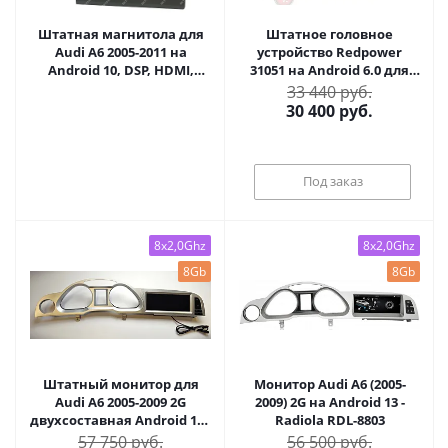
Штатная магнитола для
Штатное головное
Audi A6 2005-2011 на
устройство Redpower
Android 10, DSP, HDMI,
31051 на Android 6.0 для
Интерьерная подсветка -
Audi A6 (2004-2008) и Audi
33 440 руб.
Carmedia SF-9612-D
Q7 (2006-2009)
30 400
руб.
Под заказ
8x2,0Ghz
8x2,0Ghz
8Gb
8Gb
Штатный монитор для
Монитор Audi A6 (2005-
Audi A6 2005-2009 2G
2009) 2G на Android 13 -
двухсоставная Android 12 -
Radiola RDL-8803
Radiola RDL-8803
57 750 руб.
56 500 руб.