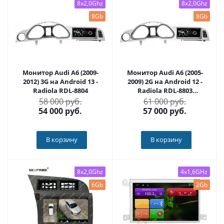
8x2,0Ghz
8x2,0Ghz
8Gb
8Gb
Монитор Audi A6 (2009-
Монитор Audi A6 (2005-
2012) 3G на Android 13 -
2009) 2G на Android 12 -
Radiola RDL-8804
Radiola RDL-8803
монохром
58 000 руб.
61 000 руб.
54 000
руб.
57 000
руб.
В корзину
В корзину
8x2,0Ghz
4x1,6GHz
6Gb
2Gb