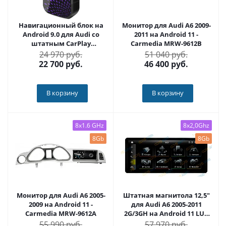
Навигационный блок на
Монитор для Audi A6 2009-
Android 9.0 для Audi со
2011 на Android 11 -
штатным CarPlay
Carmedia MRW-9612B
CARMEDIA AS-CP91
24 970 руб.
51 040 руб.
22 700
руб.
46 400
руб.
В корзину
В корзину
8x1.6 GHz
8x2,0Ghz
8Gb
8Gb
Монитор для Audi A6 2005-
Штатная магнитола 12,5"
2009 на Android 11 -
для Audi A6 2005-2011
Carmedia MRW-9612A
2G/3GH на Android 11 LUX
ONE - Carmedia OL-3065+OL-
55 990 руб.
57 970 руб.