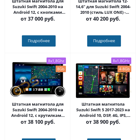
Штатная магнитола для
Штатная магнитола 12-
Suzuki Swift 2004-2010 на
14,6" для Suzuki Swift 2004-
Android 12, с кнопками
2010 (стиль LUX ONE) -
(серые или черные) QLED -
Carmedia OL-1622
от
37 000 руб.
от
40 200 руб.
Carmedia OL-1622+KP-
KN(BN)
Подробнее
Подробнее
8x1,8Ghz
8x1,8GHz
8Gb
4-8Gb
Штатная магнитола для
Штатная магнитола
Suzuki Swift 2004-2010 на
Suzuki Swift 5 2017-2023 на
Android 12, с крутилками
Android 10, DSP, 4G, IPS,
10 / 11 дюймов QLED 2K -
Carplay - Cardrox CD-4863-
от
38 100 руб.
от
38 900 руб.
Carmedia OL-1622+KP-DKN
13 (11-13 дюймов)