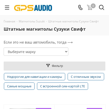
0
Главная
-
Магнитолы Suzuki
-
Штатные магнитолы Сузуки Свифт
Штатные магнитолы Сузуки Свифт
Если это не ваш автомобиль, тогда ⟶
Фильтр
Недорогие для навигации и камеры
С отличным звуком
Самые мощные
С встроенной сим-картой LTE