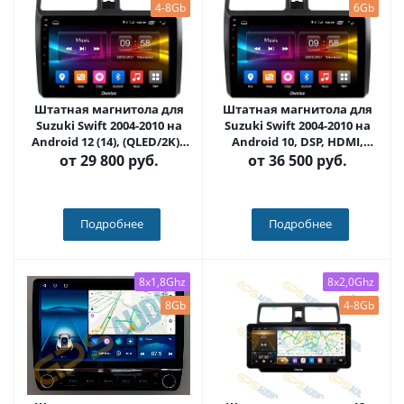
4-8Gb
6Gb
Штатная магнитола для
Штатная магнитола для
Suzuki Swift 2004-2010 на
Suzuki Swift 2004-2010 на
Android 12 (14), (QLED/2K) -
Android 10, DSP, HDMI,
Carmedia OL-1622-NPQU
Интерьерная подсветка -
от
29 800 руб.
от
36 500 руб.
Carmedia OL-1622-D
Подробнее
Подробнее
8x1,8Ghz
8x2,0Ghz
8Gb
4-8Gb