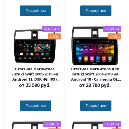
Подробнее
Подробнее
8x1,8GHz
8x1,6Ghz
2-8Gb
2-4Gb
Штатная магнитола
Штатная магнитола для
Suzuki Swift 2005-2010 на
Suzuki Swift 2004-2010 на
Android 11, DSP, 4G, IPS /
Android 10 - Carmedia OL-
QLED 2K, Carplay - Cardrox
1622-IJ
от
25 590 руб.
от
23 700 руб.
CD-4039
Подробнее
Подробнее
8x2,0Ghz
8x2,0Ghz