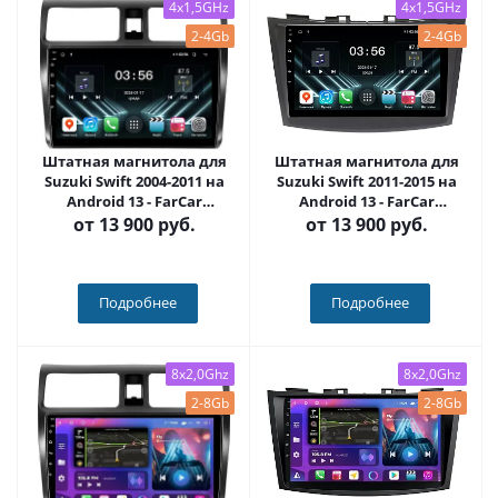
4x1,5GHz
4x1,5GHz
2-4Gb
2-4Gb
Штатная магнитола для
Штатная магнитола для
Suzuki Swift 2004-2011 на
Suzuki Swift 2011-2015 на
Android 13 - FarCar
Android 13 - FarCar
(D/DX3056M)
(D/DX179M)
от
13 900 руб.
от
13 900 руб.
Подробнее
Подробнее
8x2,0Ghz
8x2,0Ghz
2-8Gb
2-8Gb