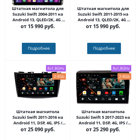
Штатная магнитола для
Штатная магнитола для
Suzuki Swift 2004-2011 на
Suzuki Swift 2011-2015 на
Android 13, QLED/2K, 4G -
Android 13, QLED/2K, 4G -
FarCar S500 Plus (3056M)
FarCar S500 Plus (179M)
от
15 990 руб.
от
15 990 руб.
Подробнее
Подробнее
8x1,8GHz
8x1,8GHz
2-8Gb
2-8Gb
Штатная магнитола
Штатная магнитола
Suzuki Swift 2011-2016 на
Suzuki Swift 5 2017-2023 на
Android 11, DSP, 4G, IPS /
Android 11, DSP, 4G, IPS /
QLED 2K, Carplay - Cardrox
QLED 2K, Carplay - Cardrox
от
25 090 руб.
от
25 290 руб.
CD-4176
CD-4863