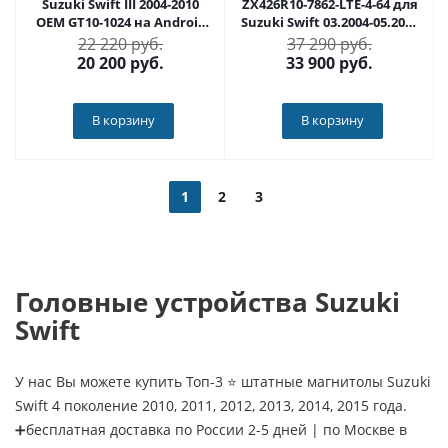
Suzuki Swift III 2004-2010
ZX426R10-7862-LTE-4-64 для
OEM GT10-1024 на Android
Suzuki Swift 03.2004-05.2010
10
на Android 10
22 220 руб.
37 290 руб.
20 200
руб.
33 900
руб.
В корзину
В корзину
1
2
3
Головные устройства Suzuki
Swift
У нас Вы можете купить Топ-3 ⭐ штатные магнитолы Suzuki
Swift 4 поколение 2010, 2011, 2012, 2013, 2014, 2015 года.
➕бесплатная доставка по России 2-5 дней | по Москве в