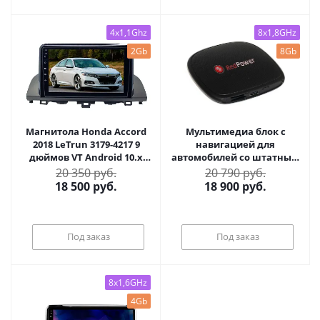
4x1,1Ghz
8x1,8GHz
2Gb
8Gb
Магнитола Honda Accord
Мультимедиа блок с
2018 LeTrun 3179-4217 9
навигацией для
дюймов VT Android 10.x
автомобилей со штатным
MTK-L 2+16 Gb ASP
USB CarPlay - Redpower
20 350 руб.
20 790 руб.
RPAIPRO Android 13,
18 500
руб.
18 900
руб.
Snapdragon, 6/128Гб, 4G
SIM-слот
Под заказ
Под заказ
8x1,6GHz
4Gb