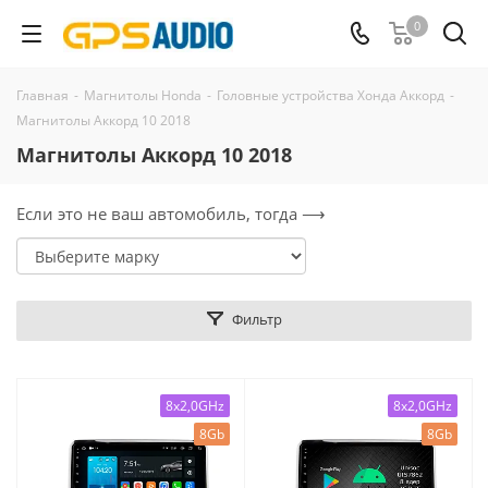
0
Главная
-
Магнитолы Honda
-
Головные устройства Хонда Аккорд
-
Магнитолы Аккорд 10 2018
Магнитолы Аккорд 10 2018
Если это не ваш автомобиль, тогда ⟶
Фильтр
8x2,0GHz
8x2,0GHz
8Gb
8Gb