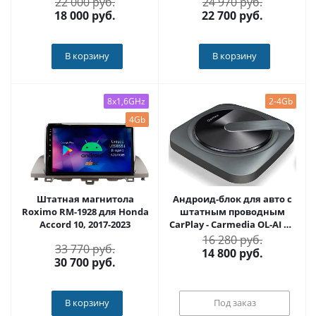
22 000 руб.
24 970 руб.
18 000
руб.
22 700
руб.
В корзину
В корзину
8x1,6GHz
2-4Gb
4Gb
Штатная магнитола
Андроид-блок для авто с
Roximo RM-1928 для Honda
штатным проводным
Accord 10, 2017-2023
CarPlay - Carmedia OL-AI на
Android 10-11, проц.
16 280 руб.
33 770 руб.
Snapdragon, 2/16, 3/32, 4/64,
14 800
руб.
30 700
руб.
4G-SIM, подключение по
USB
В корзину
Под заказ