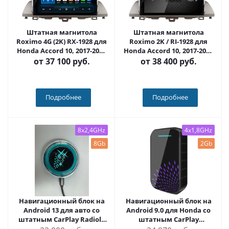
Штатная магнитола
Штатная магнитола
Roximo 4G (2K) RX-1928 для
Roximo 2K / RI-1928 для
Honda Accord 10, 2017-2023
Honda Accord 10, 2017-2023
(Android 13)
(Android 12)
от
37 100 руб.
от
38 400 руб.
Подробнее
Подробнее
8x2,4GHz
4x1,8GHz
8Gb
2Gb
Навигационный блок на
Навигационный блок на
Android 13 для авто со
Android 9.0 для Honda со
штатным CarPlay Radiola
штатным CarPlay
RDL-Carplay
CARMEDIA AS-CP31