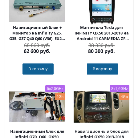
Навигационный блок +
Магнитола Tesla для
монитор на Infinity G25,
INFINITY QX50 2013-2018 на
G35, G37 Q40 Q60 (V36), EX25,
Android 11 CARMEDIA ZF-
EX35, EX37, QX50 (J50) 2010-
1250-Q6
68 860 руб.
88 330 руб.
2016 на Android 9.0 -
62 600
руб.
80 300
руб.
Carmedia YF-5097
В корзину
В корзину
6x2,0GHz
8x1,6GHz
4Gb
4Gb
Навигационный блок для
Навигационный блок для
Infiniti Q70, Q60, QX50,
Infiniti QX50 2013-2018