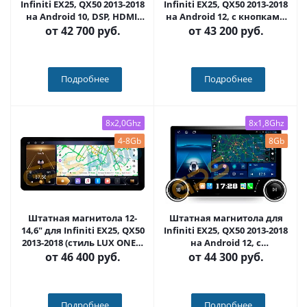
Infiniti EX25, QX50 2013-2018
Infiniti EX25, QX50 2013-2018
на Android 10, DSP, HDMI,
на Android 12, с кнопками
Интерьерная подсветка -
(серые или черные) QLED -
от
42 700 руб.
от
43 200 руб.
Carmedia KP-9250-FW-D
Carmedia KP-9250-FW+KP-
KN(BN)
Подробнее
Подробнее
8x2,0Ghz
8x1,8Ghz
4-8Gb
8Gb
Штатная магнитола 12-
Штатная магнитола для
14,6" для Infiniti EX25, QX50
Infiniti EX25, QX50 2013-2018
2013-2018 (стиль LUX ONE) -
на Android 12, с
Carmedia KP-9250-FW
крутилками 10 / 11
от
46 400 руб.
от
44 300 руб.
дюймов QLED 2K -
Carmedia KP-9250-FW+KP-
DKN
Подробнее
Подробнее