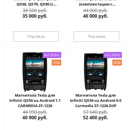
QX60, QX70, QX80 (с
(комплектации с
сенсорным экраном
сенсорным экраном) на
38 500 руб.
44 000 руб.
2014+с системой 08IT) на
Android 10 - Radiola RDL-
35 000
руб.
40 000
руб.
Android 10 - Radiola RDL-
Inf-QX
INF-08IT
Под заказ
Под заказ
4x1,6GHz
6x2,0GHz
2Gb
4Gb
Магнитола Tesla для
Магнитола Tesla для
Infiniti QX50 на Android 7.1
Infiniti QX50 на Android 9.0
CARMEDIA ZF-1226
Carmedia ZF-1226-DSP
44 990 руб.
57 640 руб.
40 900
руб.
52 400
руб.