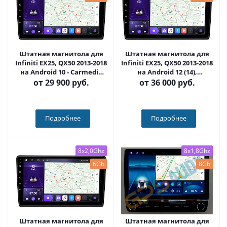
Штатная магнитола для
Штатная магнитола для
Infiniti EX25, QX50 2013-2018
Infiniti EX25, QX50 2013-2018
на Android 10 - Carmedia
на Android 12 (14),
KP-9250-FW-IJ
(QLED/2K) - Carmedia KP-
от
29 900 руб.
от
36 000 руб.
9250-FW-NPQU
Подробнее
Подробнее
8x2,0Ghz
8x1,8Ghz
6Gb
8Gb
Штатная магнитола для
Штатная магнитола для