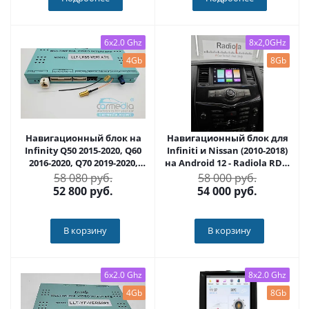
6x2.0 Ghz
8x2,0GHz
4Gb
8Gb
Навигационный блок на
Навигационный блок для
Infinity Q50 2015-2020, Q60
Infiniti и Nissan (2010-2018)
2016-2020, Q70 2019-2020,
на Android 12 - Radiola RDL-
QX50 2018-2020, QX60 2017-
it08
58 080 руб.
58 000 руб.
2019, QX80, QX56 2017-2019
52 800
руб.
54 000
руб.
на Android 9.0 - Carmedia
YF-5-8-7
В корзину
В корзину
6x2.0 Ghz
8x2.0 Ghz
4Gb
8Gb