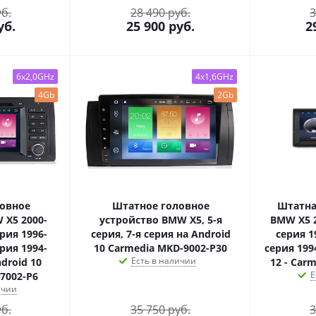
уб.
28 490 руб.
3
уб.
25 900
руб.
2
6x2,0GHz
4x1,6GHz
4Gb
2Gb
овное
Штатное головное
Штатна
 X5 2000-
устройство BMW X5, 5-я
BMW X5 2
ерия 1996-
серия, 7-я серия на Android
серия 19
ерия 1994-
10 Carmedia MKD-9002-P30
серия 199
Есть в наличии
ndroid 10
12 - Car
Е
7002-P6
ичии
уб.
35 750 руб.
3