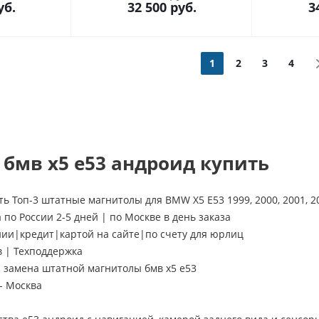
уб.
32 500
руб.
3
1
2
3
4
бмв х5 е53 андроид купить
ь Топ-3 штатные магнитолы для BMW X5 E53 1999, 2000, 2001, 2002
 по России 2-5 дней | по Москве в день заказа
нии|кредит|картой на сайте|по счету для юрлиц
в | Техподдержка
замена штатной магнитолы бмв х5 е53
- Москва