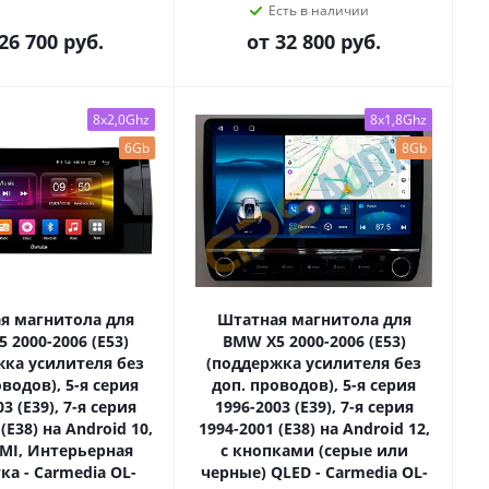
Есть в наличии
26 700 руб.
от
32 800 руб.
8x2,0Ghz
8x1,8Ghz
6Gb
8Gb
я магнитола для
Штатная магнитола для
 2000-2006 (E53)
BMW X5 2000-2006 (E53)
жка усилителя без
(поддержка усилителя без
водов), 5-я серия
доп. проводов), 5-я серия
3 (E39), 7-я серия
1996-2003 (E39), 7-я серия
(E38) на Android 10,
1994-2001 (E38) на Android 12,
DMI, Интерьерная
с кнопками (серые или
ка - Carmedia OL-
черные) QLED - Carmedia OL-