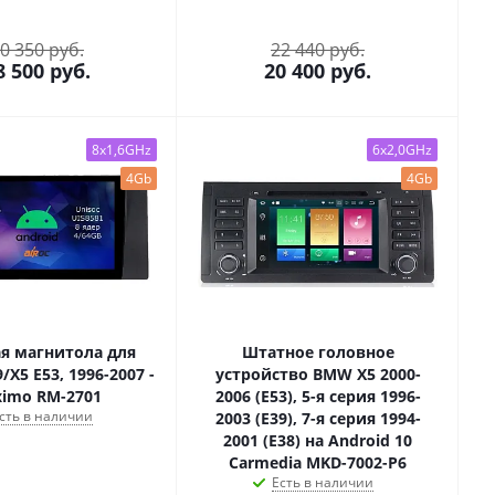
0 350 руб.
22 440 руб.
8 500
руб.
20 400
руб.
8x1,6GHz
6x2,0GHz
4Gb
4Gb
я магнитола для
Штатное головное
/X5 E53, 1996-2007 -
устройство BMW X5 2000-
ximo RM-2701
2006 (E53), 5-я серия 1996-
сть в наличии
2003 (E39), 7-я серия 1994-
2001 (E38) на Android 10
Carmedia MKD-7002-P6
Есть в наличии