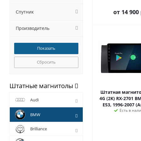
от
14 900 
Спутник
Производитель
Сбросить
Штатные магнитолы
Штатная магнито
4G (2K) RX-2701 B
Audi
E53, 1996-2007 (A
Есть в нал
BMW
Brilliance