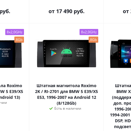
руб.
от
17 490 руб.
от
8x2,0GHz
8x2,0GHz
8Gb
8Gb
ла Roximo
Штатная магнитола Roximo
Штатна
MW 5 E39/X5
2K / RI-2701 для BMW 5 E39/X5
BMW X5
ndroid 13)
E53, 1996-2007 на Android 12
(поддер
ичии
(8/128Gb)
доп. про
Есть в наличии
1996-200
1994-2001 
DSP, H
подсвет