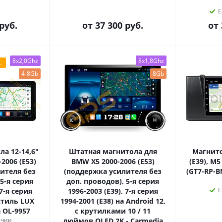
Е
руб.
от
37 300 руб.
от
8x2,0Ghz
8x1,8Ghz
А
4-8Gb
8Gb
а 12-14,6"
Штатная магнитола для
Магнито
2006 (E53)
BMW X5 2000-2006 (E53)
(E39), M5
ителя без
(поддержка усилителя без
(GT7-RP-B
5-я серия
доп. проводов), 5-я серия
Е
 7-я серия
1996-2003 (E39), 7-я серия
(стиль LUX
1994-2001 (E38) на Android 12,
 OL-9957
с крутилками 10 / 11
ичии
дюймов QLED 2K - Carmedia