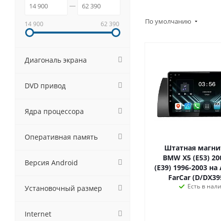
По умолчанию
14 900
62 390
Диагональ экрана
DVD привод
Ядра процессора
Оперативная память
Штатная магни
BMW X5 (E53) 200
Версия Android
(E39) 1996-2003 на 
FarCar (D/DX3
Есть в нал
Установочный размер
Internet