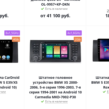
OL-9957+KP-DKN
Есть в наличии
2
руб.
от
41 100 руб.
1
8x1,5GHz
4x1,6GHz
4Gb
2Gb
а CarDroid
Штатное головное
Штатна
W 5 E39/X5
устройство BMW X5 2000-
BMW 5 E39
ndroid 10)
2006, 5-я серия 1996-2003, 7-я
Ro
ичии
Е
серия 1994-2001 на Android 10
Carmedia MKD-7002-P30
Есть в наличии