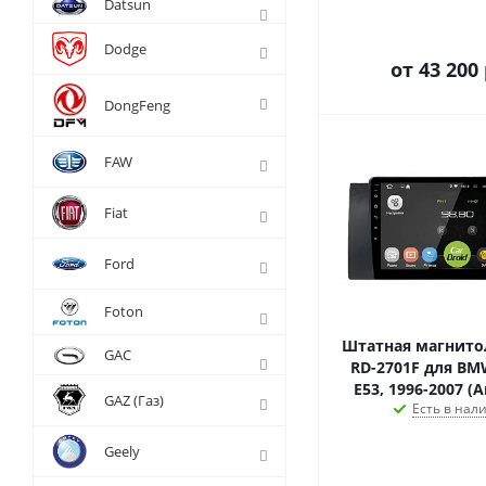
Datsun
Dodge
от
43 200 
DongFeng
FAW
Fiat
Ford
Foton
Штатная магнитол
GAC
RD-2701F для BM
E53, 1996-2007 (A
GAZ (Газ)
Есть в нал
Geely