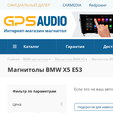
ОФИЦИАЛЬНЫЙ ДИЛЕР
CARMEDIA
Redpower
Интернет-магазин магнитол
Каталог
Гарантия
Дост
Главная
-
BMW магнитолы
-
Магнитолы BMW X5
-
Магнитолы B
Магнитолы BMW X5 E53
Если это не ваш ав
Фильтр по параметрам
Цена
Недорогие для навиг