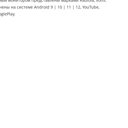
ным монитором представлены марками Radiola, Vomi,
нены на системе Android 9 | 10 | 11 | 12, YouTube,
glePlay.