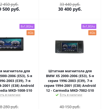
2 450 руб.
33 440 руб.
9 500
руб.
30 400
руб.
8x1,8Ghz
8x1,8Ghz
4Gb
4Gb
я магнитола для
Штатная магнитола для
000-2006 (E53), 5-я
BMW X5 2000-2006 (E53), 5-я
96-2003 (E39), 7-я
серия 1996-2003 (E39), 7-я
4-2001 (E38) Android
серия 1994-2001 (E38) Android
media MKD-1008-S10
12 - Carmedia MKD-7002-S10
сть в наличии
Есть в наличии
8 280 руб.
40 150 руб.