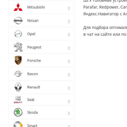
ШГУ головные устройс
Parafar, Redpower, Ca
Mitsubishi
Яндекс.Навигатор с Ал
Nissan
Для подбора оптимал
Opel
в чат на сайте или по
Peugeot
Porsche
Ravon
Renault
Seat
Skoda
Smart