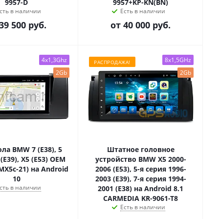
9957-D
9957+KP-KN(BN)
сть в наличии
Есть в наличии
39 500 руб.
от
40 000 руб.
4x1,3Ghz
8x1,5GHz
РАСПРОДАЖА!
2Gb
2Gb
ла BMW 7 (E38), 5
Штатное головное
 (E39), X5 (E53) OEM
устройство BMW X5 2000-
MX5c-21) на Android
2006 (E53), 5-я серия 1996-
10
2003 (E39), 7-я серия 1994-
сть в наличии
2001 (E38) на Android 8.1
CARMEDIA KR-9061-T8
Есть в наличии