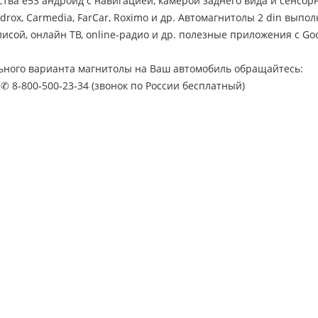
тва е53 андроид с навигацией, камерой заднего вида и сенсор
rdrox, Carmedia, FarCar, Roximo и др. Автомагнитолы 2 din выпол
исой, онлайн ТВ, online-радио и др. полезные приложения с Goo
ьного варианта магнитолы на Ваш автомобиль обращайтесь:
 ✆ 8-800-500-23-34 (звонок по России бесплатный)