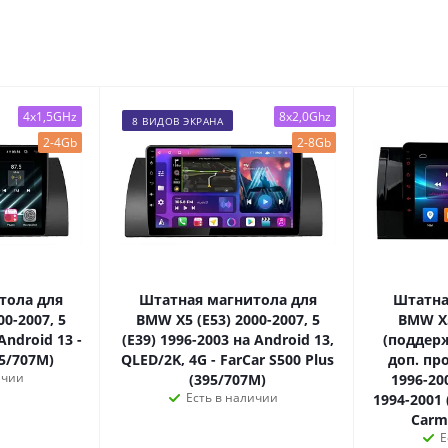
4x1,5GHz
8x2,0Ghz
8 ВИДОВ ЭКРАНА
2-4Gb
2-8Gb
тола для
Штатная магнитола для
Штатна
0-2007, 5
BMW X5 (E53) 2000-2007, 5
BMW X5
Android 13 -
(E39) 1996-2003 на Android 13,
(поддер
95/707M)
QLED/2K, 4G - FarCar S500 Plus
доп. про
ичии
(395/707M)
1996-200
Есть в наличии
1994-2001 
Carm
Е