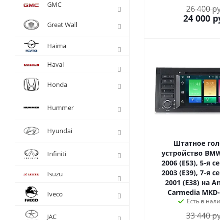
GMC
26 400 р
24 000
р
Great Wall
Haima
Haval
Honda
Hummer
Hyundai
Штатное гол
устройство BMW
Infiniti
2006 (E53), 5-я с
2003 (E39), 7-я с
Isuzu
2001 (E38) на A
Carmedia MKD-
Iveco
Есть в нал
33 440 р
JAC