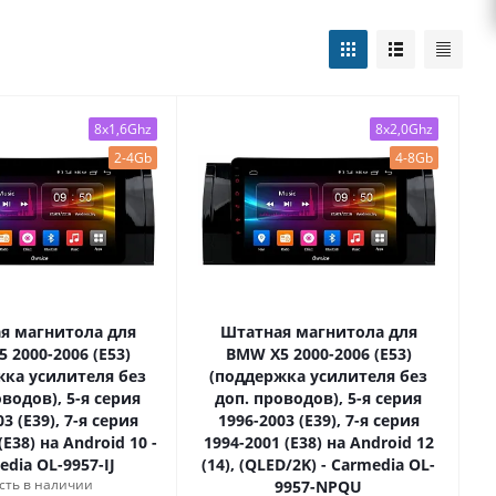
8x1,6Ghz
8x2,0Ghz
2-4Gb
4-8Gb
я магнитола для
Штатная магнитола для
 2000-2006 (E53)
BMW X5 2000-2006 (E53)
жка усилителя без
(поддержка усилителя без
водов), 5-я серия
доп. проводов), 5-я серия
3 (E39), 7-я серия
1996-2003 (E39), 7-я серия
(E38) на Android 10 -
1994-2001 (E38) на Android 12
edia OL-9957-IJ
(14), (QLED/2K) - Carmedia OL-
сть в наличии
9957-NPQU