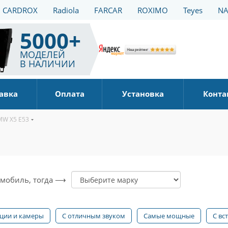
CARDROX
Radiola
FARCAR
ROXIMO
Teyes
NA
5000+
МОДЕЛЕЙ
В НАЛИЧИИ
авка
Оплата
Установка
Конта
MW X5 E53
томобиль, тогда ⟶
ации и камеры
С отличным звуком
Самые мощные
С вс