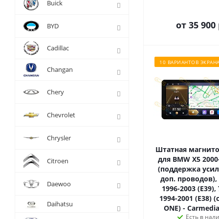
Buick
от
35 900 
BYD
Cadillac
10 ВАРИАНТОВ ЭКРАН
Changan
Chery
Chevrolet
Chrysler
Штатная магнитол
для BMW X5 2000-
Citroen
(поддержка усил
доп. проводов), 
Daewoo
1996-2003 (E39),
1994-2001 (E38) 
Daihatsu
ONE) - Carmedia
Есть в нал