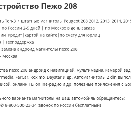
стройство Пежо 208
ь Топ-3 ⭐ штатные магнитолы Peugeot 208 2012, 2013, 2014, 2015
 по России 2-5 дней | по Москве в день заказа
нии|кредит|картой на сайте|по счету для юрлиц
в | Техподдержка
замена андроид магнитолы пежо 208
- Москва
ства пежо 208 андроид с навигацией, мультимедиа, камерой за
rmedia, FarCar, Roximo, Daystar и др. Автомагнитолы 2 din выпол
исой, онлайн ТВ, online-радио и др. полезные приложения с Goo
ьного варианта магнитолы на Ваш автомобиль обращайтесь:
 ✆ 8-800-500-23-34 (звонок по России бесплатный)