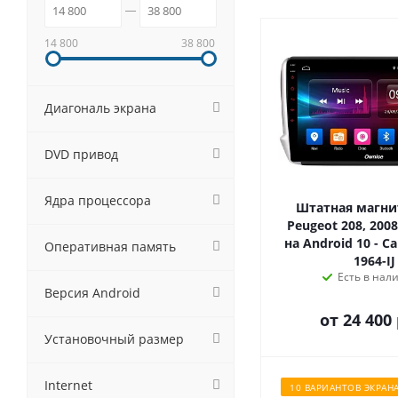
14 800
38 800
Диагональ экрана
DVD привод
Ядра процессора
Штатная магни
Peugeot 208, 2008
на Android 10 - C
Оперативная память
1964-IJ
Есть в нал
Версия Android
от
24 400 
Установочный размер
Internet
10 ВАРИАНТОВ ЭКРАН