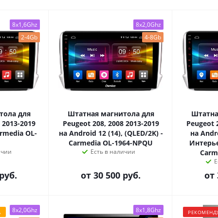
8x1,6Ghz
8x2,0Ghz
2-4Gb
4-8Gb
тола для
Штатная магнитола для
Штатна
 2013-2019
Peugeot 208, 2008 2013-2019
Peugeot 
armedia OL-
на Android 12 (14), (QLED/2K) -
на Andr
Carmedia OL-1964-NPQU
Интерье
ичии
Есть в наличии
Carm
Е
руб.
от
30 500 руб.
от
8x2,0Ghz
8x1,8Ghz
А
РЕКОМЕНД