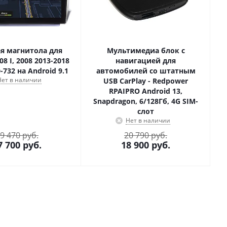
я магнитола для
Мультимедиа блок с
08 I, 2008 2013-2018
навигацией для
732 на Android 9.1
автомобилей со штатным
Нет в наличии
USB CarPlay - Redpower
RPAIPRO Android 13,
Snapdragon, 6/128Гб, 4G SIM-
слот
Нет в наличии
9 470 руб.
20 790 руб.
7 700
руб.
18 900
руб.