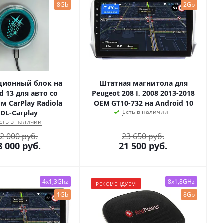
8Gb
2Gb
ционный блок на
Штатная магнитола для
d 13 для авто со
Peugeot 208 I, 2008 2013-2018
 CarPlay Radiola
OEM GT10-732 на Android 10
Есть в наличии
DL-Carplay
сть в наличии
2 000 руб.
23 650 руб.
8 000
руб.
21 500
руб.
4x1,3Ghz
8x1,8GHz
РЕКОМЕНДУЕМ
1Gb
8Gb