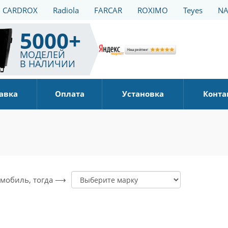
CARDROX
Radiola
FARCAR
ROXIMO
Teyes
NA
5000+
МОДЕЛЕЙ
В НАЛИЧИИ
авка
Оплата
Установка
Конта
томобиль, тогда ⟶