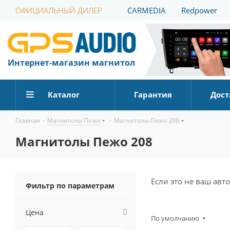
ОФИЦИАЛЬНЫЙ ДИЛЕР
CARMEDIA
Redpower
Интернет-магазин магнитол
Каталог
Гарантия
Дост
Главная
-
Магнитолы Пежо
-
Магнитолы Пежо 208
Магнитолы Пежо 208
Если это не ваш ав
Фильтр по параметрам
Цена
По умолчанию