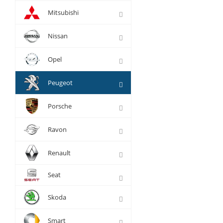
Mitsubishi
Nissan
Opel
Peugeot
Porsche
Ravon
Renault
Seat
Skoda
Smart