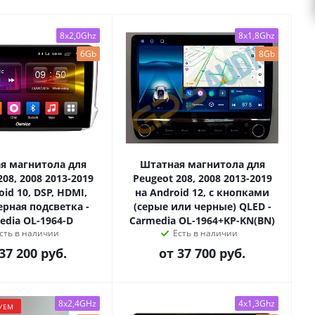
8x2,0Ghz
8x1,8Ghz
6Gb
8Gb
я магнитола для
Штатная магнитола для
208, 2008 2013-2019
Peugeot 208, 2008 2013-2019
oid 10, DSP, HDMI,
на Android 12, с кнопками
рная подсветка -
(серые или черные) QLED -
edia OL-1964-D
Carmedia OL-1964+KP-KN(BN)
сть в наличии
Есть в наличии
37 200 руб.
от
37 700 руб.
8x2,4GHz
4x1,3Ghz
УЕМ