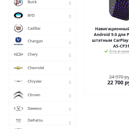
Buick
BYD
Cadillac
Навигационный
Android 9.0 для 
штатным CarPlay
Changan
AS-CP3
Есть в нал
Chery
Chevrolet
24 970 р
Chrysler
22 700
р
Citroen
Daewoo
Daihatsu