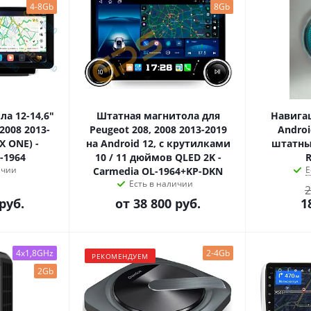
4-8Gb
8Gb
а 12-14,6"
Штатная магнитола для
Навига
2008 2013-
Peugeot 208, 2008 2013-2019
Androi
X ONE) -
на Android 12, с крутилками
штатным
-1964
10 / 11 дюймов QLED 2K -
R
ичии
Е
Carmedia OL-1964+KP-DKN
Есть в наличии
2
руб.
от
38 800 руб.
1
4x1,8GHz
2-4Gb
РЕКОМЕНДУЕМ
2Gb