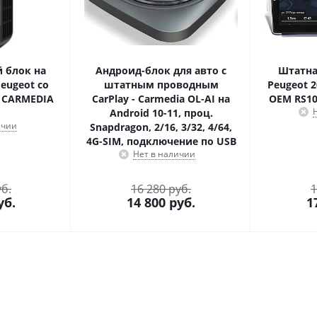
 блок на
Андроид-блок для авто с
Штатна
Peugeot со
штатным проводным
Peugeot 2
 CARMEDIA
CarPlay - Carmedia OL-AI на
OEM RS10-
1
Android 10-11, проц.
ичии
Snapdragon, 2/16, 3/32, 4/64,
4G-SIM, подключение по USB
Нет в наличии
уб.
16 280 руб.
1
уб.
14 800
руб.
1