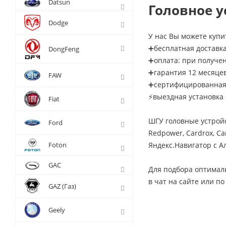
Datsun
Головное у
Dodge
У нас Вы можете купит
➕бесплатная доставка
DongFeng
➕оплата: при получе
➕гарантия 12 месяце
FAW
➕сертифицированная 
⚡выездная установка 
Fiat
ШГУ головные устрой
Ford
Redpower, Cardrox, Ca
Foton
Яндекс.Навигатор с Ал
GAC
Для подбора оптимал
в чат на сайте или по
GAZ (Газ)
Geely