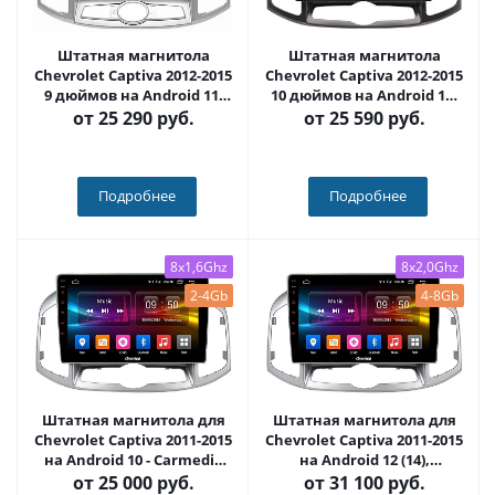
Штатная магнитола
Штатная магнитола
Chevrolet Captiva 2012-2015
Chevrolet Captiva 2012-2015
9 дюймов на Android 11,
10 дюймов на Android 11,
DSP, 4G, IPS / QLED 2K,
DSP, 4G, IPS / QLED 2K,
от
25 290 руб.
от
25 590 руб.
Carplay - Cardrox CD-4786
Carplay - Cardrox CD-4326
Подробнее
Подробнее
8x1,6Ghz
8x2,0Ghz
2-4Gb
4-8Gb
Штатная магнитола для
Штатная магнитола для
Chevrolet Captiva 2011-2015
Chevrolet Captiva 2011-2015
на Android 10 - Carmedia
на Android 12 (14),
OL-1276-IJ
(QLED/2K) - Carmedia OL-
от
25 000 руб.
от
31 100 руб.