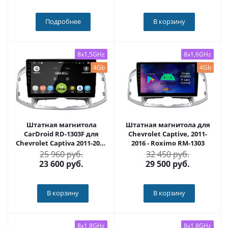
Подробнее
В корзину
8x1,5GHz
8x1,6GHz
4Gb
4Gb
Штатная магнитола
Штатная магнитола для
CarDroid RD-1303F для
Chevrolet Captive, 2011-
Chevrolet Captiva 2011-2016
2016 - Roximo RM-1303
(Android 10)
25 960 руб.
32 450 руб.
23 600
руб.
29 500
руб.
В корзину
В корзину
8x1,8GHz
8x1,8GHz