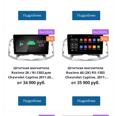
1276-NPQU
Подробнее
Подробнее
8x2,0GHz
8x2,0GHz
8Gb
8Gb
Штатная магнитола
Штатная магнитола
Roximo 2K / RI-1303 для
Roximo 4G (2K) RX-1303
Chevrolet Captiva 2011-2016
Chevrolet Captive, 2011-
на Android 12 (8/128Gb)
2016 (Android 13)
от
34 900 руб.
от
35 900 руб.
Подробнее
Подробнее