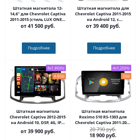
Штатная магнитола 12-
Штатная магнитола для
14,6" для Chevrolet Captiva
Chevrolet Captiva 2011-2015
2011-2015 (стиль LUX ONE) -
на Android 12, с
Carmedia OL-1276
крутилками 10 / 11
от
41 500 руб.
от
39 400 руб.
дюймов QLED 2K -
Carmedia OL-1276+KP-DKN
Подробнее
Подробнее
8x1,8GHz
4x1,2GHz
4-8Gb
2Gb
Штатная магнитола
Штатная магнитола
Chevrolet Captiva 2012-2015
Roximo S10 RS-1303 для
на Android 10, DSP, 4G, IPS,
Chevrolet Captiva 2011-2016
Carplay - Cardrox CD-4326-
(Android 10)
20 790 руб.
от
39 900 руб.
13 (11-13 дюймов)
18 900
руб.