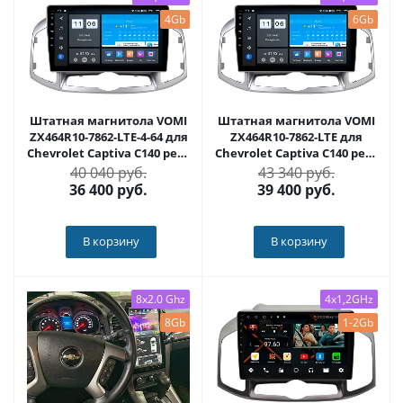
4Gb
6Gb
Штатная магнитола VOMI
Штатная магнитола VOMI
ZX464R10-7862-LTE-4-64 для
ZX464R10-7862-LTE для
Chevrolet Captiva C140 рест
Chevrolet Captiva C140 рест
09.2011-09.2015 на Android
09.2011-09.2015 на Android
40 040 руб.
43 340 руб.
10
10
36 400
руб.
39 400
руб.
В корзину
В корзину
8x2.0 Ghz
4x1,2GHz
8Gb
1-2Gb