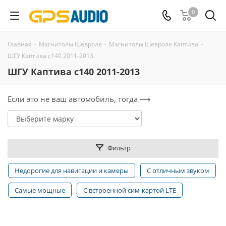
0
Главная
-
Магнитолы Шевроле
-
Магнитолы Шевроле Каптива
-
ШГУ Каптива с140 2011-2013
ШГУ Каптива с140 2011-2013
Если это не ваш автомобиль, тогда ⟶
Фильтр
Недорогие для навигации и камеры
С отличным звуком
Самые мощные
С встроенной сим-картой LTE