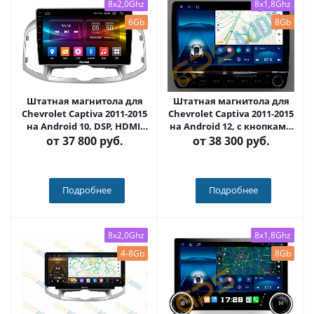
8x2,0Ghz
8x1,8Ghz
6Gb
8Gb
Штатная магнитола для
Штатная магнитола для
Chevrolet Captiva 2011-2015
Chevrolet Captiva 2011-2015
на Android 10, DSP, HDMI,
на Android 12, с кнопками
Интерьерная подсветка -
(серые или черные) QLED -
от
37 800 руб.
от
38 300 руб.
Carmedia OL-1276-D
Carmedia OL-1276+KP-
KN(BN)
Подробнее
Подробнее
8x2,0Ghz
8x1,8Ghz
4-8Gb
8Gb