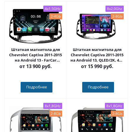
4x1,5GHz
8x2,0Ghz
2-4Gb
2-8Gb
Штатная магнитола для
Штатная магнитола для
Chevrolet Captiva 2011-2015
Chevrolet Captiva 2011-2015
на Android 13 - FarCar
на Android 13, QLED/2K, 4G -
(D/DX109M)
FarCar S500 Plus (109M)
от
13 900 руб.
от
15 990 руб.
Подробнее
Подробнее
8x1,8GHz
8x1,8GHz
2-8Gb
2-8Gb