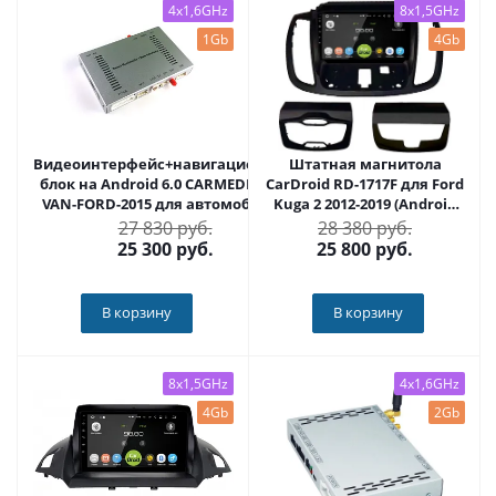
4x1,6GHz
8x1,5GHz
1Gb
4Gb
Видеоинтерфейс+навигационный
Штатная магнитола
блок на Android 6.0 CARMEDIA EXP
CarDroid RD-1717F для Ford
VAN-FORD-2015 для автомобилей
Kuga 2 2012-2019 (Android
FORD
10)
27 830 руб.
28 380 руб.
25 300
руб.
25 800
руб.
В корзину
В корзину
8x1,5GHz
4x1,6GHz
4Gb
2Gb