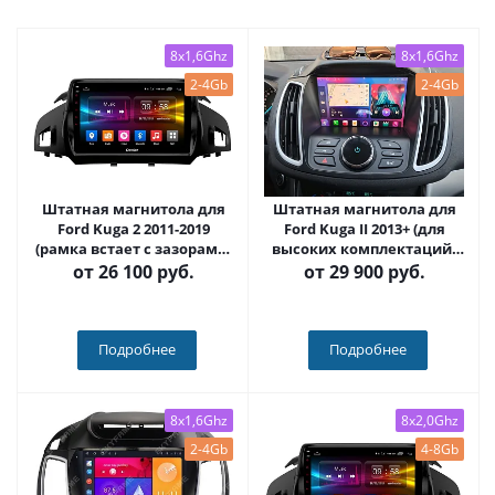
8x1,6Ghz
8x1,6Ghz
2-4Gb
2-4Gb
Штатная магнитола для
Штатная магнитола для
Ford Kuga 2 2011-2019
Ford Kuga II 2013+ (для
(рамка встает с зазорами)
высоких комплектаций)
на Android 10 - Carmedia
на Android 10 - Carmedia
от
26 100 руб.
от
29 900 руб.
OL-9203-1-IJ
SF-9203-2-IJ
Подробнее
Подробнее
8x1,6Ghz
8x2,0Ghz
2-4Gb
4-8Gb