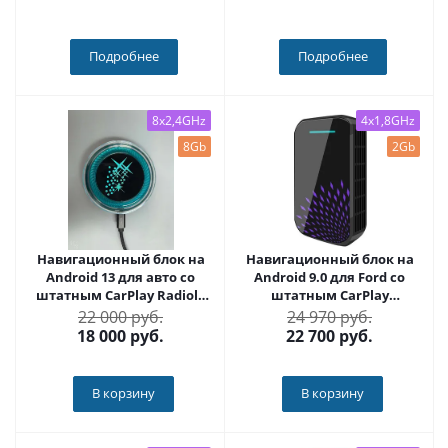
- Carmedia OL-9203-1
крутилками 10 / 11
дюймов QLED 2K -
Carmedia OL-9203-1+KP-
DKN
Подробнее
Подробнее
8x2,4GHz
4x1,8GHz
8Gb
2Gb
Навигационный блок на
Навигационный блок на
Android 13 для авто со
Android 9.0 для Ford со
штатным CarPlay Radiola
штатным CarPlay
RDL-Carplay
CARMEDIA AS-CP31
22 000 руб.
24 970 руб.
18 000
руб.
22 700
руб.
В корзину
В корзину