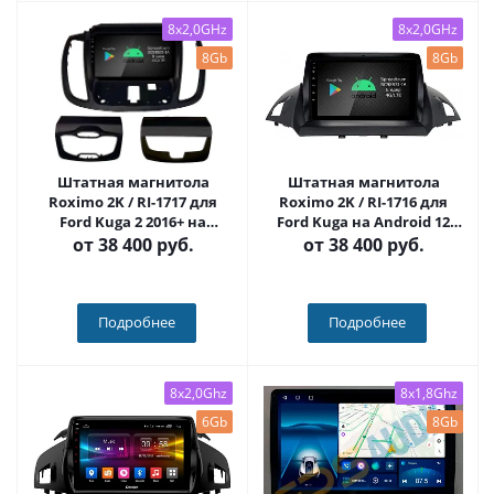
8x2,0GHz
8x2,0GHz
8Gb
8Gb
Штатная магнитола
Штатная магнитола
Roximo 2K / RI-1717 для
Roximo 2K / RI-1716 для
Ford Kuga 2 2016+ на
Ford Kuga на Android 12
Android 12 (8/128Gb)
(8/128Gb)
от
38 400 руб.
от
38 400 руб.
Подробнее
Подробнее
8x2,0Ghz
8x1,8Ghz
6Gb
8Gb