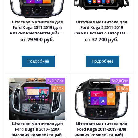
Штатная магнитола для
Штатная магнитола для
Ford Kuga 2011-2019 (для
Ford Kuga 2 2011-2019
низких комплектаций) на
(рамка встает с зазорами)
Android 10 - Carmedia SF-
на Android 12 (14),
от
29 900 руб.
от
32 200 руб.
9203-1-IJ
(QLED/2K) - Carmedia OL-
9203-1-NPQU
Подробнее
Подробнее
8x2,0Ghz
8x2,0Ghz
4-8Gb
4-8Gb
Штатная магнитола для
Штатная магнитола для
Ford Kuga II 2013+ (для
Ford Kuga 2011-2019 (для
высоких комплектаций)
низких комплектаций) на