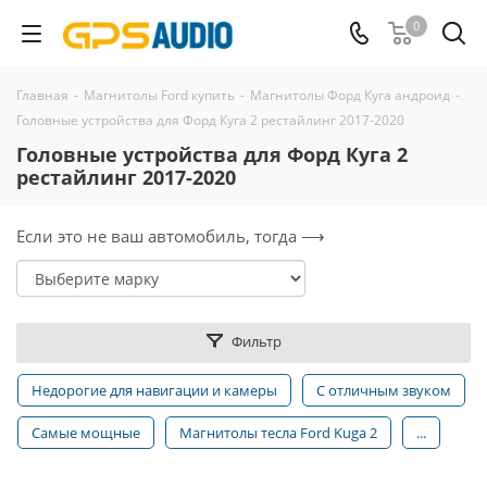
0
Главная
-
Магнитолы Ford купить
-
Магнитолы Форд Куга андроид
-
Головные устройства для Форд Куга 2 рестайлинг 2017-2020
Головные устройства для Форд Куга 2
рестайлинг 2017-2020
Если это не ваш автомобиль, тогда ⟶
Фильтр
Недорогие для навигации и камеры
С отличным звуком
Самые мощные
Магнитолы тесла Ford Kuga 2
...