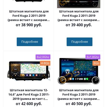
Штатная магнитола для
Штатная магнитола для
Ford Kuga 2 2011-2019
Ford Kuga 2 2011-2019
(рамка встает с зазорами)
(рамка встает с зазорами)
на Android 10, DSP, HDMI,
на Android 12, с кнопками
от
38 900 руб.
от
39 400 руб.
Интерьерная подсветка -
(серые или черные) QLED -
Carmedia OL-9203-1-D
Carmedia OL-9203-1+KP-
KN(BN)
Подробнее
Подробнее
8x2,0Ghz
8x1,8Ghz
4-8Gb
8Gb
Штатная магнитола 12-
Штатная магнитола для
14,6" для Ford Kuga 2 2011-
Ford Kuga 2 2011-2019
2019 (рамка встает с
(рамка встает с зазорами)
зазорами) (стиль LUX ONE)
на Android 12, с
от
42 600 руб.
от
40 500 руб.