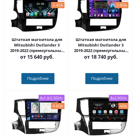
2-4Gb
2-8Gb
Штатная магнитола для
Штатная магнитола для
Mitsubishi Outlander 3
Mitsubishi Outlander 3
2019-2022 (прямоугольный
2019-2022 (прямоугольный
климат) 3 2019-2022
климат) на Android 13,
от
15 640 руб.
от
18 740 руб.
(прямоугольный климат)
QLED/2K, 4G - FarCar S500
на Android 13 - FarCar
Plus (2005M 360)
(D/DX2005M 360)
Подробнее
Подробнее
8x1,6/2,0GHz
8x2,0GHz
4-6Gb
4Gb