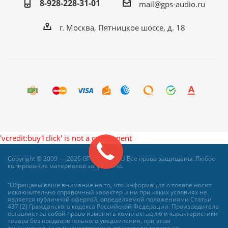
8-928-228-31-01
mail@gps-audio.ru
г. Москва, Пятницкое шоссе, д. 18
'vcredit:buy1click' is not a component
Copyright © 2009 — 2026 GPS-AUDIO.RU Все права защищены. Любое
копирование материалов запрещено.
“Обращаем ваше внимание на то, что информация о товаре носит
исключительно справочный характер и ни при каких условиях не
является публичной офертой, определяемой положениями Статьи
437 (2) Гражданского кодекса Российской Федерации. Производитель
оставляет за собой право изменять комплектацию и характеристики
товара без предварительного уведомления, при этом
функциональные и качественные показатели товара не