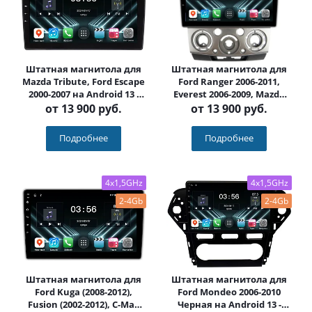
Штатная магнитола для
Штатная магнитола для
Mazda Tribute, Ford Escape
Ford Ranger 2006-2011,
2000-2007 на Android 13 -
Everest 2006-2009, Mazda
FarCar (D/DX3032M)
BT-50 2006-2011 на Android
от
13 900 руб.
от
13 900 руб.
13 - FarCar (D/DX3021M
серебро)
Подробнее
Подробнее
4x1,5GHz
4x1,5GHz
2-4Gb
2-4Gb
Штатная магнитола для
Штатная магнитола для
Ford Kuga (2008-2012),
Ford Mondeo 2006-2010
Fusion (2002-2012), C-Max
Черная на Android 13 -