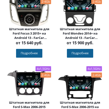
2-4Gb
2-4Gb
Штатная магнитола для
Штатная магнитола для
Ford Focus 3 2015+ на
Ford Mondeo 2014+ на
Android 13 - FarCar
Android 13 - FarCar
(D/DX150/501M)
(D/DX377M)
от
15 640 руб.
от
15 900 руб.
Подробнее
Подробнее
4x1,5GHz
4x1,5GHz
2-4Gb
2-4Gb
Штатная магнитола для
Штатная магнитола для
Ford S-Max 2006-2015
Ford S-Max 2006-2015 на