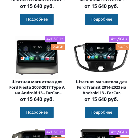
на Android 13 - FarCar
(D/DX3250M Type B)
от
15 640 руб.
от
15 640 руб.
(D/DX3253M)
Подробнее
Подробнее
4x1,5GHz
4x1,5GHz
2-4Gb
2-4Gb
Штатная магнитола для
Штатная магнитола для
Ford Fiesta 2008-2017 Type A
Ford Transit 2014-2023 на
на Android 13 - FarCar
Android 13 - FarCar
(D/DX3249M Type A)
(D/DX3248M)
от
15 640 руб.
от
15 640 руб.
Подробнее
Подробнее
4x1,5GHz
4x1,5GHz