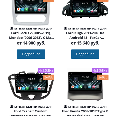
Штатная магнитола для
Штатная магнитола для
Ford Focus 2 (2005-2011),
Ford Kuga 2013-2016 на
Mondeo (2006-2013), C-Max
Android 13 - FarCar
(2008+), Galaxy (2008+) на
(D/DX362M)
от
14 900 руб.
от
15 640 руб.
Android 13 - FarCar
(D/DX003M климат)
Подробнее
Подробнее
4x1,5GHz
4x1,5GHz
2-4Gb
2-4Gb
Штатная магнитола для
Штатная магнитола для
Ford Transit Custom,
Ford Fiesta 2008-2017 Type B
Tourneo Custom 2012-2017
на Android 13 - FarCar