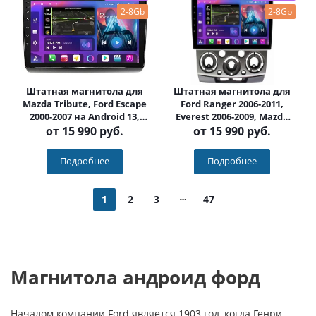
2-8Gb
2-8Gb
Штатная магнитола для
Штатная магнитола для
Mazda Tribute, Ford Escape
Ford Ranger 2006-2011,
2000-2007 на Android 13,
Everest 2006-2009, Mazda
QLED/2K, 4G - FarCar S500
BT-50 2006-2011 на Android
от
15 990 руб.
от
15 990 руб.
Plus (3032M)
13, QLED/2K, 4G - FarCar
S500 Plus (3021M серебро)
Подробнее
Подробнее
1
2
3
47
Магнитола андроид форд
Началом компании Ford является 1903 год, когда Генри