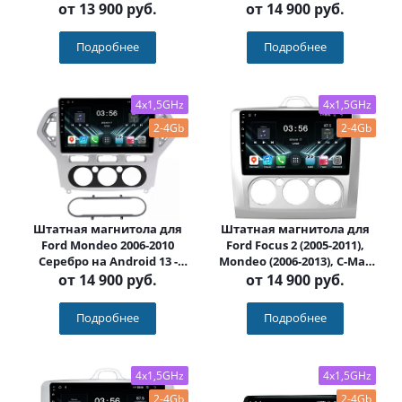
(2003-2008), Galaxy 2006+,
FarCar (D/DX1231M
от
13 900 руб.
от
14 900 руб.
Focus (2004-2008) на
черная)
Android 13 - FarCar
Подробнее
Подробнее
(D/DX140M)
4x1,5GHz
4x1,5GHz
2-4Gb
2-4Gb
Штатная магнитола для
Штатная магнитола для
Ford Mondeo 2006-2010
Ford Focus 2 (2005-2011),
Серебро на Android 13 -
Mondeo (2006-2013), C-Max
FarCar (D/DX1231M
(2008+), Galaxy (2008+) на
от
14 900 руб.
от
14 900 руб.
серебро)
Android 13 - FarCar
(D/DX003M конд.)
Подробнее
Подробнее
4x1,5GHz
4x1,5GHz
2-4Gb
2-4Gb