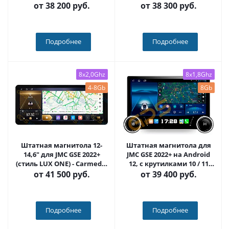
(Android 13)
черные) QLED - Carmedia
от
38 200 руб.
от
38 300 руб.
HP-JC2022+KP-KN(BN)
Подробнее
Подробнее
8x2,0Ghz
8x1,8Ghz
4-8Gb
8Gb
Штатная магнитола 12-
Штатная магнитола для
14,6" для JMC GSE 2022+
JMC GSE 2022+ на Android
(стиль LUX ONE) - Carmedia
12, с крутилками 10 / 11
HP-JC2022
дюймов QLED 2K -
от
41 500 руб.
от
39 400 руб.
Carmedia HP-JC2022+KP-
DKN
Подробнее
Подробнее