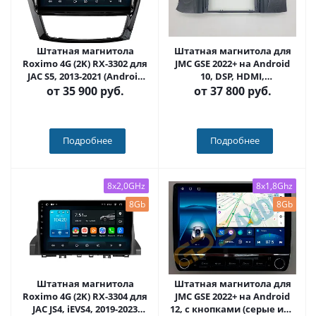
Штатная магнитола
Штатная магнитола для
Roximo 4G (2K) RX-3302 для
JMC GSE 2022+ на Android
JAC S5, 2013-2021 (Android
10, DSP, HDMI,
13)
Интерьерная подсветка -
от
35 900 руб.
от
37 800 руб.
Carmedia HP-JC2022-D
Подробнее
Подробнее
8x2,0GHz
8x1,8Ghz
8Gb
8Gb
Штатная магнитола
Штатная магнитола для
Roximo 4G (2K) RX-3304 для
JMC GSE 2022+ на Android
JAC JS4, iEVS4, 2019-2023
12, с кнопками (серые или