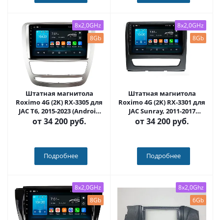
8x2,0GHz
8x2,0GHz
8Gb
8Gb
Штатная магнитола
Штатная магнитола
Roximo 4G (2K) RX-3305 для
Roximo 4G (2K) RX-3301 для
JAC T6, 2015-2023 (Android
JAC Sunray, 2011-2017
13)
(Android 13)
от
34 200 руб.
от
34 200 руб.
Подробнее
Подробнее
8x2,0GHz
8x2,0Ghz
8Gb
6Gb