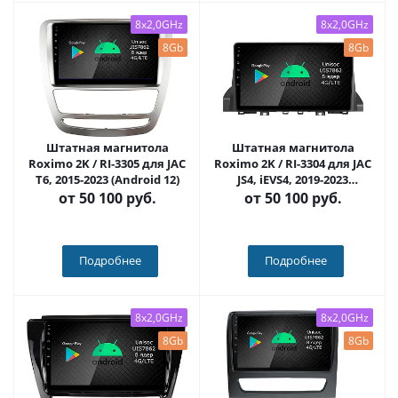
8x2,0GHz
8x2,0GHz
8Gb
8Gb
Штатная магнитола
Штатная магнитола
Roximo 2K / RI-3305 для JAC
Roximo 2K / RI-3304 для JAC
T6, 2015-2023 (Android 12)
JS4, iEVS4, 2019-2023
(Android 12)
от
50 100 руб.
от
50 100 руб.
Подробнее
Подробнее
8x2,0GHz
8x2,0GHz
8Gb
8Gb