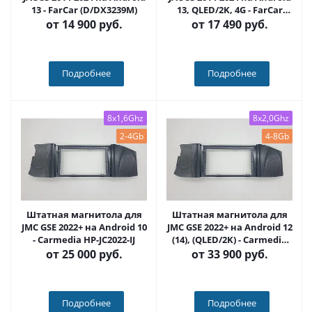
13 - FarCar (D/DX3239M)
13, QLED/2K, 4G - FarCar
S500 Plus (3239M)
от
14 900 руб.
от
17 490 руб.
Подробнее
Подробнее
8x1,6Ghz
8x2,0Ghz
2-4Gb
4-8Gb
Штатная магнитола для
Штатная магнитола для
JMC GSE 2022+ на Android 10
JMC GSE 2022+ на Android 12
- Carmedia HP-JC2022-IJ
(14), (QLED/2K) - Carmedia
HP-JC2022-NPQU
от
25 000 руб.
от
33 900 руб.
Подробнее
Подробнее