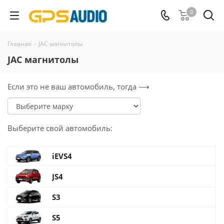
0
Главная
-
JAC магнитолы
JAC магнитолы
Если это не ваш автомобиль, тогда ⟶
Выберите
свой
автомобиль:
iEVS4
JS4
S3
S5