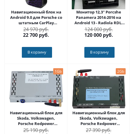
Навигационный блок на
Монитор 12,3" Porcshe
Android 9.0 для Porsche со
Panamera 2014-2016 на
штатным CarPlay
Android 13 - Radiola RDL-
CARMEDIA AS-CP91
Panamera 3.0 12.3
24 970 руб.
124 000 руб.
22 700
руб.
120 000
руб.
В корзину
В корзину
1Gb
2Gb
Навигационный блок для
Навигационный блок для
Skoda, Volkswagen,
Skoda, Volkswagen,
Porsche Redpower
Porsche Redpower
AndroidBox2 VAG на
AndroidBox2 VAG 2Gb на
25 190 руб.
27 390 руб.