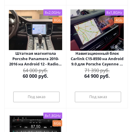
8x2,0GHz
8x1,8GHz
8Gb
4Gb
Штатная магнитола
Навигационный блок
Porcshe Panamera 2010-
Carlink C15-8550 на Android
2016 на Android 12 - Radiola
9.0 для Porsche Cayenne III
RDL-Panamera
2017+, Macan II, Panamera
64 000 руб.
71 390 руб.
II
60 000
руб.
64 900
руб.
Под заказ
Под заказ
8x1,8GHz
6Gb