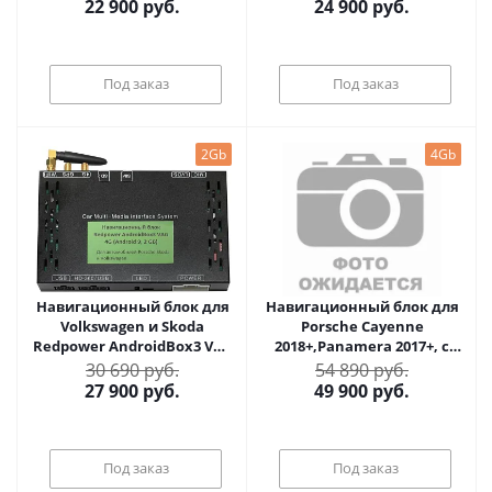
Android 6.0.1
Android 6.0.1
22 900
руб.
24 900
руб.
Под заказ
Под заказ
2Gb
4Gb
Навигационный блок для
Навигационный блок для
Volkswagen и Skoda
Porsche Cayenne
Redpower AndroidBox3 VAG
2018+,Panamera 2017+, с
4G на Android 9.0
экраном 12,3 дюйма
30 690 руб.
54 890 руб.
Redpower AndroidBox3 PC
27 900
руб.
49 900
руб.
на Android 8.1
Под заказ
Под заказ