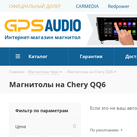
ОФИЦИАЛЬНЫЙ ДИЛЕР
CARMEDIA
Redpower
Интернет-магазин магнитол
Каталог
Гарантия
Дост
Главная
-
Магнитолы Чери
-
Магнитолы на Chery QQ6
Магнитолы на Chery QQ6
Если это не ваш ав
Фильтр по параметрам
Цена
По умолчанию