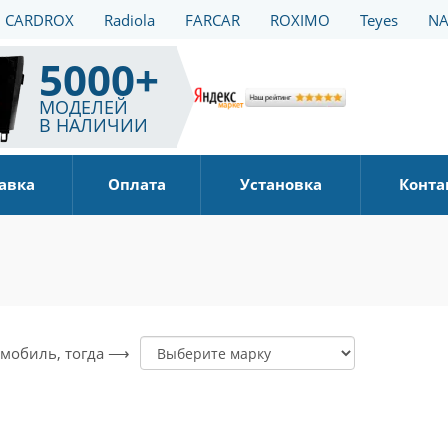
CARDROX
Radiola
FARCAR
ROXIMO
Teyes
NA
5000+
МОДЕЛЕЙ
В НАЛИЧИИ
авка
Оплата
Установка
Конта
томобиль, тогда ⟶