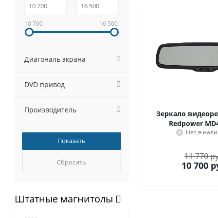
10 700
16 500
Диагональ экрана
DVD привод
Производитель
Зеркало видеоре
Redpower MD
Нет в нал
11 770 р
Сбросить
10 700
р
Штатные магнитолы