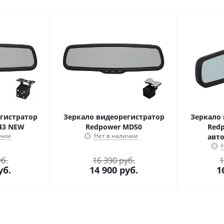
гистратор
Зеркало видеорегистратор
Зеркало 
43 NEW
Redpower MD50
Redp
ичии
Нет в наличии
авт
уб.
16 390 руб.
1
уб.
14 900
руб.
1