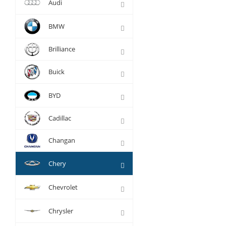
Audi
BMW
Brilliance
Buick
BYD
Cadillac
Changan
Chery
Chevrolet
Chrysler