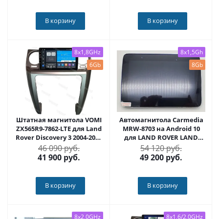
В корзину
В корзину
8x1,8GHz
8x1,5Gh
6Gb
8Gb
Штатная магнитола VOMI
Автомагнитола Carmedia
ZX565R9-7862-LTE для Land
MRW-8703 на Android 10
Rover Discovery 3 2004-2009
для LAND ROVER LAND
(для авто без монитора)
ROVER DISCOVERY 3 2005-
46 090 руб.
54 120 руб.
на Android 10
2009 DENSO
41 900
руб.
49 200
руб.
В корзину
В корзину
8x2,0GHz
8x1,6/2,0GHz