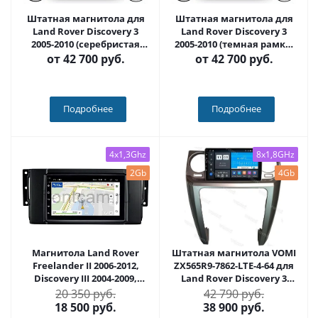
Штатная магнитола для
Штатная магнитола для
Land Rover Discovery 3
Land Rover Discovery 3
2005-2010 (серебристая
2005-2010 (темная рамка)
рамка) на Android 12, с
на Android 12, с
от
42 700 руб.
от
42 700 руб.
крутилками 10 / 11
крутилками 10 / 11
дюймов QLED 2K -
дюймов QLED 2K -
Carmedia SF-9703-2+KP-DKN
Carmedia SF-9703-1+KP-DKN
Подробнее
Подробнее
4x1,3Ghz
8x1,8GHz
2Gb
4Gb
Магнитола Land Rover
Штатная магнитола VOMI
Freelander II 2006-2012,
ZX565R9-7862-LTE-4-64 для
Discovery III 2004-2009,
Land Rover Discovery 3
Range Rover Sport 2005-
2004-2009 (для авто без
20 350 руб.
42 790 руб.
2009 OEM (GT7-RP-LRRN-114)
монитора) на Android 10
18 500
руб.
38 900
руб.
на Android 10