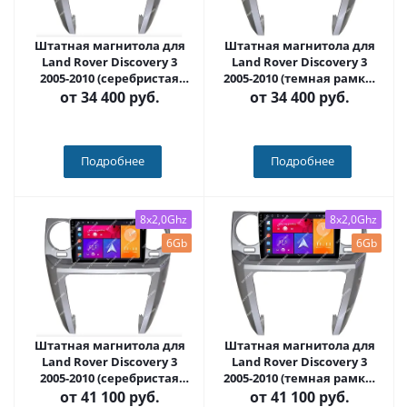
Штатная магнитола для
Штатная магнитола для
Land Rover Discovery 3
Land Rover Discovery 3
2005-2010 (серебристая
2005-2010 (темная рамка)
рамка) на Android 12 (14),
на Android 12 (14),
от
34 400 руб.
от
34 400 руб.
(QLED/2K) - Carmedia SF-
(QLED/2K) - Carmedia SF-
9703-2-NPQU
9703-1-NPQU
Подробнее
Подробнее
8x2,0Ghz
8x2,0Ghz
6Gb
6Gb
Штатная магнитола для
Штатная магнитола для
Land Rover Discovery 3
Land Rover Discovery 3
2005-2010 (серебристая
2005-2010 (темная рамка)
рамка) на Android 10, DSP,
на Android 10, DSP, HDMI,
от
41 100 руб.
от
41 100 руб.