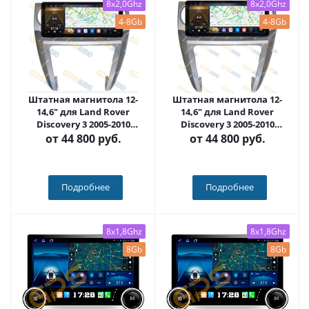
8x2,0Ghz
8x2,0Ghz
4-8Gb
4-8Gb
Штатная магнитола 12-
Штатная магнитола 12-
14,6" для Land Rover
14,6" для Land Rover
Discovery 3 2005-2010
Discovery 3 2005-2010
(серебристая рамка)
(темная рамка) (стиль LUX
от
44 800 руб.
от
44 800 руб.
(стиль LUX ONE) - Carmedia
ONE) - Carmedia SF-9703-1
SF-9703-2
Подробнее
Подробнее
8x1,8Ghz
8x1,8Ghz
8Gb
8Gb