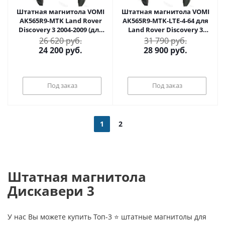
Штатная магнитола VOMI
Штатная магнитола VOMI
AK565R9-MTK Land Rover
AK565R9-MTK-LTE-4-64 для
Discovery 3 2004-2009 (для
Land Rover Discovery 3
авто без монитора) на
2004-2009 (для авто без
26 620 руб.
31 790 руб.
Android 10
монитора) на Android 10
24 200
руб.
28 900
руб.
Под заказ
Под заказ
1
2
Штатная магнитола
Дискавери 3
У нас Вы можете купить Топ-3 ⭐ штатные магнитолы для