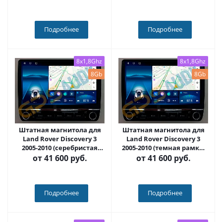
HDMI, Интерьерная
Интерьерная подсветка -
подсветка - Carmedia SF-
Carmedia SF-9703-1-D
9703-2-D
Подробнее
Подробнее
8x1,8Ghz
8x1,8Ghz
8Gb
8Gb
Штатная магнитола для
Штатная магнитола для
Land Rover Discovery 3
Land Rover Discovery 3
2005-2010 (серебристая
2005-2010 (темная рамка)
рамка) на Android 12, с
на Android 12, с кнопками
от
41 600 руб.
от
41 600 руб.
кнопками (серые или
(серые или черные) QLED -
черные) QLED - Carmedia
Carmedia SF-9703-1+KP-
SF-9703-2+KP-KN(BN)
KN(BN)
Подробнее
Подробнее