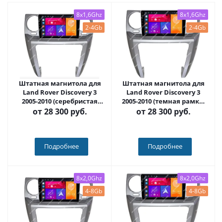
8x1,6Ghz
8x1,6Ghz
2-4Gb
2-4Gb
Штатная магнитола для
Штатная магнитола для
Land Rover Discovery 3
Land Rover Discovery 3
2005-2010 (серебристая
2005-2010 (темная рамка)
рамка) на Android 10 -
на Android 10 - Carmedia
от
28 300 руб.
от
28 300 руб.
Carmedia SF-9703-2-IJ
SF-9703-1-IJ
Подробнее
Подробнее
8x2,0Ghz
8x2,0Ghz
4-8Gb
4-8Gb