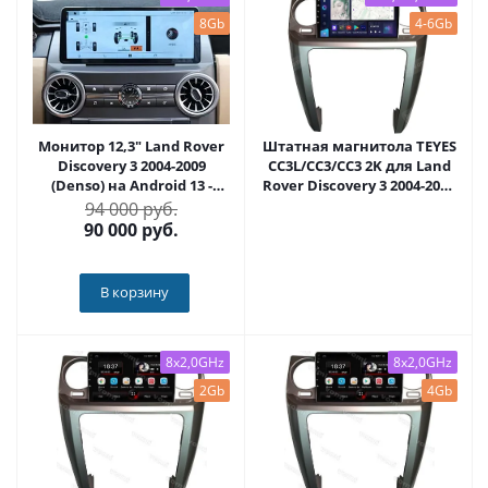
8Gb
4-6Gb
Монитор 12,3" Land Rover
Штатная магнитола TEYES
Discovery 3 2004-2009
CC3L/CC3/CC3 2K для Land
(Denso) на Android 13 -
Rover Discovery 3 2004-2009
Radiola RDL-6710
на Android 10 TEYES-CC3-
94 000 руб.
565R9
90 000
руб.
В корзину
8x2,0GHz
8x2,0GHz
2Gb
4Gb